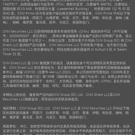
13407617，由英国金融行为监管局（FCA）授权并监管，注册编号 966753。注册地址：
英国伦敦 ECV3 4AB，利登霍尔大厦（Leadenhall Building），利登霍尔街 122 号 30 层
3043 室。CXM Prime 仅与专业客户或合格交易对手开展业务。CXM Prime 不向以下地
区的居民提供服务：阿富汗、白俄罗斯、中国、古巴、香港、伊朗、利比亚、缅甸（缅
甸）、朝鲜、俄罗斯、索马里、苏丹、乌克兰、美国和也门。
CXM Securities LLC 已获得阿联酋资本市场管理局（CMA）颁发的许可证（许可证编
号：20200000267，第五类别），获准从事金融服务及金融产品的介绍和推广业务。该公
司是 CXM 集团旗下公司之一，并独立运营，负责向客户介绍由 CXM Group (SC) 和 CXM
Direct LLC 提供的产品与服务。CXM Securities LLC 不持有客户资金，也不执行交易。
CXM Securities LLC 的注册地址为：阿拉伯联合酋长国迪拜 Al Sufouh 2 区 Al Salam
Tower 32 层。
CXM Direct LLC 是 CXM 集团旗下的成员，该集团在多个司法管辖区设有受监管的实
体。CXM Direct LLC 的注册地址为：圣文森特和格林纳丁斯金斯敦斯托尼格朗德金融服
务中心，邮编 VC0100（注册号 444 LLC 2020）。本公司的经营范围包括《2009年圣文
森特和格林纳丁斯修订法》第149章《国际商业公司（修订与合并）法》未禁止的所有活
动。这些活动包括但不限于：在外汇、大宗商品、指数、差价合约（CFDs）及杠杆金融
工具领域开展交易、融资、贷款、经纪、培训及管理账户服务。
本网站上的信息、服务和产品均由CXM Group (SC) Ltd、CXM Direct LLC及CXM
Securities LLC独家提供，而非由任何关联实体提供。
地区限制：CXM Group (SC) Ltd、CXM Direct LLC 及 CXM Securities LLC 不向以下地
区的居民提供服务：阿富汗、白俄罗斯、中国、古巴、香港、伊朗、利比亚、缅甸、朝
鲜、俄罗斯、索马里、苏丹、乌克兰、英国、美国和也门。
风险警告： 外汇、加密货币和差价合约交易具有较高风险，未必适合所有投资者。在决
定进行交易之前，请仔细考虑您的投资目标、经验水平和风险承受能力。过往业绩并不代