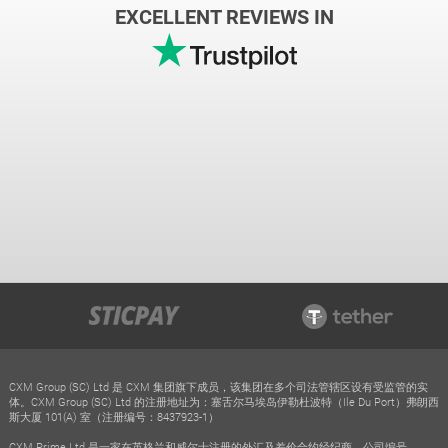
EXCELLENT REVIEWS IN
CXM Group (SC) Ltd 是 CXM 集团旗下成员，该集团在多个司法管辖区设有受监管的实
体。CXM Group (SC) Ltd 的注册地址为：塞舌尔马埃岛伊勒杜波特（Ile Du Port）弗朗西
斯大厦 101(A) 室（注册编号：8437923-1）
CXM Prime Ltd 是一家在英格兰和威尔士注册的外汇及差价合约经纪商，公司编号