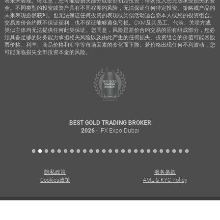
表未来表现。请注意，您可能会损失部分或全部初始投资；请勿投入您无法承受损失的资
金。不同类型的投资或资产具有不同程度的风险，无法保证任何特定投资、策略或产品的
未来表现必然获利。也无法保证任何投资的表现或类似活动适合您本人或您的投资组合。
交易差价合约既不保证获利，也不保证能够避免亏损。CXM及其员工、代表、关联方或
类似主体均无法提供任何此类保证。您同意，风险是差价合约交易的固有组成部分，您必
须具备足够的财务能力承担相关风险以及由此产生的任何损失。投资组合的价值可能因股
票价格、利率、商品价格和汇率等市场因素的变化而下降。若价格出现任何不利波动，您
可能面临损失全部投资本金的风险。
BEST GOLD TRADING BROKER
- iFX Expo Dubai
2026
隐私政策
服务条款
Cookies政策
AML & KYC Policy
版权所有 Copyright © 2026