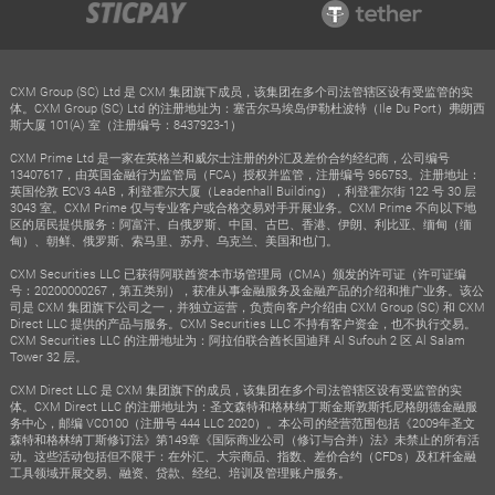
CXM Group (SC) Ltd 是 CXM 集团旗下成员，该集团在多个司法管辖区设有受监管的实
体。CXM Group (SC) Ltd 的注册地址为：塞舌尔马埃岛伊勒杜波特（Ile Du Port）弗朗西
斯大厦 101(A) 室（注册编号：8437923-1）
CXM Prime Ltd 是一家在英格兰和威尔士注册的外汇及差价合约经纪商，公司编号
13407617，由英国金融行为监管局（FCA）授权并监管，注册编号 966753。注册地址：
英国伦敦 ECV3 4AB，利登霍尔大厦（Leadenhall Building），利登霍尔街 122 号 30 层
3043 室。CXM Prime 仅与专业客户或合格交易对手开展业务。CXM Prime 不向以下地
区的居民提供服务：阿富汗、白俄罗斯、中国、古巴、香港、伊朗、利比亚、缅甸（缅
甸）、朝鲜、俄罗斯、索马里、苏丹、乌克兰、美国和也门。
CXM Securities LLC 已获得阿联酋资本市场管理局（CMA）颁发的许可证（许可证编
号：20200000267，第五类别），获准从事金融服务及金融产品的介绍和推广业务。该公
司是 CXM 集团旗下公司之一，并独立运营，负责向客户介绍由 CXM Group (SC) 和 CXM
Direct LLC 提供的产品与服务。CXM Securities LLC 不持有客户资金，也不执行交易。
CXM Securities LLC 的注册地址为：阿拉伯联合酋长国迪拜 Al Sufouh 2 区 Al Salam
Tower 32 层。
CXM Direct LLC 是 CXM 集团旗下的成员，该集团在多个司法管辖区设有受监管的实
体。CXM Direct LLC 的注册地址为：圣文森特和格林纳丁斯金斯敦斯托尼格朗德金融服
务中心，邮编 VC0100（注册号 444 LLC 2020）。本公司的经营范围包括《2009年圣文
森特和格林纳丁斯修订法》第149章《国际商业公司（修订与合并）法》未禁止的所有活
动。这些活动包括但不限于：在外汇、大宗商品、指数、差价合约（CFDs）及杠杆金融
工具领域开展交易、融资、贷款、经纪、培训及管理账户服务。