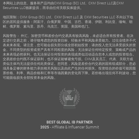
本网站上的信息、服务和产品均由CXM Group (SC) Ltd、CXM Direct LLC及CXM
Securities LLC独家提供，而非由任何关联实体提供。
地区限制：CXM Group (SC) Ltd、CXM Direct LLC 及 CXM Securities LLC 不向以下地
区的居民提供服务：阿富汗、白俄罗斯、中国、古巴、香港、伊朗、利比亚、缅甸、朝
鲜、俄罗斯、索马里、苏丹、乌克兰、英国、美国和也门。
风险警告： 外汇、加密货币和差价合约交易具有较高风险，未必适合所有投资者。在决
定进行交易之前，请仔细考虑您的投资目标、经验水平和风险承受能力。过往业绩并不代
表未来表现。请注意，您可能会损失部分或全部初始投资；请勿投入您无法承受损失的资
金。不同类型的投资或资产具有不同程度的风险，无法保证任何特定投资、策略或产品的
未来表现必然获利。也无法保证任何投资的表现或类似活动适合您本人或您的投资组合。
交易差价合约既不保证获利，也不保证能够避免亏损。CXM及其员工、代表、关联方或
类似主体均无法提供任何此类保证。您同意，风险是差价合约交易的固有组成部分，您必
须具备足够的财务能力承担相关风险以及由此产生的任何损失。投资组合的价值可能因股
票价格、利率、商品价格和汇率等市场因素的变化而下降。若价格出现任何不利波动，您
可能面临损失全部投资本金的风险。
BEST GLOBAL IB PARTNER
- Affiliate & Influencer Summit
2025