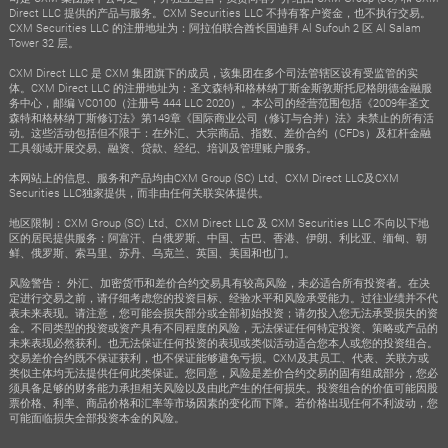
Direct LLC 提供的产品与服务。CXM Securities LLC 不持有客户资金，也不执行交易。
CXM Securities LLC 的注册地址为：阿拉伯联合酋长国迪拜 Al Sufouh 2 区 Al Salam
Tower 32 层。
CXM Direct LLC 是 CXM 集团旗下的成员，该集团在多个司法管辖区设有受监管的实
体。CXM Direct LLC 的注册地址为：圣文森特和格林纳丁斯金斯敦斯托尼格朗德金融服
务中心，邮编 VC0100（注册号 444 LLC 2020）。本公司的经营范围包括《2009年圣文
森特和格林纳丁斯修订法》第149章《国际商业公司（修订与合并）法》未禁止的所有活
动。这些活动包括但不限于：在外汇、大宗商品、指数、差价合约（CFDs）及杠杆金融
工具领域开展交易、融资、贷款、经纪、培训及管理账户服务。
本网站上的信息、服务和产品均由CXM Group (SC) Ltd、CXM Direct LLC及CXM
Securities LLC独家提供，而非由任何关联实体提供。
地区限制：CXM Group (SC) Ltd、CXM Direct LLC 及 CXM Securities LLC 不向以下地
区的居民提供服务：阿富汗、白俄罗斯、中国、古巴、香港、伊朗、利比亚、缅甸、朝
鲜、俄罗斯、索马里、苏丹、乌克兰、英国、美国和也门。
风险警告： 外汇、加密货币和差价合约交易具有较高风险，未必适合所有投资者。在决
定进行交易之前，请仔细考虑您的投资目标、经验水平和风险承受能力。过往业绩并不代
表未来表现。请注意，您可能会损失部分或全部初始投资；请勿投入您无法承受损失的资
金。不同类型的投资或资产具有不同程度的风险，无法保证任何特定投资、策略或产品的
未来表现必然获利。也无法保证任何投资的表现或类似活动适合您本人或您的投资组合。
交易差价合约既不保证获利，也不保证能够避免亏损。CXM及其员工、代表、关联方或
类似主体均无法提供任何此类保证。您同意，风险是差价合约交易的固有组成部分，您必
须具备足够的财务能力承担相关风险以及由此产生的任何损失。投资组合的价值可能因股
票价格、利率、商品价格和汇率等市场因素的变化而下降。若价格出现任何不利波动，您
可能面临损失全部投资本金的风险。