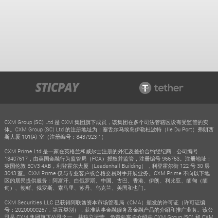
CXM Group (SC) Ltd 是 CXM 集团旗下成员，该集团在多个司法管辖区设有受监管的实
体。CXM Group (SC) Ltd 的注册地址为：塞舌尔马埃岛伊勒杜波特（Ile Du Port）弗朗西
斯大厦 101(A) 室（注册编号：8437923-1）
CXM Prime Ltd 是一家在英格兰和威尔士注册的外汇及差价合约经纪商，公司编号
13407617，由英国金融行为监管局（FCA）授权并监管，注册编号 966753。注册地址：
英国伦敦 ECV3 4AB，利登霍尔大厦（Leadenhall Building），利登霍尔街 122 号 30 层
3043 室。CXM Prime 仅与专业客户或合格交易对手开展业务。CXM Prime 不向以下地
区的居民提供服务：阿富汗、白俄罗斯、中国、古巴、香港、伊朗、利比亚、缅甸（缅
甸）、朝鲜、俄罗斯、索马里、苏丹、乌克兰、美国和也门。
CXM Securities LLC 已获得阿联酋资本市场管理局（CMA）颁发的许可证（许可证编
号：20200000267，第五类别），获准从事金融服务及金融产品的介绍和推广业务。该公
司是 CXM 集团旗下公司之一，并独立运营，负责向客户介绍由 CXM Group (SC) 和 CXM