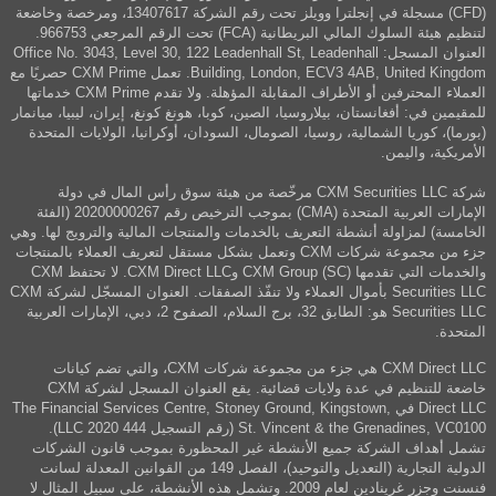
(CFD) مسجلة في إنجلترا وويلز تحت رقم الشركة 13407617، ومرخصة وخاضعة
لتنظيم هيئة السلوك المالي البريطانية (FCA) تحت الرقم المرجعي 966753.
العنوان المسجل: Office No. 3043, Level 30, 122 Leadenhall St, Leadenhall
Building, London, ECV3 4AB, United Kingdom. تعمل CXM Prime حصريًا مع
العملاء المحترفين أو الأطراف المقابلة المؤهلة. ولا تقدم CXM Prime خدماتها
للمقيمين في: أفغانستان، بيلاروسيا، الصين، كوبا، هونغ كونغ، إيران، ليبيا، ميانمار
(بورما)، كوريا الشمالية، روسيا، الصومال، السودان، أوكرانيا، الولايات المتحدة
الأمريكية، واليمن.
شركة CXM Securities LLC مرخّصة من هيئة سوق رأس المال في دولة
الإمارات العربية المتحدة (CMA) بموجب الترخيص رقم 20200000267 (الفئة
الخامسة) لمزاولة أنشطة التعريف بالخدمات والمنتجات المالية والترويج لها. وهي
جزء من مجموعة شركات CXM وتعمل بشكل مستقل لتعريف العملاء بالمنتجات
والخدمات التي تقدمها CXM Group (SC) وCXM Direct LLC. لا تحتفظ CXM
Securities LLC بأموال العملاء ولا تنفّذ الصفقات. العنوان المسجّل لشركة CXM
Securities LLC هو: الطابق 32، برج السلام، الصفوح 2، دبي، الإمارات العربية
المتحدة.
CXM Direct LLC هي جزء من مجموعة شركات CXM، والتي تضم كيانات
خاضعة للتنظيم في عدة ولايات قضائية. يقع العنوان المسجل لشركة CXM
Direct LLC في The Financial Services Centre, Stoney Ground, Kingstown,
St. Vincent & the Grenadines, VC0100 (رقم التسجيل 444 LLC 2020).
تشمل أهداف الشركة جميع الأنشطة غير المحظورة بموجب قانون الشركات
الدولية التجارية (التعديل والتوحيد)، الفصل 149 من القوانين المعدلة لسانت
فنسنت وجزر غرينادين لعام 2009. وتشمل هذه الأنشطة، على سبيل المثال لا