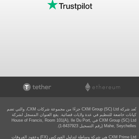
تُعد شركة CXM Group (SC) Ltd جزءًا من مجموعة شركات CXM، والتي تضم
كيانات خاضعة للتنظيم في عدة ولايات قضائية. يقع العنوان المسجل لشركة
CXM Group (SC) Ltd في House of Francis, Room 101(A), Ile Du Port,
Mahe, Seychelles (رقم التسجيل 8437923-1).
CXM Prime Ltd هي شركة وساطة لتداول الفوركس (FX) وعقود الفروقات