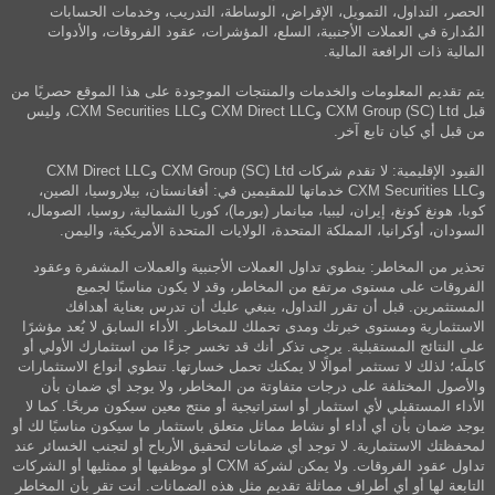
الحصر، التداول، التمويل، الإقراض، الوساطة، التدريب، وخدمات الحسابات
المُدارة في العملات الأجنبية، السلع، المؤشرات، عقود الفروقات، والأدوات
المالية ذات الرافعة المالية.
يتم تقديم المعلومات والخدمات والمنتجات الموجودة على هذا الموقع حصريًا من
قبل CXM Group (SC) Ltd وCXM Direct LLC وCXM Securities LLC، وليس
من قبل أي كيان تابع آخر.
القيود الإقليمية: لا تقدم شركات CXM Group (SC) Ltd وCXM Direct LLC
وCXM Securities LLC خدماتها للمقيمين في: أفغانستان، بيلاروسيا، الصين،
كوبا، هونغ كونغ، إيران، ليبيا، ميانمار (بورما)، كوريا الشمالية، روسيا، الصومال،
السودان، أوكرانيا، المملكة المتحدة، الولايات المتحدة الأمريكية، واليمن.
تحذير من المخاطر: ينطوي تداول العملات الأجنبية والعملات المشفرة وعقود
الفروقات على مستوى مرتفع من المخاطر، وقد لا يكون مناسبًا لجميع
المستثمرين. قبل أن تقرر التداول، ينبغي عليك أن تدرس بعناية أهدافك
الاستثمارية ومستوى خبرتك ومدى تحملك للمخاطر. الأداء السابق لا يُعد مؤشرًا
على النتائج المستقبلية. يرجى تذكر أنك قد تخسر جزءًا من استثمارك الأولي أو
كاملَه؛ لذلك لا تستثمر أموالًا لا يمكنك تحمل خسارتها. تنطوي أنواع الاستثمارات
والأصول المختلفة على درجات متفاوتة من المخاطر، ولا يوجد أي ضمان بأن
الأداء المستقبلي لأي استثمار أو استراتيجية أو منتج معين سيكون مربحًا. كما لا
يوجد ضمان بأن أي أداء أو نشاط مماثل متعلق باستثمار ما سيكون مناسبًا لك أو
لمحفظتك الاستثمارية. لا توجد أي ضمانات لتحقيق الأرباح أو لتجنب الخسائر عند
تداول عقود الفروقات. ولا يمكن لشركة CXM أو موظفيها أو ممثليها أو الشركات
التابعة لها أو أي أطراف مماثلة تقديم مثل هذه الضمانات. أنت تقر بأن المخاطر