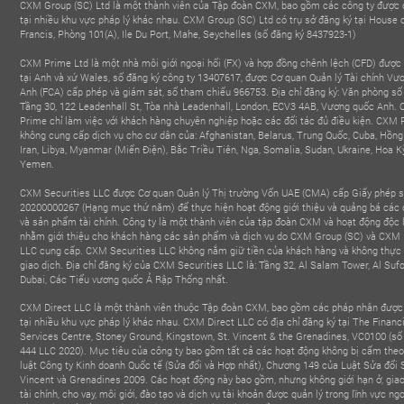
CXM Group (SC) Ltd là một thành viên của Tập đoàn CXM, bao gồm các công ty được 
tại nhiều khu vực pháp lý khác nhau. CXM Group (SC) Ltd có trụ sở đăng ký tại House 
Francis, Phòng 101(A), Ile Du Port, Mahe, Seychelles (số đăng ký 8437923-1)
CXM Prime Ltd là một nhà môi giới ngoại hối (FX) và hợp đồng chênh lệch (CFD) được
tại Anh và xứ Wales, số đăng ký công ty 13407617, được Cơ quan Quản lý Tài chính Vư
Anh (FCA) cấp phép và giám sát, số tham chiếu 966753. Địa chỉ đăng ký: Văn phòng số
Tầng 30, 122 Leadenhall St, Tòa nhà Leadenhall, London, ECV3 4AB, Vương quốc Anh.
Prime chỉ làm việc với khách hàng chuyên nghiệp hoặc các đối tác đủ điều kiện. CXM
không cung cấp dịch vụ cho cư dân của: Afghanistan, Belarus, Trung Quốc, Cuba, Hồng
Iran, Libya, Myanmar (Miến Điện), Bắc Triều Tiên, Nga, Somalia, Sudan, Ukraine, Hoa K
Yemen.
CXM Securities LLC được Cơ quan Quản lý Thị trường Vốn UAE (CMA) cấp Giấy phép 
20200000267 (Hạng mục thứ năm) để thực hiện hoạt động giới thiệu và quảng bá các 
và sản phẩm tài chính. Công ty là một thành viên của tập đoàn CXM và hoạt động độc 
nhằm giới thiệu cho khách hàng các sản phẩm và dịch vụ do CXM Group (SC) và CXM 
LLC cung cấp. CXM Securities LLC không nắm giữ tiền của khách hàng và không thực 
giao dịch. Địa chỉ đăng ký của CXM Securities LLC là: Tầng 32, Al Salam Tower, Al Sufo
Dubai, Các Tiểu vương quốc Ả Rập Thống nhất.
CXM Direct LLC là một thành viên thuộc Tập đoàn CXM, bao gồm các pháp nhân được 
tại nhiều khu vực pháp lý khác nhau. CXM Direct LLC có địa chỉ đăng ký tại The Financ
Services Centre, Stoney Ground, Kingstown, St. Vincent & the Grenadines, VC0100 (số
444 LLC 2020). Mục tiêu của công ty bao gồm tất cả các hoạt động không bị cấm the
luật Công ty Kinh doanh Quốc tế (Sửa đổi và Hợp nhất), Chương 149 của Luật Sửa đổi S
Vincent và Grenadines 2009. Các hoạt động này bao gồm, nhưng không giới hạn ở, giao
tài chính, cho vay, môi giới, đào tạo và dịch vụ tài khoản được quản lý trong lĩnh vực ngo