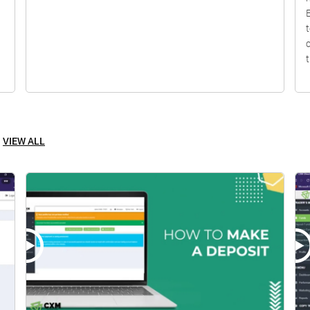
E
VIEW ALL