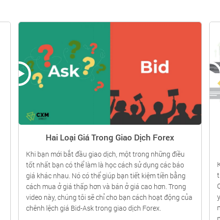
Hai Loại Giá Trong Giao Dịch Forex
Khi bạn mới bắt đầu giao dịch, một trong những điều
tốt nhất bạn có thể làm là học cách sử dụng các báo
giá khác nhau. Nó có thể giúp bạn tiết kiệm tiền bằng
cách mua ở giá thấp hơn và bán ở giá cao hơn. Trong
video này, chúng tôi sẽ chỉ cho bạn cách hoạt động của
chênh lệch giá Bid-Ask trong giao dịch Forex.