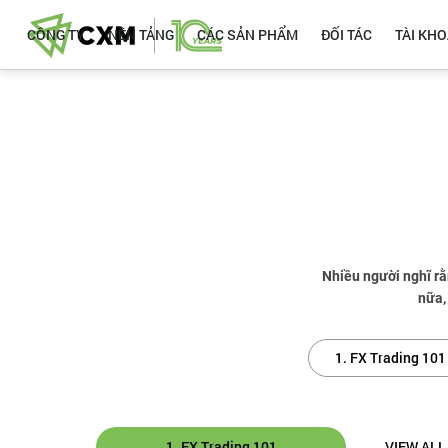
CÔNG TY
NỀN TẢNG
CÁC SẢN PHẨM
ĐỐI TÁC
TÀI KH
Nhiều người nghĩ rằ
nữa,
1. FX Trading 101
1. FX Trading 101
VIEW ALL