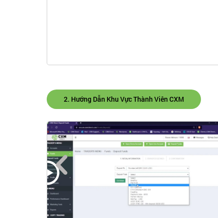
2. Hướng Dẫn Khu Vực Thành Viên CXM