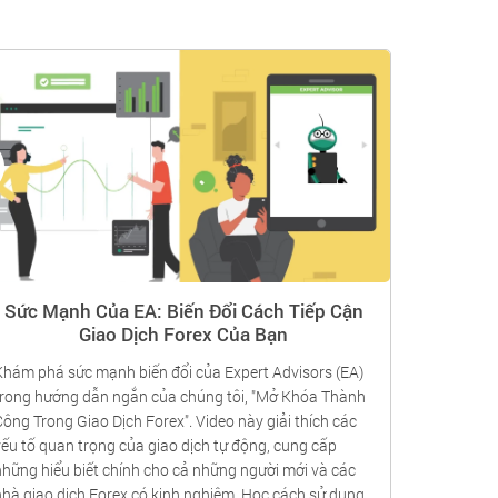
Sức Mạnh Của EA: Biến Đổi Cách Tiếp Cận
Cơ Bản
Giao Dịch Forex Của Bạn
Khám phá sức mạnh biến đổi của Expert Advisors (EA)
Khám phá c
trong hướng dẫn ngắn của chúng tôi, "Mở Khóa Thành
video này
Công Trong Giao Dịch Forex". Video này giải thích các
trọng và c
yếu tố quan trọng của giao dịch tự động, cung cấp
cấp các đi
những hiểu biết chính cho cả những người mới và các
bẩy không 
nhà giao dịch Forex có kinh nghiệm. Học cách sử dụng
cao, giao 