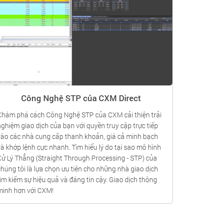
Công Nghệ STP của CXM Direct
Khám phá cách Công Nghệ STP của CXM cải thiện trải
nghiệm giao dịch của bạn với quyền truy cập trực tiếp
vào các nhà cung cấp thanh khoản, giá cả minh bạch
và khớp lệnh cực nhanh. Tìm hiểu lý do tại sao mô hình
Xử Lý Thẳng (Straight Through Processing - STP) của
chúng tôi là lựa chọn ưu tiên cho những nhà giao dịch
tìm kiếm sự hiệu quả và đáng tin cậy. Giao dịch thông
minh hơn với CXM!