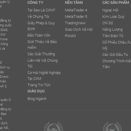
quản lý
CÔNG TY
NỀN TẢNG
CÁC SẢN PHẨM
of
Tại Sao Là CXM?
MetaTrader 4
Ngoại Hối
Về Chúng Tôi
MetaTrader 5
Kim Loại Quý
 đăng ký
Giấy Phép & Quy
TradingView
Chỉ Số
ơng quốc
Định
Giao Dịch Xã Hội
Năng Lượng
 3043,
 CXM
Bảo Toàn Vốn
PAMM
Tiền Điện Tử
 Prime
Giới Thiệu Về Bảo
Cổ Phiếu Châu Âu
 Kông,
Hiểm
Mỹ
ỳ và
Các Giải Thưởng
Các Gói Đầu Tư
Liên Hệ Với Chúng
Chương Trình Ki
số
Tôi
Tiền
dịch vụ
lập
Cơ Hội Nghề Nghiệp
Direct
Tại CXM
hiện
Trang Tin Tức
uh 2,
GIÁO DỤC
Blog Ngành
quản lý
ial
 đăng ký
o Đạo
t.
 dịch,
ại hối,