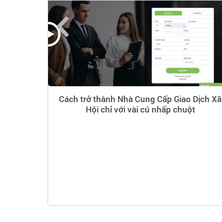
Nhất Với
Cách trở thành Nhà Cung Cấp Giao Dịch Xã
Hội chỉ với vài cú nhấp chuột
i nhất với
ờng với các
ích chuyên
ích hợp
ở khóa
 ngay hôm