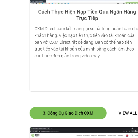
4
Cách Thực Hiện Nạp Tiền Qua Ngân Hàng
Trực Tiếp
ẽ chỉ cho
CXM Direct cam kết mang lại sự hài lòng hoàn toàn ch
tảng giao
khách hàng. Việc nạp tiền trực tiếp vào tài khoản của
hà giao
bạn với CXM Direct rất dễ dàng. Bạn có thể nạp tiền
 dẫn bạn
trực tiếp vào tài khoản của mình bằng cách làm theo
 và sau đó
các bước đơn giản trong video này.
ầu giao
3. Công Cụ Giao Dịch CXM
VIEW ALL