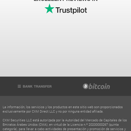
La información, los servicios y los productos en este sitio web son proporcionados
exclusivamente por CXM Direct LLC y no por ninguna entidad afiliada.
CXM Securities LLC está autorizada por la Autoridad del Mercado de Capitales de los
Emiratos Árabes Unidos (CMA), en virtud de la Licencia n.º 20200000267 (quinta
categoría), para llevar a cabo actividades de presentación y promoción de servicios y