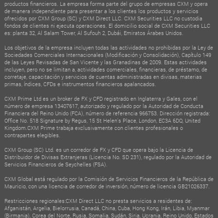
productos financieros. La empresa forma parte del grupo de empresas CXM y opera
de manera independiente para presentar a los clientes los productos y servicios
ofrecidos por CXM Group (SC) y CXM Direct LLC. CXM Securities LLC no custodia
fondos de clientes ni ejecuta operaciones. El domicilio social de CXM Securities LLC
es: planta 32, Al Salam Tower, Al Sufouh 2, Dubái, Emiratos Árabes Unidos.
Los objetivos de la empresa incluyen todas las actividades no prohibidas por la Ley de
Sociedades Comerciales Internacionales (Modificación y Consolidación), Capítulo 149
de las Leyes Revisadas de San Vicente y las Granadinas de 2009. Estas actividades
incluyen, pero no se limitan a, actividades comerciales, financieras, de préstamo, de
corretaje, capacitación y servicios de cuentas administradas en divisas, materias
primas, índices, CFDs e instrumentos financieros apalancados.
CXM Prime Ltd es un broker de FX y CFD registrado en Inglaterra y Gales, con el
número de empresa 13407617, autorizado y regulado por la Autoridad de Conducta
Financiera del Reino Unido (FCA), número de referencia 966753. Dirección registrada:
Office No. 518 Signature by Regus, 15 St Helen's Place, London, EC3A 6DQ, United
Kingdom.CXM Prime trabaja exclusivamente con clientes profesionales o
contrapartes elegibles.
CXM Group (SC) Ltd. es un corredor de FX y CFD que opera bajo la Licencia de
Distribuidor de Divisas Extranjeras (Licencia No. SD 231), regulado por la Autoridad de
Servicios Financieros de Seychelles (FSA).
CXM Global está regulado por la Comisión de Servicios Financieros de la República de
Mauricio, con una licencia de corredor de inversión, número de licencia GB21026337.
Restricciones regionales:CXM Direct LLC no presta servicios a residentes de:
Afganistán, Argelia, Bielorrusia, Canadá, China, Cuba, Hong Kong, Irán, Libia, Myanmar
(Birmania), Corea del Norte, Rusia, Somalia, Sudán, Siria, Ucrania, Reino Unido, Estados