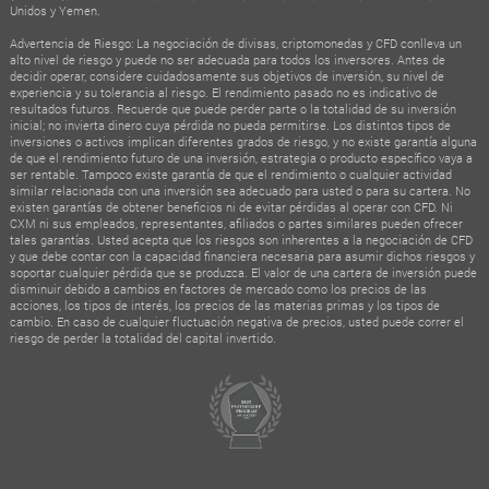
Unidos y Yemen.
Advertencia de Riesgo: La negociación de divisas, criptomonedas y CFD conlleva un
alto nivel de riesgo y puede no ser adecuada para todos los inversores. Antes de
decidir operar, considere cuidadosamente sus objetivos de inversión, su nivel de
experiencia y su tolerancia al riesgo. El rendimiento pasado no es indicativo de
resultados futuros. Recuerde que puede perder parte o la totalidad de su inversión
inicial; no invierta dinero cuya pérdida no pueda permitirse. Los distintos tipos de
inversiones o activos implican diferentes grados de riesgo, y no existe garantía alguna
de que el rendimiento futuro de una inversión, estrategia o producto específico vaya a
ser rentable. Tampoco existe garantía de que el rendimiento o cualquier actividad
similar relacionada con una inversión sea adecuado para usted o para su cartera. No
existen garantías de obtener beneficios ni de evitar pérdidas al operar con CFD. Ni
CXM ni sus empleados, representantes, afiliados o partes similares pueden ofrecer
tales garantías. Usted acepta que los riesgos son inherentes a la negociación de CFD
y que debe contar con la capacidad financiera necesaria para asumir dichos riesgos y
soportar cualquier pérdida que se produzca. El valor de una cartera de inversión puede
disminuir debido a cambios en factores de mercado como los precios de las
acciones, los tipos de interés, los precios de las materias primas y los tipos de
cambio. En caso de cualquier fluctuación negativa de precios, usted puede correr el
riesgo de perder la totalidad del capital invertido.