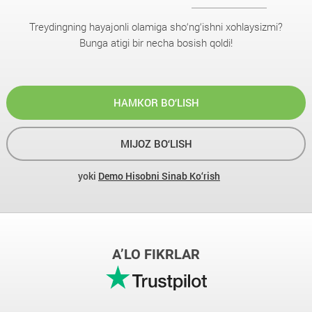
Treydingning hayajonli olamiga sho‘ng‘ishni xohlaysizmi?
Bunga atigi bir necha bosish qoldi!
HAMKOR BO‘LISH
MIJOZ BO‘LISH
yoki
Demo Hisobni Sinab Ko‘rish
A’LO FIKRLAR