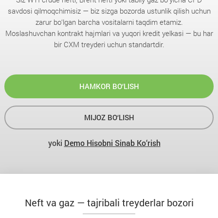
savdosi qilmoqchimisiz — biz sizga bozorda ustunlik qilish uchun
zarur bo‘lgan barcha vositalarni taqdim etamiz.
Moslashuvchan kontrakt hajmlari va yuqori kredit yelkasi — bu har
bir CXM treyderi uchun standartdir.
HAMKOR BO‘LISH
MIJOZ BO‘LISH
yoki
Demo Hisobni Sinab Ko‘rish
Neft va gaz — tajribali treyderlar bozori