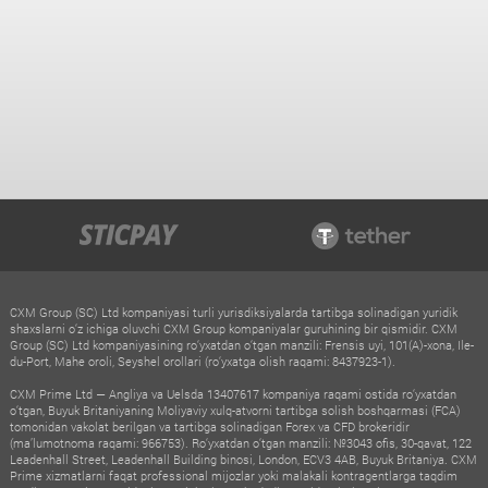
CXM Group (SC) Ltd kompaniyasi turli yurisdiksiyalarda tartibga solinadigan yuridik
shaxslarni o‘z ichiga oluvchi CXM Group kompaniyalar guruhining bir qismidir. CXM
Group (SC) Ltd kompaniyasining ro‘yxatdan o‘tgan manzili: Frensis uyi, 101(A)-xona, Ile-
du-Port, Mahe oroli, Seyshel orollari (ro‘yxatga olish raqami: 8437923-1).
CXM Prime Ltd — Angliya va Uelsda 13407617 kompaniya raqami ostida ro‘yxatdan
o‘tgan, Buyuk Britaniyaning Moliyaviy xulq-atvorni tartibga solish boshqarmasi (FCA)
tomonidan vakolat berilgan va tartibga solinadigan Forex va CFD brokeridir
(ma’lumotnoma raqami: 966753). Ro‘yxatdan o‘tgan manzili: №3043 ofis, 30-qavat, 122
Leadenhall Street, Leadenhall Building binosi, London, ECV3 4AB, Buyuk Britaniya. CXM
Prime xizmatlarni faqat professional mijozlar yoki malakali kontragentlarga taqdim