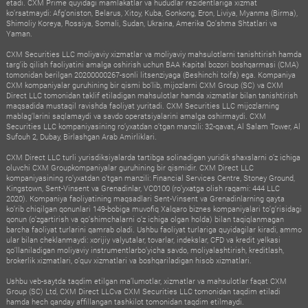
etadi. CXM Prime quyidagi mamlakatlar va hududlar rezidentlariga xizmat
ko‘rsatmaydi: Afg‘oniston, Belarus, Xitoy, Kuba, Gonkong, Eron, Liviya, Myanma (Birma),
Shimoliy Koreya, Rossiya, Somali, Sudan, Ukraina, Amerika Qo‘shma Shtatlari va
Yaman.
CXM Securities LLC moliyaviy xizmatlar va moliyaviy mahsulotlarni tanishtirish hamda
targ‘ib qilish faoliyatini amalga oshirish uchun BAA Kapital bozori boshqarmasi (CMA)
tomonidan berilgan 20200000267-sonli litsenziyaga (Beshinchi toifa) ega. Kompaniya
CXM kompaniyalar guruhining bir qismi bo‘lib, mijozlarni CXM Group (SC) va CXM
Direct LLC tomonidan taklif etiladigan mahsulotlar hamda xizmatlar bilan tanishtirish
maqsadida mustaqil ravishda faoliyat yuritadi. CXM Securities LLC mijozlarning
mablag‘larini saqlamaydi va savdo operatsiyalarini amalga oshirmaydi. CXM
Securities LLC kompaniyasining ro‘yxatdan o‘tgan manzili: 32-qavat, Al Salam Tower, Al
Sufouh 2, Dubay, Birlashgan Arab Amirliklari.
CXM Direct LLC turli yurisdiksiyalarda tartibga solinadigan yuridik shaxslarni o‘z ichiga
oluvchi CXM Groupkompaniyalar guruhining bir qismidir. CXM Direct LLC
kompaniyasining ro‘yxatdan o‘tgan manzili: Financial Services Centre, Stoney Ground,
Kingstown, Sent-Vinsent va Grenadinlar, VC0100 (ro‘yxatga olish raqami: 444 LLC
2020). Kompaniya faoliyatining maqsadlari Sent-Vinsent va Grenadinlarning qayta
ko‘rib chiqilgan qonunlari 149-bobiga muvofiq Xalqaro biznes kompaniyalari to‘g‘risidagi
qonun (o‘zgartirish va qo‘shimchalarni o‘z ichiga olgan holda) bilan taqiqlanmagan
barcha faoliyat turlarini qamrab oladi. Ushbu faoliyat turlariga quyidagilar kiradi, ammo
ular bilan cheklanmaydi: xorijiy valyutalar, tovarlar, indekslar, CFD va kredit yelkasi
qo‘llaniladigan moliyaviy instrumentlarbo‘yicha savdo, moliyalashtirish, kreditlash,
brokerlik xizmatlari, o‘quv xizmatlari va boshqariladigan hisob xizmatlari.
Ushbu veb-saytda taqdim etilgan ma’lumotlar, xizmatlar va mahsulotlar faqat CXM
Group (SC) Ltd, CXM Direct LLCva CXM Securities LLC tomonidan taqdim etiladi
hamda hech qanday affillangan tashkilot tomonidan taqdim etilmaydi.