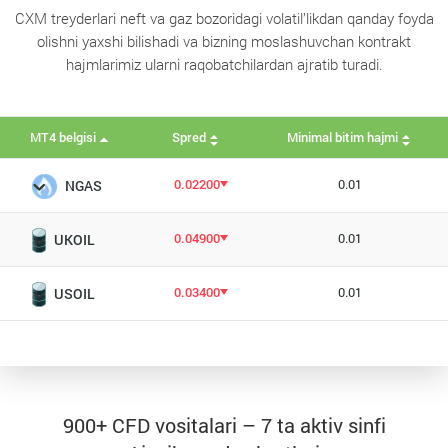
CXM treyderlari neft va gaz bozoridagi volatil’likdan qanday foyda
olishni yaxshi bilishadi va bizning moslashuvchan kontrakt
hajmlarimiz ularni raqobatchilardan ajratib turadi.
MT4 belgisi
Spred
Minimal bitim hajmi
0.02200
0.01
NGAS
0.04900
0.01
UKOIL
0.03400
0.01
USOIL
900+ CFD vositalari – 7 ta aktiv sinfi