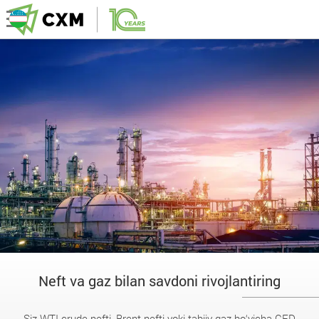
Neft va gaz bilan savdoni rivojlantiring
Siz WTI crude nefti, Brent nefti yoki tabiiy gaz bo‘yicha CFD