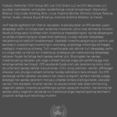
Hududiy cheklovlar: CXM Group (SC) Ltd, CXM Direct LLC va CXM Securities LLC
quyidagi mamlakatlar va hududlar rezidentlariga xizmat ko‘rsatmaydi: Afg‘oniston,
Belarus, Xitoy, Kuba, Gonkong, Eron, Liviya, Myanma (Birma), Shimoliy Koreya, Rossiya,
Somali, Sudan, Ukraina, Buyuk Britaniya, Amerika Qo‘shma Shtatlari va Yaman.
Xavf haqida ogohlantirish: Chet el valyutalari, kriptovalyutalar va CFD savdosi yuqori
darajadagi xavfni o‘z ichiga oladi va barcha investorlar uchun mos kelmasligi mumkin.
Savdo qilishga qaror qilishdan oldin investitsiya maqsadlaringizni, tajriba darajangizni
va xavfga chidamliligingizni diqqat bilan baholang. Avvalgi natijalar kelajakdagi
natijalarning ko‘rsatkichi hisoblanmaydi. Dastlabki investitsiyangizning bir qismini yoki
barchasini yo‘qotishingiz mumkinligini unutmang; yo‘qotishga imkoningiz bo‘lmagan
mablag‘ni investitsiya qilmang. Turli investitsiyalar yoki aktivlar turli darajadagi xavfni
o‘z ichiga oladi va ma’lum bir investitsiya, strategiya yoki mahsulotning kelajakdagi
natijalari foydali bo‘lishiga hech qanday kafolat yo‘q. Shuningdek, har qanday
investitsiyaning natijalari yoki unga o‘xshash faoliyat sizga yoki portfelingizga mos
kelishiga kafolat berilmaydi. CFD savdosida foyda olish yoki zararlarning oldini olish
bo‘yicha hech qanday kafolat mavjud emas. CXM, uning xodimlari, vakillari, affillangan
shaxslari yoki shunga o‘xshash tomonlar bunday kafolatlarni bera olmaydi. Siz CFD
savdosiga xavflar tabiatan xos ekanini tan olasiz va tegishli xavflarni hamda yuzaga
keladigan har qanday zararlarni moliyaviy jihatdan ko‘tara olishingiz kerak. Aksiyalar
narxlari, foiz stavkalari, tovarlar narxlari va valyuta kurslari kabi bozor omillarining
o‘zgarishi sababli investitsiya portfelingiz qiymati pasayishi mumkin. Narxlarning har
qanday salbiy o‘zgarishi natijasida siz investitsiya qilgan kapitalingizning barchasini
yo‘qotish xavfiga duch kelishingiz mumkin.