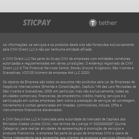
As informações, os serviços e os produtos deste site são fornecidos exclusivamente
pela CXM Direct LLC e não por nenhuma entidade afiliada.
A CXM Direct LLC faz parte do Grupo CXM de empresas com entidades corretoras
autorizadas e regulamentadas em várias jurisdições. O endereço registrado da CXM
Direct LLC é The Financial Services Centre, Stoney Ground, Kingstown, São Vicente e
Granadinas, VC0100 (número de empresa 444 LLC 2020).
Os objetos da Empresa são todos os assuntos não proibidos pela Lei de Empresas de
Negócios Internacionais (Emenda e Consolidação), Capítulo 149 das Leis Revisadas de
São Vicente e Granadinas, 2009, em particular, mas não exclusivamente, todas as
atividades comerciais, financeiras, de empréstimo, crédito, trading, serviços e a
participação em outras empresas, bem como a prestação de serviços de corretagem,
treinamento e contas gerenciadas em moedas, commodities, índices, CFDs e
instrumentos financeiros alavancados.
A CXM Securities LLC é licenciada pela Autoridade do Mercado de Capitais dos
Emirados Árabes Unidos (CMA), nos termos da Licença nº 20200000267 (Quinta
Categoria), para realizar atividades de apresentação e promoção de serviços e
produtos financeiros. A empresa faz parte do grupo de empresas CXM e opera de
forma independente para apresentar aos clientes os produtos e serviços oferecidos