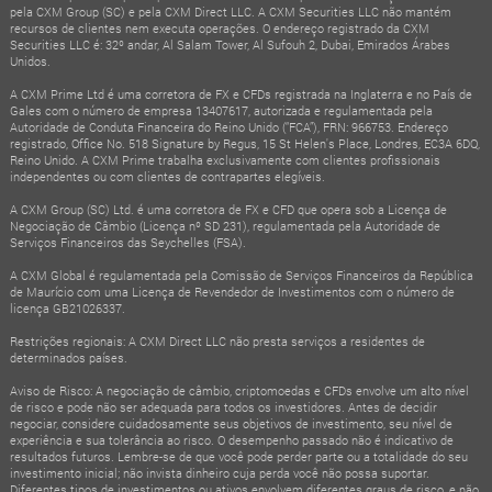
pela CXM Group (SC) e pela CXM Direct LLC. A CXM Securities LLC não mantém
recursos de clientes nem executa operações. O endereço registrado da CXM
Securities LLC é: 32º andar, Al Salam Tower, Al Sufouh 2, Dubai, Emirados Árabes
Unidos.
A CXM Prime Ltd é uma corretora de FX e CFDs registrada na Inglaterra e no País de
Gales com o número de empresa 13407617, autorizada e regulamentada pela
Autoridade de Conduta Financeira do Reino Unido (“FCA”), FRN: 966753. Endereço
registrado, Office No. 518 Signature by Regus, 15 St Helen's Place, Londres, EC3A 6DQ,
Reino Unido. A CXM Prime trabalha exclusivamente com clientes profissionais
independentes ou com clientes de contrapartes elegíveis.
A CXM Group (SC) Ltd. é uma corretora de FX e CFD que opera sob a Licença de
Negociação de Câmbio (Licença nº SD 231), regulamentada pela Autoridade de
Serviços Financeiros das Seychelles (FSA).
A CXM Global é regulamentada pela Comissão de Serviços Financeiros da República
de Maurício com uma Licença de Revendedor de Investimentos com o número de
licença GB21026337.
Restrições regionais: A CXM Direct LLC não presta serviços a residentes de
determinados países.
Aviso de Risco: A negociação de câmbio, criptomoedas e CFDs envolve um alto nível
de risco e pode não ser adequada para todos os investidores. Antes de decidir
negociar, considere cuidadosamente seus objetivos de investimento, seu nível de
experiência e sua tolerância ao risco. O desempenho passado não é indicativo de
resultados futuros. Lembre-se de que você pode perder parte ou a totalidade do seu
investimento inicial; não invista dinheiro cuja perda você não possa suportar.
Diferentes tipos de investimentos ou ativos envolvem diferentes graus de risco, e não