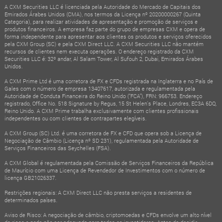
A CXM Securities LLC é licenciada pela Autoridade do Mercado de Capitais dos
Emirados Árabes Unidos (CMA), nos termos da Licença nº 20200000267 (Quinta
Categoria), para realizar atividades de apresentação e promoção de serviços e
produtos financeiros. A empresa faz parte do grupo de empresas CXM e opera de
forma independente para apresentar aos clientes os produtos e serviços oferecidos
pela CXM Group (SC) e pela CXM Direct LLC. A CXM Securities LLC não mantém
recursos de clientes nem executa operações. O endereço registrado da CXM
Securities LLC é: 32º andar, Al Salam Tower, Al Sufouh 2, Dubai, Emirados Árabes
Unidos.
A CXM Prime Ltd é uma corretora de FX e CFDs registrada na Inglaterra e no País de
Gales com o número de empresa 13407617, autorizada e regulamentada pela
Autoridade de Conduta Financeira do Reino Unido (“FCA”), FRN: 966753. Endereço
registrado, Office No. 518 Signature by Regus, 15 St Helen's Place, Londres, EC3A 6DQ,
Reino Unido. A CXM Prime trabalha exclusivamente com clientes profissionais
independentes ou com clientes de contrapartes elegíveis.
A CXM Group (SC) Ltd. é uma corretora de FX e CFD que opera sob a Licença de
Negociação de Câmbio (Licença nº SD 231), regulamentada pela Autoridade de
Serviços Financeiros das Seychelles (FSA).
A CXM Global é regulamentada pela Comissão de Serviços Financeiros da República
de Maurício com uma Licença de Revendedor de Investimentos com o número de
licença GB21026337.
Restrições regionais: A CXM Direct LLC não presta serviços a residentes de
determinados países.
Aviso de Risco: A negociação de câmbio, criptomoedas e CFDs envolve um alto nível