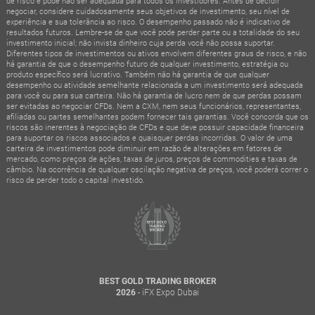
de risco e pode não ser adequada para todos os investidores. Antes de decidir
negociar, considere cuidadosamente seus objetivos de investimento, seu nível de
experiência e sua tolerância ao risco. O desempenho passado não é indicativo de
resultados futuros. Lembre-se de que você pode perder parte ou a totalidade do seu
investimento inicial; não invista dinheiro cuja perda você não possa suportar.
Diferentes tipos de investimentos ou ativos envolvem diferentes graus de risco, e não
há garantia de que o desempenho futuro de qualquer investimento, estratégia ou
produto específico será lucrativo. Também não há garantia de que qualquer
desempenho ou atividade semelhante relacionada a um investimento será adequada
para você ou para sua carteira. Não há garantia de lucro nem de que perdas possam
ser evitadas ao negociar CFDs. Nem a CXM, nem seus funcionários, representantes,
afiliadas ou partes semelhantes podem fornecer tais garantias. Você concorda que os
riscos são inerentes à negociação de CFDs e que deve possuir capacidade financeira
para suportar os riscos associados e quaisquer perdas incorridas. O valor de uma
carteira de investimentos pode diminuir em razão de alterações em fatores de
mercado, como preços de ações, taxas de juros, preços de commodities e taxas de
câmbio. Na ocorrência de qualquer oscilação negativa de preços, você poderá correr o
risco de perder todo o capital investido.
BEST GOLD TRADING BROKER
- iFX Expo Dubai
2026