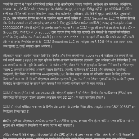
कंपनी के उद्देश्यों में वे सभी गतिविधियाँ शामिल हैं जो अंतर्राष्ट्रीय व्यापार कंपनियों (संशोधन और समेकन) अधिनियम,
अध्याय 149, सेंट विंसेंट और ग्रेनाडाइन्स के संशोधित कानून, 2009 द्वारा निषिद्ध नहीं हैं। इन गतिविधियों में, लेकिन
इन्हीं तक सीमित नहीं, व्यापार, वित्तपोषण, उधार देना, ब्रोकरेज, प्रशिक्षण, और विदेशी मुद्रा, कमोडिटीज, सूचकांकों,
CFDs और लीवरेज्ड वित्तीय साधनों में प्रबंधित खाता सेवाएँ शामिल हैं। CXM Securities LLC को वित्तीय सेवाओं
और वित्तीय उत्पादों का परिचय एवं प्रचार करने के लिए यूएई कैपिटल मार्केट अथॉरिटी (CMA) द्वारा लाइसेंस संख्या
20200000267 (पाँचवीं श्रेणी) के अंतर्गत लाइसेंस प्राप्त है। यह CXM समूह की कंपनियों का हिस्सा है और CXM
Group (SC) तथा CXM Direct LLC द्वारा प्रदान किए जाने वाले उत्पादों और सेवाओं से ग्राहकों को परिचित
कराने के लिए स्वतंत्र रूप से कार्य करती है। CXM Securities LLC ग्राहकों की धनराशि अपने पास नहीं रखती
और न ही ट्रेड निष्पादित करती है। CXM Securities LLC का पंजीकृत पता है: 32वीं मंज़िल, अल सलाम टावर,
अल सुफौह 2, दुबई, संयुक्त अरब अमीरात।
सीएक्सएम प्राइम अल्केमी प्राइम लिमिटेड (इंग्लैंड और वेल्स कंपनी नंबर ०८६९८९७४ में पंजीकृत एक कंपनी है, जो
फर्म संदर्भ संख्या ६१२२३३ के तहत यूके के वित्तीय आचरण प्राधिकरण (एफसीए) द्वारा अधिकृत और विनियमित है) का
एक व्यापारिक नाम है। यूके के कार्यालय 13 लेडेन स्ट्रीट, लंदन E1 7LE यूनाइटेड किंगडम में स्थित हैं। सीएक्सएम
प्राइम 2 असंबंधित कंपनियों, अल्केमी प्राइम लिमिटेड, एफसीए पंजीकरण 612233 और सीएक्सएम डायरेक्ट
एलएलसी, सेंट विंसेंट के पंजीकरण 444एलएलसी2020 के बीच संयुक्त उद्यम को परिभाषित करने के लिए इस्तेमाल
किया जाने वाला नाम है, जिसमें सीएक्सएम डायरेक्ट एलएलसी मुख्य रूप से उन पेशेवर ग्राहकों के लिए अल्केमी प्राइम
लिमिटेड के परिचयकर्ता के रूप में कार्य करता है एक एफसीए पंजीकृत फर्म के साथ व्यापार।
CXM Group (SC) Ltd. एक एफएक्स और सीएफडी ब्रोकर है जो सेशेल्स वित्तीय सेवा प्राधिकरण (FSA) द्वारा
विनियमित विदेशी मुद्रा डीलर लाइसेंस (लाइसेंस नंबर SD 231) के तहत संचालित होता है।
CXM Global मॉरीशस गणराज्य के वित्तीय सेवा आयोग के अंतर्गत निवेश डीलर लाइसेंस संख्या GB21026337 द्वारा
नियंत्रित किया जाता है .
क्षेत्रीय प्रतिबंध: सीएक्सएम डायरेक्ट एलएलसी अल्जीरिया, यूएसए, कनाडा, चीन, ईरान, सीरिया, उत्तर कोरिया, म्यांमार,
सूडान और सीरिया के निवासियों को सेवाएं प्रदान नहीं करता है।
जोखिम चेतावनी: विदेशी मुद्रा, क्रिप्टोकरेंसी और CFD ट्रेडिंग में उच्च स्तर का जोखिम होता है, जो सभी निवेशकों के