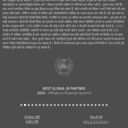
लिए उपयुक्त नहीं हो सकता। ट्रेडिंग का निर्णय लेने से पहले अपने निवेश उद्देश्यों, अनुभव के स्तर और जोखिम
सहनशीलता पर सावधानीपूर्वक विचार करें। पिछला प्रदर्शन भविष्य के परिणामों का संकेत नहीं है। कृपया याद रखें कि
आप अपने प्रारंभिक निवेश का कुछ हिस्सा या पूरा निवेश खो सकते हैं; ऐसी धनराशि का निवेश न करें जिसे खोने की आप
क्षमता नहीं रखते। विभिन्न प्रकार के निवेश और परिसंपत्तियों में जोखिम के अलग-अलग स्तर होते हैं, और इस बात का
कोई आश्वासन नहीं है कि किसी विशेष निवेश, रणनीति या उत्पाद का भविष्य का प्रदर्शन लाभदायक होगा। इस बात का भी
कोई आश्वासन नहीं है कि किसी निवेश का प्रदर्शन या उससे संबंधित कोई समान गतिविधि आपके या आपके पोर्टफोलियो
के लिए उपयुक्त होगी। CFD ट्रेडिंग में लाभ की कोई गारंटी नहीं है और न ही हानि से बचने की कोई गारंटी है। CXM,
उसके कर्मचारी, प्रतिनिधि, सहयोगी या समान पक्ष ऐसी कोई गारंटी नहीं दे सकते। आप स्वीकार करते हैं कि CFD
ट्रेडिंग में जोखिम अंतर्निहित हैं और आपको इन संबंधित जोखिमों तथा होने वाली किसी भी हानि को वित्तीय रूप से वहन
करने में सक्षम होना चाहिए। शेयर मूल्यों, ब्याज दरों, कमोडिटी मूल्यों और विनिमय दरों जैसे बाजार कारकों में बदलाव के
कारण निवेश पोर्टफोलियो का मूल्य घट सकता है। किसी भी नकारात्मक मूल्य उतार-चढ़ाव की स्थिति में, आप अपनी पूरी
निवेशित पूंजी खोने के जोखिम में पड़ सकते हैं।
BEST GLOBAL IB PARTNER
- Affiliate & Influencer Summit
2025
गोपनीयता नीति
सेवा की शर्तें
कुकीज़ नीति
AML & KYC Policy