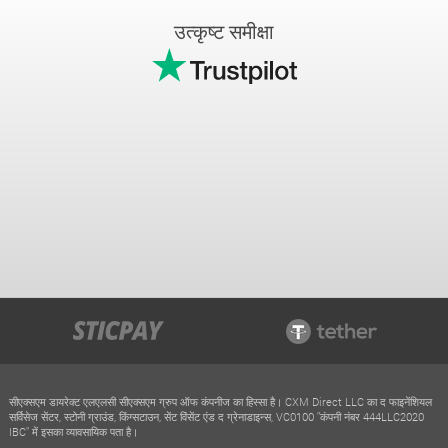
उत्कृष्ट समीक्षा
सीएक्सएम डायरेक्ट एलएलसी सीएक्सएम ग्रुप ऑफ कंपनीज का हिस्सा है। CXM Direct LLC का द फाइनेंशियल
सर्विसेज सेंटर, स्टोनी ग्राउंड, किंग्सटाउन, सेंट विंसेंट एंड द ग्रेनाडाइन्स, VC0100 "कंपनी नंबर 444LLC2020
IBC" में इसका व्यावसायिक पता है।