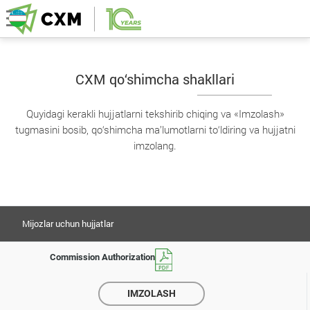
CXM qo‘shimcha shakllari
Quyidagi kerakli hujjatlarni tekshirib chiqing va «Imzolash»
tugmasini bosib, qo‘shimcha ma’lumotlarni to‘ldiring va hujjatni
imzolang.
Mijozlar uchun hujjatlar
Commission Authorization
IMZOLASH