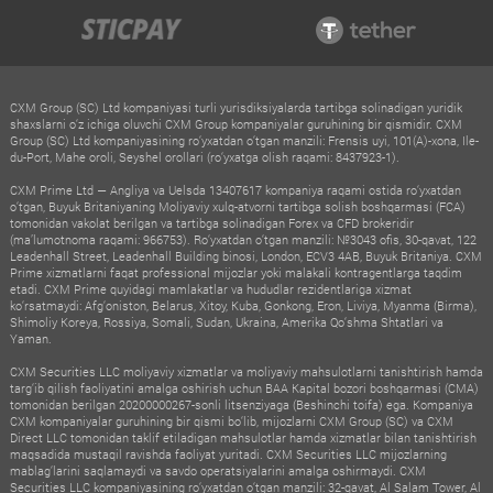
CXM Group (SC) Ltd kompaniyasi turli yurisdiksiyalarda tartibga solinadigan yuridik
shaxslarni o‘z ichiga oluvchi CXM Group kompaniyalar guruhining bir qismidir. CXM
Group (SC) Ltd kompaniyasining ro‘yxatdan o‘tgan manzili: Frensis uyi, 101(A)-xona, Ile-
du-Port, Mahe oroli, Seyshel orollari (ro‘yxatga olish raqami: 8437923-1).
CXM Prime Ltd — Angliya va Uelsda 13407617 kompaniya raqami ostida ro‘yxatdan
o‘tgan, Buyuk Britaniyaning Moliyaviy xulq-atvorni tartibga solish boshqarmasi (FCA)
tomonidan vakolat berilgan va tartibga solinadigan Forex va CFD brokeridir
(ma’lumotnoma raqami: 966753). Ro‘yxatdan o‘tgan manzili: №3043 ofis, 30-qavat, 122
Leadenhall Street, Leadenhall Building binosi, London, ECV3 4AB, Buyuk Britaniya. CXM
Prime xizmatlarni faqat professional mijozlar yoki malakali kontragentlarga taqdim
etadi. CXM Prime quyidagi mamlakatlar va hududlar rezidentlariga xizmat
ko‘rsatmaydi: Afg‘oniston, Belarus, Xitoy, Kuba, Gonkong, Eron, Liviya, Myanma (Birma),
Shimoliy Koreya, Rossiya, Somali, Sudan, Ukraina, Amerika Qo‘shma Shtatlari va
Yaman.
CXM Securities LLC moliyaviy xizmatlar va moliyaviy mahsulotlarni tanishtirish hamda
targ‘ib qilish faoliyatini amalga oshirish uchun BAA Kapital bozori boshqarmasi (CMA)
tomonidan berilgan 20200000267-sonli litsenziyaga (Beshinchi toifa) ega. Kompaniya
CXM kompaniyalar guruhining bir qismi bo‘lib, mijozlarni CXM Group (SC) va CXM
Direct LLC tomonidan taklif etiladigan mahsulotlar hamda xizmatlar bilan tanishtirish
maqsadida mustaqil ravishda faoliyat yuritadi. CXM Securities LLC mijozlarning
mablag‘larini saqlamaydi va savdo operatsiyalarini amalga oshirmaydi. CXM
Securities LLC kompaniyasining ro‘yxatdan o‘tgan manzili: 32-qavat, Al Salam Tower, Al