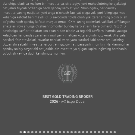
o‘z ichiga oladi va ma’lum bir investitsiya, strategiya yoki mahsulotning kelajakdagi
natijalari foydali bo‘lishiga hech qanday kafolat yo‘q. Shuningdek, har qanday
investitsiyaning natijalari yoki unga o‘xshash faoliyat sizga yoki portfelingizga mos
kelishiga kafolat berilmaydi. CFD savdosida foyda olish yoki zararlarning oldini olish
bo‘yicha hech qanday kafolat mavjud emas. CXM, uning xodimlari, vakillari, affillangan
shaxslari yoki shunga o‘xshash tomonlar bunday kafolatlarni bera olmaydi. Siz CFD
savdosiga xavflar tabiatan xos ekanini tan olasiz va tegishli xavflarni hamda yuzaga
keladigan har qanday zararlarni moliyaviy jihatdan ko‘tara olishingiz kerak. Aksiyalar
narxlari, foiz stavkalari, tovarlar narxlari va valyuta kurslari kabi bozor omillarining
o‘zgarishi sababli investitsiya portfelingiz qiymati pasayishi mumkin. Narxlarning har
qanday salbiy o‘zgarishi natijasida siz investitsiya qilgan kapitalingizning barchasini
yo‘qotish xavfiga duch kelishingiz mumkin.
BEST GOLD TRADING BROKER
- iFX Expo Dubai
2026