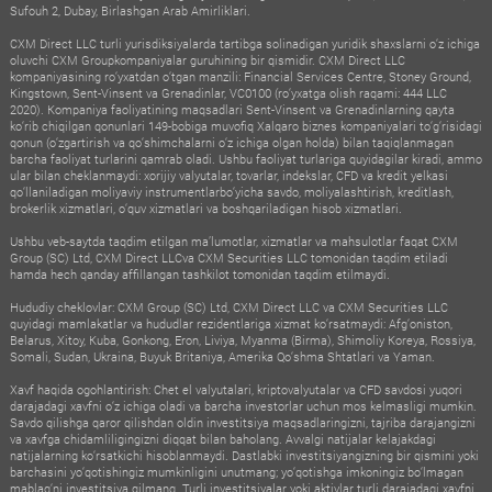
Sufouh 2, Dubay, Birlashgan Arab Amirliklari.
CXM Direct LLC turli yurisdiksiyalarda tartibga solinadigan yuridik shaxslarni o‘z ichiga
oluvchi CXM Groupkompaniyalar guruhining bir qismidir. CXM Direct LLC
kompaniyasining ro‘yxatdan o‘tgan manzili: Financial Services Centre, Stoney Ground,
Kingstown, Sent-Vinsent va Grenadinlar, VC0100 (ro‘yxatga olish raqami: 444 LLC
2020). Kompaniya faoliyatining maqsadlari Sent-Vinsent va Grenadinlarning qayta
ko‘rib chiqilgan qonunlari 149-bobiga muvofiq Xalqaro biznes kompaniyalari to‘g‘risidagi
qonun (o‘zgartirish va qo‘shimchalarni o‘z ichiga olgan holda) bilan taqiqlanmagan
barcha faoliyat turlarini qamrab oladi. Ushbu faoliyat turlariga quyidagilar kiradi, ammo
ular bilan cheklanmaydi: xorijiy valyutalar, tovarlar, indekslar, CFD va kredit yelkasi
qo‘llaniladigan moliyaviy instrumentlarbo‘yicha savdo, moliyalashtirish, kreditlash,
brokerlik xizmatlari, o‘quv xizmatlari va boshqariladigan hisob xizmatlari.
Ushbu veb-saytda taqdim etilgan ma’lumotlar, xizmatlar va mahsulotlar faqat CXM
Group (SC) Ltd, CXM Direct LLCva CXM Securities LLC tomonidan taqdim etiladi
hamda hech qanday affillangan tashkilot tomonidan taqdim etilmaydi.
Hududiy cheklovlar: CXM Group (SC) Ltd, CXM Direct LLC va CXM Securities LLC
quyidagi mamlakatlar va hududlar rezidentlariga xizmat ko‘rsatmaydi: Afg‘oniston,
Belarus, Xitoy, Kuba, Gonkong, Eron, Liviya, Myanma (Birma), Shimoliy Koreya, Rossiya,
Somali, Sudan, Ukraina, Buyuk Britaniya, Amerika Qo‘shma Shtatlari va Yaman.
Xavf haqida ogohlantirish: Chet el valyutalari, kriptovalyutalar va CFD savdosi yuqori
darajadagi xavfni o‘z ichiga oladi va barcha investorlar uchun mos kelmasligi mumkin.
Savdo qilishga qaror qilishdan oldin investitsiya maqsadlaringizni, tajriba darajangizni
va xavfga chidamliligingizni diqqat bilan baholang. Avvalgi natijalar kelajakdagi
natijalarning ko‘rsatkichi hisoblanmaydi. Dastlabki investitsiyangizning bir qismini yoki
barchasini yo‘qotishingiz mumkinligini unutmang; yo‘qotishga imkoningiz bo‘lmagan
mablag‘ni investitsiya qilmang. Turli investitsiyalar yoki aktivlar turli darajadagi xavfni