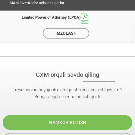
MAM investorlar uchun hujjatlar
Limited Power of Attorney (LPOA)
IMZOLASH
CXM orqali savdo qiling
Treydingning hayajonli olamiga sho‘ng‘ishni xohlaysizmi?
Bunga atigi bir necha bosish qoldi!
HAMKOR BO‘LISH