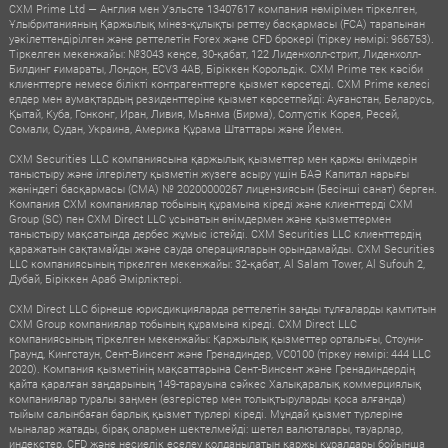
CXM Prime Ltd — Англия мен Уэльсте 13407617 компания нөмірімен тіркелген,
Ұлыбританияның Қаржылық мінез-құлықты реттеу басқармасы (FCA) тарапынан
уәкілеттендірілген және реттелетін Forex және CFD брокері (тіркеу нөмірі: 966753).
Тіркелген мекенжайы: №3043 кеңсе, 30-қабат, 122 Лиденхолл-стрит, Лиденхолл-
Билдинг ғимараты, Лондон, ECV3 4AB, Біріккен Корольдік. CXM Prime тек кәсіби
клиенттерге немесе білікті контрагенттерге қызмет көрсетеді. CXM Prime келесі
елдер мен аумақтардың резиденттеріне қызмет көрсетпейді: Ауғанстан, Беларусь,
Қытай, Куба, Гонконг, Иран, Ливия, Мьянма (Бирма), Солтүстік Корея, Ресей,
Сомали, Судан, Украина, Америка Құрама Штаттары және Йемен.
CXM Securities LLC компаниясына қаржылық қызметтер мен қаржы өнімдерін
таныстыру және ілгерілету қызметін жүзеге асыру үшін БАӘ Капитал нарығы
жөніндегі басқармасы (CMA) № 20200000267 лицензиясын (Бесінші санат) берген.
Компания CXM компаниялар тобының құрамына кіреді және клиенттерді CXM
Group (SC) пен CXM Direct LLC ұсынатын өнімдермен және қызметтермен
таныстыру мақсатында дербес жұмыс істейді. CXM Securities LLC клиенттердің
қаражатын сақтамайды және сауда операцияларын орындамайды. CXM Securities
LLC компаниясының тіркелген мекенжайы: 32-қабат, Al Salam Tower, Al Sufouh 2,
Дубай, Біріккен Араб Әмірліктері.
CXM Direct LLC бірнеше юрисдикцияларда реттелетін заңды тұлғаларды қамтитын
CXM Group компаниялар тобының құрамына кіреді. CXM Direct LLC
компаниясының тіркелген мекенжайы: Қаржылық қызметтер орталығы, Стоуни-
Граунд, Кингстаун, Сент-Винсент және Гренадиндер, VC0100 (тіркеу нөмірі: 444 LLC
2020). Компания қызметінің мақсаттарына Сент-Винсент және Гренадиндердің
қайта қаралған заңдарының 149-тарауына сәйкес Халықаралық коммерциялық
компаниялар туралы заңмен (өзгерістер мен толықтыруларды қоса алғанда)
тыйым салынбаған барлық қызмет түрлері кіреді. Мұндай қызмет түрлеріне
мыналар жатады, бірақ олармен шектелмейді: шетел валюталары, тауарлар,
индекстер, CFD және несиелік еселеу қолданылатын қаржы құралдары бойынша