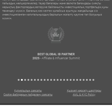
пайыздық мөлшерлемелер, тауар бағалары және валюта бағамдары сияқты
нарықтық факторлардың өзгеруіне байланысты инвестициялық портфельдің құны
төмендеуі мүмкін. Бағаның кез келген қолайсыз ауытқуы жағдайында сіз
инвестицияланған капиталыңыздың барлығын жоғалту қаупіне тап болуыңыз
мүмкін.
BEST GLOBAL IB PARTNER
- Affiliate & Influencer Summit
2025
Құпиялылық саясаты
Қызмет көрсету шарттары
Cookie файлдарын пайдалану саясаты
AML & KYC Policy
Барлық құқықтар қорғалған. Copyright © 2015 – 2026