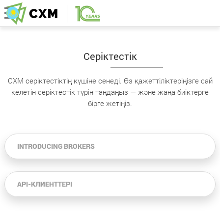
Серіктестік
CXM серіктестіктің күшіне сенеді. Өз қажеттіліктеріңізге сай
келетін серіктестік түрін таңдаңыз — және жаңа биіктерге
бірге жетіңіз.
INTRODUCING BROKERS
API-КЛИЕНТТЕРІ