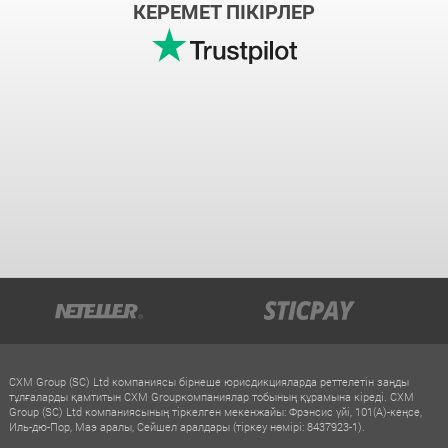
КЕРЕМЕТ ПІКІРЛЕР
CXM Group (SC) Ltd компаниясы бірнеше юрисдикцияларда реттелетін заңды
тұлғаларды қамтитын CXM Groupкомпаниялар тобының құрамына кіреді. CXM
Group (SC) Ltd компаниясының тіркелген мекенжайы: Фрэнсис үйі, 101(A)-кеңсе,
Иль-дю-Пор, Маэ аралы, Сейшел аралдары (тіркеу нөмірі: 8437923-1).