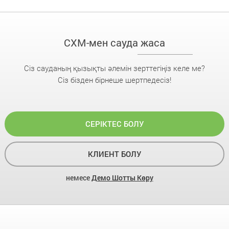
CXM-мен сауда жаса
Сіз сауданың қызықты әлемін зерттегіңіз келе ме?
Сіз бізден бірнеше шертпедесіз!
СЕРІКТЕС БОЛУ
КЛИЕНТ БОЛУ
немесе
Демо Шотты Көру