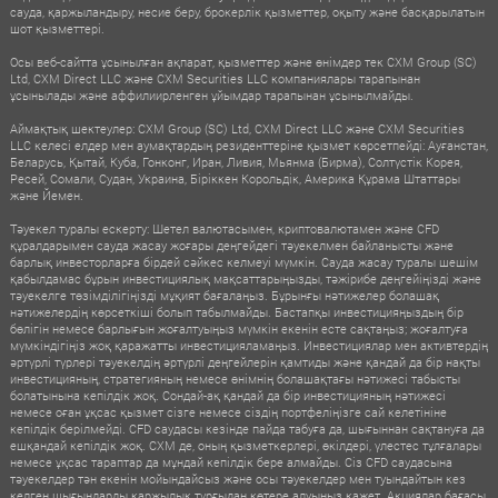
сауда, қаржыландыру, несие беру, брокерлік қызметтер, оқыту және басқарылатын
шот қызметтері.
Осы веб-сайтта ұсынылған ақпарат, қызметтер және өнімдер тек CXM Group (SC)
Ltd, CXM Direct LLC және CXM Securities LLC компаниялары тарапынан
ұсынылады және аффилиирленген ұйымдар тарапынан ұсынылмайды.
Аймақтық шектеулер: CXM Group (SC) Ltd, CXM Direct LLC және CXM Securities
LLC келесі елдер мен аумақтардың резиденттеріне қызмет көрсетпейді: Ауғанстан,
Беларусь, Қытай, Куба, Гонконг, Иран, Ливия, Мьянма (Бирма), Солтүстік Корея,
Ресей, Сомали, Судан, Украина, Біріккен Корольдік, Америка Құрама Штаттары
және Йемен.
Тәуекел туралы ескерту: Шетел валютасымен, криптовалютамен және CFD
құралдарымен сауда жасау жоғары деңгейдегі тәуекелмен байланысты және
барлық инвесторларға бірдей сәйкес келмеуі мүмкін. Сауда жасау туралы шешім
қабылдамас бұрын инвестициялық мақсаттарыңызды, тәжірибе деңгейіңізді және
тәуекелге төзімділігіңізді мұқият бағалаңыз. Бұрынғы нәтижелер болашақ
нәтижелердің көрсеткіші болып табылмайды. Бастапқы инвестицияңыздың бір
бөлігін немесе барлығын жоғалтуыңыз мүмкін екенін есте сақтаңыз; жоғалтуға
мүмкіндігіңіз жоқ қаражатты инвестицияламаңыз. Инвестициялар мен активтердің
әртүрлі түрлері тәуекелдің әртүрлі деңгейлерін қамтиды және қандай да бір нақты
инвестицияның, стратегияның немесе өнімнің болашақтағы нәтижесі табысты
болатынына кепілдік жоқ. Сондай-ақ қандай да бір инвестицияның нәтижесі
немесе оған ұқсас қызмет сізге немесе сіздің портфеліңізге сай келетініне
кепілдік берілмейді. CFD саудасы кезінде пайда табуға да, шығыннан сақтануға да
ешқандай кепілдік жоқ. CXM де, оның қызметкерлері, өкілдері, үлестес тұлғалары
немесе ұқсас тараптар да мұндай кепілдік бере алмайды. Сіз CFD саудасына
тәуекелдер тән екенін мойындайсыз және осы тәуекелдер мен туындайтын кез
келген шығындарды қаржылық тұрғыдан көтере алуыңыз қажет. Акциялар бағасы,