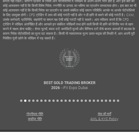
क्षमता नहीं रखते। विभिन्न प्रकार के निवेश और परिसंपत्तियों में जोखिम के अलग-अलग स्तर होते हैं, और इस बात का
कोई आश्वासन नहीं है कि किसी विशेष निवेश, रणनीति या उत्पाद का भविष्य का प्रदर्शन लाभदायक होगा। इस बात का भी
कोई आश्वासन नहीं है कि किसी निवेश का प्रदर्शन या उससे संबंधित कोई समान गतिविधि आपके या आपके पोर्टफोलियो
के लिए उपयुक्त होगी। CFD ट्रेडिंग में लाभ की कोई गारंटी नहीं है और न ही हानि से बचने की कोई गारंटी है। CXM,
उसके कर्मचारी, प्रतिनिधि, सहयोगी या समान पक्ष ऐसी कोई गारंटी नहीं दे सकते। आप स्वीकार करते हैं कि CFD
ट्रेडिंग में जोखिम अंतर्निहित हैं और आपको इन संबंधित जोखिमों तथा होने वाली किसी भी हानि को वित्तीय रूप से वहन
करने में सक्षम होना चाहिए। शेयर मूल्यों, ब्याज दरों, कमोडिटी मूल्यों और विनिमय दरों जैसे बाजार कारकों में बदलाव के
कारण निवेश पोर्टफोलियो का मूल्य घट सकता है। किसी भी नकारात्मक मूल्य उतार-चढ़ाव की स्थिति में, आप अपनी पूरी
निवेशित पूंजी खोने के जोखिम में पड़ सकते हैं।
BEST GOLD TRADING BROKER
- iFX Expo Dubai
2026
गोपनीयता नीति
सेवा की शर्तें
कुकीज़ नीति
AML & KYC Policy
सर्वाधिकार सुरक्षित। कॉपीराइट © 2026