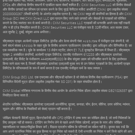
इन्हीं तक सीमित नहीं, व्यापार, वित्तपोषण, उधार देना, ब्रोकरेज, प्रशिक्षण, और विदेशी मुद्रा, कमोडिटीज, सूचकांकों,
CFDs और लीवरेज्ड वित्तीय साधनों में प्रबंधित खाता सेवाएँ शामिल हैं। CXM Securities LLC को वित्तीय सेवाओं
और वित्तीय उत्पादों का परिचय एवं प्रचार करने के लिए यूएई कैपिटल मार्केट अथॉरिटी (CMA) द्वारा लाइसेंस संख्या
20200000267 (पाँचवीं श्रेणी) के अंतर्गत लाइसेंस प्राप्त है। यह CXM समूह की कंपनियों का हिस्सा है और CXM
Group (SC) तथा CXM Direct LLC द्वारा प्रदान किए जाने वाले उत्पादों और सेवाओं से ग्राहकों को परिचित
कराने के लिए स्वतंत्र रूप से कार्य करती है। CXM Securities LLC ग्राहकों की धनराशि अपने पास नहीं रखती
और न ही ट्रेड निष्पादित करती है। CXM Securities LLC का पंजीकृत पता है: 32वीं मंज़िल, अल सलाम टावर,
अल सुफौह 2, दुबई, संयुक्त अरब अमीरात।
सीएक्सएम प्राइम अल्केमी प्राइम लिमिटेड (इंग्लैंड और वेल्स कंपनी नंबर ०८६९८९७४ में पंजीकृत एक कंपनी है, जो
फर्म संदर्भ संख्या ६१२२३३ के तहत यूके के वित्तीय आचरण प्राधिकरण (एफसीए) द्वारा अधिकृत और विनियमित है) का
एक व्यापारिक नाम है। यूके के कार्यालय 13 लेडेन स्ट्रीट, लंदन E1 7LE यूनाइटेड किंगडम में स्थित हैं। सीएक्सएम
प्राइम 2 असंबंधित कंपनियों, अल्केमी प्राइम लिमिटेड, एफसीए पंजीकरण 612233 और सीएक्सएम डायरेक्ट
एलएलसी, सेंट विंसेंट के पंजीकरण 444एलएलसी2020 के बीच संयुक्त उद्यम को परिभाषित करने के लिए इस्तेमाल
किया जाने वाला नाम है, जिसमें सीएक्सएम डायरेक्ट एलएलसी मुख्य रूप से उन पेशेवर ग्राहकों के लिए अल्केमी प्राइम
लिमिटेड के परिचयकर्ता के रूप में कार्य करता है एक एफसीए पंजीकृत फर्म के साथ व्यापार।
CXM Group (SC) Ltd. एक एफएक्स और सीएफडी ब्रोकर है जो सेशेल्स वित्तीय सेवा प्राधिकरण (FSA) द्वारा
विनियमित विदेशी मुद्रा डीलर लाइसेंस (लाइसेंस नंबर SD 231) के तहत संचालित होता है।
CXM Global मॉरीशस गणराज्य के वित्तीय सेवा आयोग के अंतर्गत निवेश डीलर लाइसेंस संख्या GB21026337 द्वारा
नियंत्रित किया जाता है .
क्षेत्रीय प्रतिबंध: सीएक्सएम डायरेक्ट एलएलसी अल्जीरिया, यूएसए, कनाडा, चीन, ईरान, सीरिया, उत्तर कोरिया, म्यांमार,
सूडान और सीरिया के निवासियों को सेवाएं प्रदान नहीं करता है।
जोखिम चेतावनी: विदेशी मुद्रा, क्रिप्टोकरेंसी और CFD ट्रेडिंग में उच्च स्तर का जोखिम होता है, जो सभी निवेशकों के
लिए उपयुक्त नहीं हो सकता। ट्रेडिंग का निर्णय लेने से पहले अपने निवेश उद्देश्यों, अनुभव के स्तर और जोखिम
सहनशीलता पर सावधानीपूर्वक विचार करें। पिछला प्रदर्शन भविष्य के परिणामों का संकेत नहीं है। कृपया याद रखें कि
आप अपने प्रारंभिक निवेश का कुछ हिस्सा या पूरा निवेश खो सकते हैं; ऐसी धनराशि का निवेश न करें जिसे खोने की आप