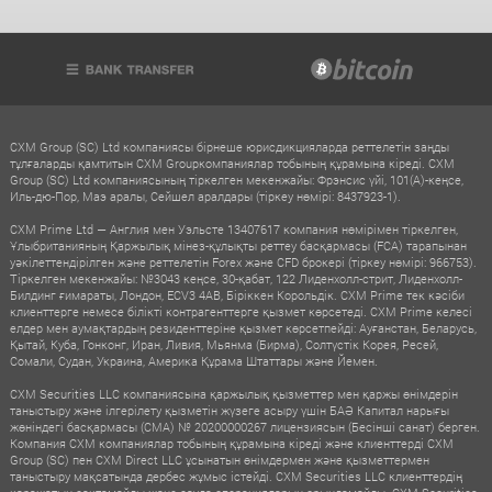
CXM Group (SC) Ltd компаниясы бірнеше юрисдикцияларда реттелетін заңды
тұлғаларды қамтитын CXM Groupкомпаниялар тобының құрамына кіреді. CXM
Group (SC) Ltd компаниясының тіркелген мекенжайы: Фрэнсис үйі, 101(A)-кеңсе,
Иль-дю-Пор, Маэ аралы, Сейшел аралдары (тіркеу нөмірі: 8437923-1).
CXM Prime Ltd — Англия мен Уэльсте 13407617 компания нөмірімен тіркелген,
Ұлыбританияның Қаржылық мінез-құлықты реттеу басқармасы (FCA) тарапынан
уәкілеттендірілген және реттелетін Forex және CFD брокері (тіркеу нөмірі: 966753).
Тіркелген мекенжайы: №3043 кеңсе, 30-қабат, 122 Лиденхолл-стрит, Лиденхолл-
Билдинг ғимараты, Лондон, ECV3 4AB, Біріккен Корольдік. CXM Prime тек кәсіби
клиенттерге немесе білікті контрагенттерге қызмет көрсетеді. CXM Prime келесі
елдер мен аумақтардың резиденттеріне қызмет көрсетпейді: Ауғанстан, Беларусь,
Қытай, Куба, Гонконг, Иран, Ливия, Мьянма (Бирма), Солтүстік Корея, Ресей,
Сомали, Судан, Украина, Америка Құрама Штаттары және Йемен.
CXM Securities LLC компаниясына қаржылық қызметтер мен қаржы өнімдерін
таныстыру және ілгерілету қызметін жүзеге асыру үшін БАӘ Капитал нарығы
жөніндегі басқармасы (CMA) № 20200000267 лицензиясын (Бесінші санат) берген.
Компания CXM компаниялар тобының құрамына кіреді және клиенттерді CXM
Group (SC) пен CXM Direct LLC ұсынатын өнімдермен және қызметтермен
таныстыру мақсатында дербес жұмыс істейді. CXM Securities LLC клиенттердің