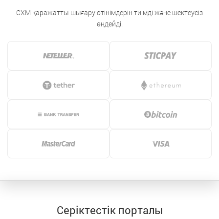
CXM қаражатты шығару өтінімдерін тиімді және шектеусіз
өңдейді.
Серіктестік порталы