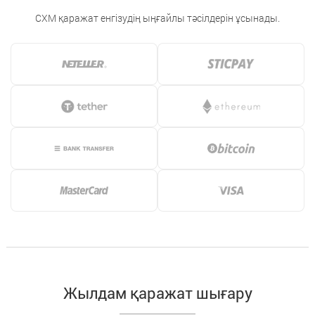
CXM қаражат енгізудің ыңғайлы тәсілдерін ұсынады.
Жылдам қаражат шығару