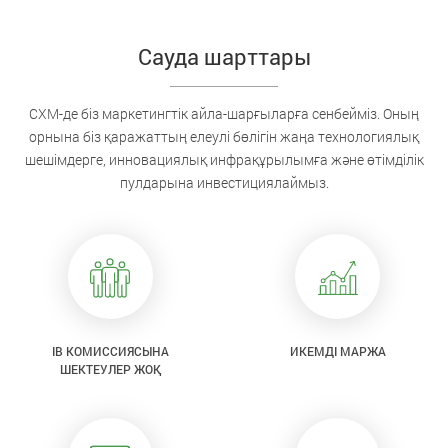
Сауда шарттары
CXM-де біз маркетингтік айла-шарғыларға сенбейміз. Оның
орнына біз қаражаттың елеулі бөлігін жаңа технологиялық
шешімдерге, инновациялық инфрақұрылымға және өтімділік
пулдарына инвестициялаймыз.
IB КОМИССИЯСЫНА
ИКЕМДІ МАРЖА
ШЕКТЕУЛЕР ЖОҚ