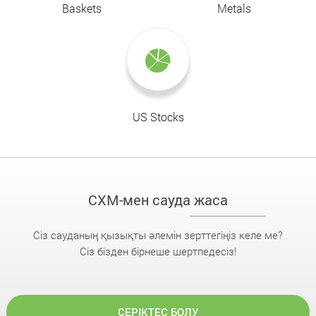
Baskets
Metals
US Stocks
CXM-мен сауда жаса
Сіз сауданың қызықты әлемін зерттегіңіз келе ме?
Сіз бізден бірнеше шертпедесіз!
СЕРІКТЕС БОЛУ