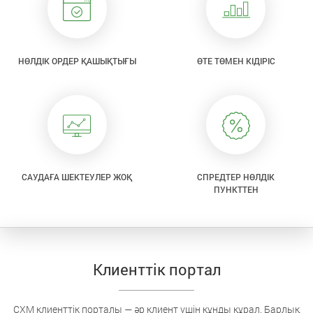
НӨЛДІК ОРДЕР ҚАШЫҚТЫҒЫ
ӨТЕ ТӨМЕН КІДІРІС
САУДАҒА ШЕКТЕУЛЕР ЖОҚ
СПРЕДТЕР НӨЛДІК
ПУНКТТЕН
Клиенттік портал
CXM клиенттік порталы — әр клиент үшін құнды құрал. Барлық