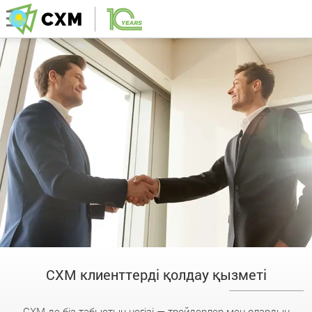
CXM клиенттерді қолдау қызметі
CXM-де біз табыстың негізі — трейдерлер мен олардың