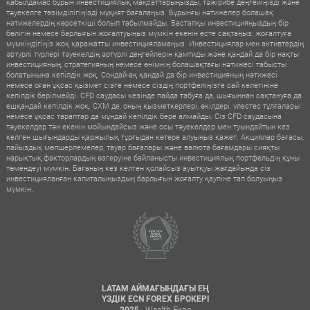
қабылдамас бұрын инвестициялық мақсаттарыңызды, тәжірибе деңгейіңізді және
тәуекелге төзімділігіңізді мұқият бағалаңыз. Бұрынғы нәтижелер болашақ
нәтижелердің көрсеткіші болып табылмайды. Бастапқы инвестицияңыздың бір
бөлігін немесе барлығын жоғалтуыңыз мүмкін екенін есте сақтаңыз; жоғалтуға
мүмкіндігіңіз жоқ қаражатты инвестицияламаңыз. Инвестициялар мен активтердің
әртүрлі түрлері тәуекелдің әртүрлі деңгейлерін қамтиды және қандай да бір нақты
инвестицияның, стратегияның немесе өнімнің болашақтағы нәтижесі табысты
болатынына кепілдік жоқ. Сондай-ақ қандай да бір инвестицияның нәтижесі
немесе оған ұқсас қызмет сізге немесе сіздің портфеліңізге сай келетініне
кепілдік берілмейді. CFD саудасы кезінде пайда табуға да, шығыннан сақтануға да
ешқандай кепілдік жоқ. CXM де, оның қызметкерлері, өкілдері, үлестес тұлғалары
немесе ұқсас тараптар да мұндай кепілдік бере алмайды. Сіз CFD саудасына
тәуекелдер тән екенін мойындайсыз және осы тәуекелдер мен туындайтын кез
келген шығындарды қаржылық тұрғыдан көтере алуыңыз қажет. Акциялар бағасы,
пайыздық мөлшерлемелер, тауар бағалары және валюта бағамдары сияқты
нарықтық факторлардың өзгеруіне байланысты инвестициялық портфельдің құны
төмендеуі мүмкін. Бағаның кез келген қолайсыз ауытқуы жағдайында сіз
инвестицияланған капиталыңыздың барлығын жоғалту қаупіне тап болуыңыз
мүмкін.
LATAM АЙМАҒЫНДАҒЫ ЕҢ
ҮЗДІК ECN FOREX БРОКЕРІ
- Wealth Expo
2025