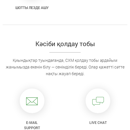
ШОТТЫ ЛЕЗДЕ АШУ
Кәсіби қолдау тобы
Қиындықтар туындағанда, CXM қолдау тобы әрдайым
жанымызда екенін білу — сенімділік береді. Олар қажетті сәтте
нақты жауап береді.
E-MAIL
LIVE CHAT
SUPPORT