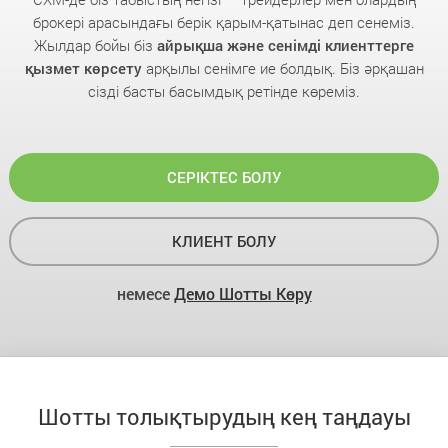
брокері арасындағы берік қарым-қатынас деп сенеміз.
Жылдар бойы біз
айрықша және сенімді клиенттерге
қызмет көрсету
арқылы сенімге ие болдық. Біз әрқашан
сізді басты басымдық ретінде көреміз.
СЕРІКТЕС БОЛУ
КЛИЕНТ БОЛУ
немесе
Демо Шотты Көру
Шотты толықтырудың кең таңдауы