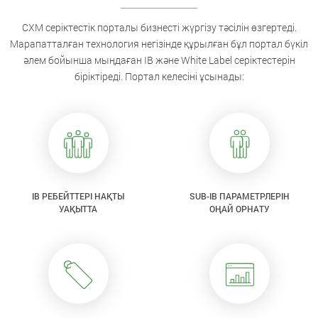
CXM серіктестік порталы бизнесті жүргізу тәсілін өзгертеді.
Марапатталған технология негізінде құрылған бұл портал бүкіл
әлем бойынша мыңдаған IB және White Label серіктестерін
біріктіреді. Портал келесіні ұсынады:
IB РЕБЕЙТТЕРІ НАҚТЫ
SUB-IB ПАРАМЕТРЛЕРІН
УАҚЫТТА
ОҢАЙ ОРНАТУ