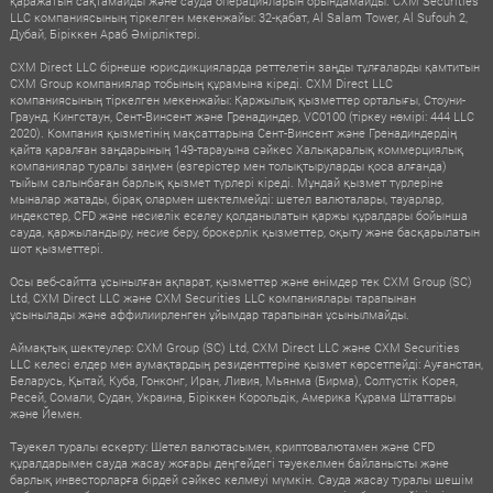
қаражатын сақтамайды және сауда операцияларын орындамайды. CXM Securities
LLC компаниясының тіркелген мекенжайы: 32-қабат, Al Salam Tower, Al Sufouh 2,
Дубай, Біріккен Араб Әмірліктері.
CXM Direct LLC бірнеше юрисдикцияларда реттелетін заңды тұлғаларды қамтитын
CXM Group компаниялар тобының құрамына кіреді. CXM Direct LLC
компаниясының тіркелген мекенжайы: Қаржылық қызметтер орталығы, Стоуни-
Граунд, Кингстаун, Сент-Винсент және Гренадиндер, VC0100 (тіркеу нөмірі: 444 LLC
2020). Компания қызметінің мақсаттарына Сент-Винсент және Гренадиндердің
қайта қаралған заңдарының 149-тарауына сәйкес Халықаралық коммерциялық
компаниялар туралы заңмен (өзгерістер мен толықтыруларды қоса алғанда)
тыйым салынбаған барлық қызмет түрлері кіреді. Мұндай қызмет түрлеріне
мыналар жатады, бірақ олармен шектелмейді: шетел валюталары, тауарлар,
индекстер, CFD және несиелік еселеу қолданылатын қаржы құралдары бойынша
сауда, қаржыландыру, несие беру, брокерлік қызметтер, оқыту және басқарылатын
шот қызметтері.
Осы веб-сайтта ұсынылған ақпарат, қызметтер және өнімдер тек CXM Group (SC)
Ltd, CXM Direct LLC және CXM Securities LLC компаниялары тарапынан
ұсынылады және аффилиирленген ұйымдар тарапынан ұсынылмайды.
Аймақтық шектеулер: CXM Group (SC) Ltd, CXM Direct LLC және CXM Securities
LLC келесі елдер мен аумақтардың резиденттеріне қызмет көрсетпейді: Ауғанстан,
Беларусь, Қытай, Куба, Гонконг, Иран, Ливия, Мьянма (Бирма), Солтүстік Корея,
Ресей, Сомали, Судан, Украина, Біріккен Корольдік, Америка Құрама Штаттары
және Йемен.
Тәуекел туралы ескерту: Шетел валютасымен, криптовалютамен және CFD
құралдарымен сауда жасау жоғары деңгейдегі тәуекелмен байланысты және
барлық инвесторларға бірдей сәйкес келмеуі мүмкін. Сауда жасау туралы шешім