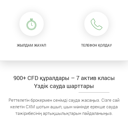
ЖЫЛДАМ ЖАУАП
ТЕЛЕФОН ҚОЛДАУ
900+ CFD құралдары – 7 актив класы
Үздік сауда шарттары
Реттелетін брокермен сенімді сауда жасаңыз. Сізге сай
келетін CXM шотын ашып, шын мәнінде ерекше сауда
тәжірибесінің артықшылықтарын пайдаланыңыз.