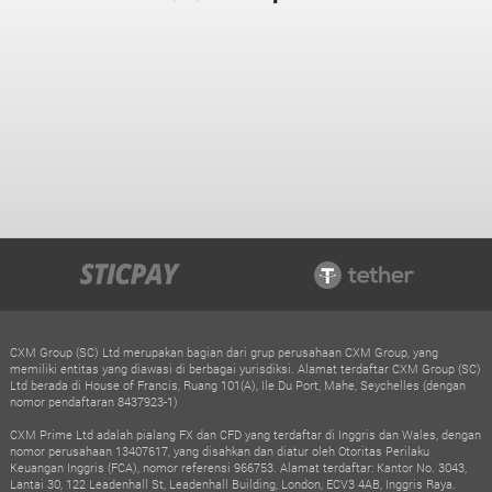
CXM Group (SC) Ltd merupakan bagian dari grup perusahaan CXM Group, yang
memiliki entitas yang diawasi di berbagai yurisdiksi. Alamat terdaftar CXM Group (SC)
Ltd berada di House of Francis, Ruang 101(A), Ile Du Port, Mahe, Seychelles (dengan
nomor pendaftaran 8437923-1)
CXM Prime Ltd adalah pialang FX dan CFD yang terdaftar di Inggris dan Wales, dengan
nomor perusahaan 13407617, yang disahkan dan diatur oleh Otoritas Perilaku
Keuangan Inggris (FCA), nomor referensi 966753. Alamat terdaftar: Kantor No. 3043,
Lantai 30, 122 Leadenhall St, Leadenhall Building, London, ECV3 4AB, Inggris Raya.