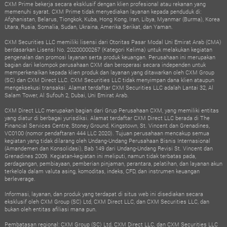
CXM Prime bekerja secara eksklusif dengan klien profesional atau rekanan yang
memenuhi syarat. CXM Prime tidak menyediakan layanan kepada penduduk di:
Afghanistan, Belarus, Tiongkok, Kuba, Hong Kong, Iran, Libya, Myanmar (Burma), Korea
Utara, Rusia, Somalia, Sudan, Ukraina, Amerika Serikat, dan Yaman.
CXM Securities LLC memiliki lisensi dari Otoritas Pasar Modal Uni Emirat Arab (CMA)
berdasarkan Lisensi No. 20200000267 (Kategori Kelima) untuk melakukan kegiatan
pengenalan dan promosi layanan serta produk keuangan. Perusahaan ini merupakan
bagian dari kelompok perusahaan CXM dan beroperasi secara independen untuk
memperkenalkan kepada klien produk dan layanan yang ditawarkan oleh CXM Group
(SC) dan CXM Direct LLC. CXM Securities LLC tidak menyimpan dana klien ataupun
mengeksekusi transaksi. Alamat terdaftar CXM Securities LLC adalah Lantai 32, Al
Salam Tower, Al Sufouh 2, Dubai, Uni Emirat Arab.
CXM Direct LLC merupakan bagian dari Grup Perusahaan CXM, yang memiliki entitas
yang diatur di berbagai yurisdiksi. Alamat terdaftar CXM Direct LLC berada di The
Financial Services Centre, Stoney Ground, Kingstown, St. Vincent dan Grenadines,
VC0100 (nomor pendaftaran 444 LLC 2020). Tujuan perusahaan mencakup semua
kegiatan yang tidak dilarang oleh Undang-Undang Perusahaan Bisnis Internasional
(Amandemen dan Konsolidasi), Bab 149 dari Undang-Undang Revisi St. Vincent dan
Grenadines 2009. Kegiatan-kegiatan ini meliputi, namun tidak terbatas pada,
perdagangan, pembiayaan, pemberian pinjaman, perantara, pelatihan, dan layanan akun
terkelola dalam valuta asing, komoditas, indeks, CFD, dan instrumen keuangan
berleverage.
Informasi, layanan, dan produk yang terdapat di situs web ini disediakan secara
eksklusif oleh CXM Group (SC) Ltd, CXM Direct LLC, dan CXM Securities LLC, dan
bukan oleh entitas afiliasi mana pun.
Pembatasan regional: CXM Group (SC) Ltd, CXM Direct LLC, dan CXM Securities LLC