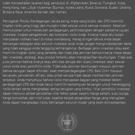
tidak menyediakan layanan bagi penduduk di: Afghanistan, Belarus, Tiongkok, Kuba,
Hong Kong, Iran, Libya, Myanmar (Burma), Korea Utara, Rusia, Somalia, Sudan, Ukraina,
Britania Raya, Amerika Serikat, dan Yaman.
Peringatan Risiko: Perdagangan valuta asing, mata uang kripto, dan CFD memiliki
tingkat risiko yang tinggi dan mungkin tidak sesuai untuk semua investor. Sebelum
memutuskan untuk melakukan perdagangan, pertimbangkan dengan saksama tujuan
investasi, tingkat pengalaman, dan toleransi risiko Anda. Kinerja masa lalu bukan
merupakan indikasi hasil di masa mendatang. Harap diingat bahwa Anda dapat
kehilangan sebagian atau seluruh investasi awal Anda; jangan menginvestasikan dana
yang tidak sanggup Anda tanggung kehilangannya. Berbagai jenis investasi atau aset
memiliki tingkat risiko yang berbeda, dan tidak ada jaminan bahwa kinerja masa depan
dari investasi, strategi, atau produk tertentu akan menghasilkan keuntungan. Tidak ada
pula jaminan bahwa kinerja atau aktivitas serupa dari suatu investasi akan sesuai
untuk Anda atau portofolio Anda. Tidak ada jaminan keuntungan maupun jaminan
bahwa kerugian dapat dihindari saat memperdagangkan CFD. Baik CXM maupun
karyawan, perwakilan, afiliasi, atau pihak serupa tidak dapat memberikan jaminan
tersebut. Anda menyetujui bahwa risiko merupakan bagian yang melekat dalam
perdagangan CFD dan Anda harus memiliki kemampuan keuangan untuk menanggung
risiko terkait serta menghadapi setiap kerugian yang timbul. Nilai portofolio investasi
dapat menurun akibat perubahan nilai faktor pasar seperti harga saham, suku bunga,
harga komoditas, dan nilai tukar. Apabila terjadi pergerakan harga yang merugikan,
Anda dapat menghadapi risiko kehilangan seluruh modal yang telah diinvestasikan.