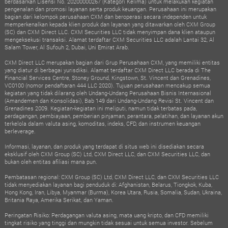
Keuangan Inggris (FCA), nomor referensi 966753. Alamat terdaftar: Kantor No. 3043,
Lantai 30, 122 Leadenhall St, Leadenhall Building, London, ECV3 4AB, Inggris Raya.
CXM Prime bekerja secara eksklusif dengan klien profesional atau rekanan yang
memenuhi syarat. CXM Prime tidak menyediakan layanan kepada penduduk di:
Afghanistan, Belarus, Tiongkok, Kuba, Hong Kong, Iran, Libya, Myanmar (Burma), Korea
Utara, Rusia, Somalia, Sudan, Ukraina, Amerika Serikat, dan Yaman.
CXM Securities LLC memiliki lisensi dari Otoritas Pasar Modal Uni Emirat Arab (CMA)
berdasarkan Lisensi No. 20200000267 (Kategori Kelima) untuk melakukan kegiatan
pengenalan dan promosi layanan serta produk keuangan. Perusahaan ini merupakan
bagian dari kelompok perusahaan CXM dan beroperasi secara independen untuk
memperkenalkan kepada klien produk dan layanan yang ditawarkan oleh CXM Group
(SC) dan CXM Direct LLC. CXM Securities LLC tidak menyimpan dana klien ataupun
mengeksekusi transaksi. Alamat terdaftar CXM Securities LLC adalah Lantai 32, Al
Salam Tower, Al Sufouh 2, Dubai, Uni Emirat Arab.
CXM Direct LLC merupakan bagian dari Grup Perusahaan CXM, yang memiliki entitas
yang diatur di berbagai yurisdiksi. Alamat terdaftar CXM Direct LLC berada di The
Financial Services Centre, Stoney Ground, Kingstown, St. Vincent dan Grenadines,
VC0100 (nomor pendaftaran 444 LLC 2020). Tujuan perusahaan mencakup semua
kegiatan yang tidak dilarang oleh Undang-Undang Perusahaan Bisnis Internasional
(Amandemen dan Konsolidasi), Bab 149 dari Undang-Undang Revisi St. Vincent dan
Grenadines 2009. Kegiatan-kegiatan ini meliputi, namun tidak terbatas pada,
perdagangan, pembiayaan, pemberian pinjaman, perantara, pelatihan, dan layanan akun
terkelola dalam valuta asing, komoditas, indeks, CFD, dan instrumen keuangan
berleverage.
Informasi, layanan, dan produk yang terdapat di situs web ini disediakan secara
eksklusif oleh CXM Group (SC) Ltd, CXM Direct LLC, dan CXM Securities LLC, dan
bukan oleh entitas afiliasi mana pun.