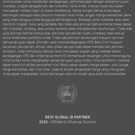
Pembatasan regional: CXM Group (SC) Ltd, CXM Direct LLC, dan CXM Securities LLC
tidak menyediakan layanan bagi penduduk di: Afghanistan, Belarus, Tiongkok, Kuba,
Hong Kong, Iran, Libya, Myanmar (Burma), Korea Utara, Rusia, Somalia, Sudan, Ukraina,
Britania Raya, Amerika Serikat, dan Yaman.
Peringatan Risiko: Perdagangan valuta asing, mata uang kripto, dan CFD memiliki
tingkat risiko yang tinggi dan mungkin tidak sesuai untuk semua investor. Sebelum
memutuskan untuk melakukan perdagangan, pertimbangkan dengan saksama tujuan
investasi, tingkat pengalaman, dan toleransi risiko Anda. Kinerja masa lalu bukan
merupakan indikasi hasil di masa mendatang. Harap diingat bahwa Anda dapat
kehilangan sebagian atau seluruh investasi awal Anda; jangan menginvestasikan dana
yang tidak sanggup Anda tanggung kehilangannya. Berbagai jenis investasi atau aset
memiliki tingkat risiko yang berbeda, dan tidak ada jaminan bahwa kinerja masa depan
dari investasi, strategi, atau produk tertentu akan menghasilkan keuntungan. Tidak ada
pula jaminan bahwa kinerja atau aktivitas serupa dari suatu investasi akan sesuai
untuk Anda atau portofolio Anda. Tidak ada jaminan keuntungan maupun jaminan
bahwa kerugian dapat dihindari saat memperdagangkan CFD. Baik CXM maupun
karyawan, perwakilan, afiliasi, atau pihak serupa tidak dapat memberikan jaminan
tersebut. Anda menyetujui bahwa risiko merupakan bagian yang melekat dalam
perdagangan CFD dan Anda harus memiliki kemampuan keuangan untuk menanggung
risiko terkait serta menghadapi setiap kerugian yang timbul. Nilai portofolio investasi
dapat menurun akibat perubahan nilai faktor pasar seperti harga saham, suku bunga,
harga komoditas, dan nilai tukar. Apabila terjadi pergerakan harga yang merugikan,
Anda dapat menghadapi risiko kehilangan seluruh modal yang telah diinvestasikan.