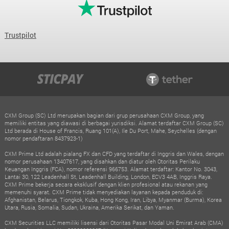
CXM Group (SC) Ltd merupakan bagian dari grup perusahaan CXM Group, yang
memiliki entitas yang diawasi di berbagai yurisdiksi. Alamat terdaftar CXM Group (SC)
Ltd berada di House of Francis, Ruang 101(A), Ile Du Port, Mahe, Seychelles (dengan
nomor pendaftaran 8437923-1)
CXM Prime Ltd adalah pialang FX dan CFD yang terdaftar di Inggris dan Wales, dengan
nomor perusahaan 13407617, yang disahkan dan diatur oleh Otoritas Perilaku