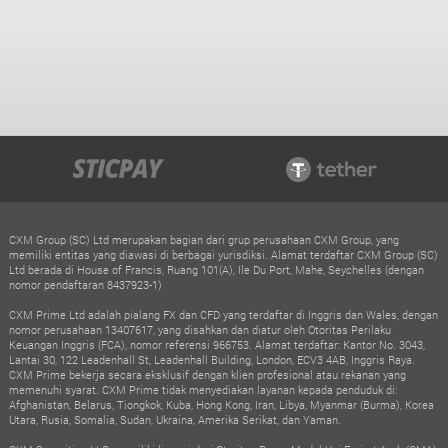
CXM Group (SC) Ltd merupakan bagian dari grup perusahaan CXM Group, yang
memiliki entitas yang diawasi di berbagai yurisdiksi. Alamat terdaftar CXM Group (SC)
Ltd berada di House of Francis, Ruang 101(A), Ile Du Port, Mahe, Seychelles (dengan
nomor pendaftaran 8437923-1)
CXM Prime Ltd adalah pialang FX dan CFD yang terdaftar di Inggris dan Wales, dengan
nomor perusahaan 13407617, yang disahkan dan diatur oleh Otoritas Perilaku
Keuangan Inggris (FCA), nomor referensi 966753. Alamat terdaftar: Kantor No. 3043,
Lantai 30, 122 Leadenhall St, Leadenhall Building, London, ECV3 4AB, Inggris Raya.
CXM Prime bekerja secara eksklusif dengan klien profesional atau rekanan yang
memenuhi syarat. CXM Prime tidak menyediakan layanan kepada penduduk di:
Afghanistan, Belarus, Tiongkok, Kuba, Hong Kong, Iran, Libya, Myanmar (Burma), Korea
Utara, Rusia, Somalia, Sudan, Ukraina, Amerika Serikat, dan Yaman.