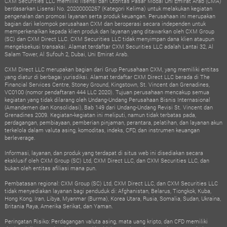
CXM Securities LLC memiliki lisensi dari Otoritas Pasar Modal Uni Emirat Arab (CMA)
berdasarkan Lisensi No. 20200000267 (Kategori Kelima) untuk melakukan kegiatan
pengenalan dan promosi layanan serta produk keuangan. Perusahaan ini merupakan
bagian dari kelompok perusahaan CXM dan beroperasi secara independen untuk
memperkenalkan kepada klien produk dan layanan yang ditawarkan oleh CXM Group
(SC) dan CXM Direct LLC. CXM Securities LLC tidak menyimpan dana klien ataupun
mengeksekusi transaksi. Alamat terdaftar CXM Securities LLC adalah Lantai 32, Al
Salam Tower, Al Sufouh 2, Dubai, Uni Emirat Arab.
CXM Direct LLC merupakan bagian dari Grup Perusahaan CXM, yang memiliki entitas
yang diatur di berbagai yurisdiksi. Alamat terdaftar CXM Direct LLC berada di The
Financial Services Centre, Stoney Ground, Kingstown, St. Vincent dan Grenadines,
VC0100 (nomor pendaftaran 444 LLC 2020). Tujuan perusahaan mencakup semua
kegiatan yang tidak dilarang oleh Undang-Undang Perusahaan Bisnis Internasional
(Amandemen dan Konsolidasi), Bab 149 dari Undang-Undang Revisi St. Vincent dan
Grenadines 2009. Kegiatan-kegiatan ini meliputi, namun tidak terbatas pada,
perdagangan, pembiayaan, pemberian pinjaman, perantara, pelatihan, dan layanan akun
terkelola dalam valuta asing, komoditas, indeks, CFD, dan instrumen keuangan
berleverage.
Informasi, layanan, dan produk yang terdapat di situs web ini disediakan secara
eksklusif oleh CXM Group (SC) Ltd, CXM Direct LLC, dan CXM Securities LLC, dan
bukan oleh entitas afiliasi mana pun.
Pembatasan regional: CXM Group (SC) Ltd, CXM Direct LLC, dan CXM Securities LLC
tidak menyediakan layanan bagi penduduk di: Afghanistan, Belarus, Tiongkok, Kuba,
Hong Kong, Iran, Libya, Myanmar (Burma), Korea Utara, Rusia, Somalia, Sudan, Ukraina,
Britania Raya, Amerika Serikat, dan Yaman.
Peringatan Risiko: Perdagangan valuta asing, mata uang kripto, dan CFD memiliki