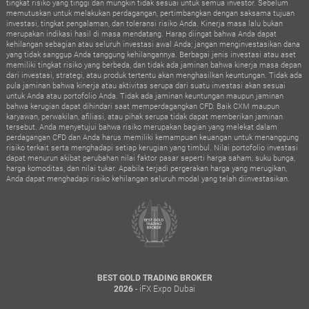
tingkat risiko yang tinggi dan mungkin tidak sesuai untuk semua investor. Sebelum
memutuskan untuk melakukan perdagangan, pertimbangkan dengan saksama tujuan
investasi, tingkat pengalaman, dan toleransi risiko Anda. Kinerja masa lalu bukan
merupakan indikasi hasil di masa mendatang. Harap diingat bahwa Anda dapat
kehilangan sebagian atau seluruh investasi awal Anda; jangan menginvestasikan dana
yang tidak sanggup Anda tanggung kehilangannya. Berbagai jenis investasi atau aset
memiliki tingkat risiko yang berbeda, dan tidak ada jaminan bahwa kinerja masa depan
dari investasi, strategi, atau produk tertentu akan menghasilkan keuntungan. Tidak ada
pula jaminan bahwa kinerja atau aktivitas serupa dari suatu investasi akan sesuai
untuk Anda atau portofolio Anda. Tidak ada jaminan keuntungan maupun jaminan
bahwa kerugian dapat dihindari saat memperdagangkan CFD. Baik CXM maupun
karyawan, perwakilan, afiliasi, atau pihak serupa tidak dapat memberikan jaminan
tersebut. Anda menyetujui bahwa risiko merupakan bagian yang melekat dalam
perdagangan CFD dan Anda harus memiliki kemampuan keuangan untuk menanggung
risiko terkait serta menghadapi setiap kerugian yang timbul. Nilai portofolio investasi
dapat menurun akibat perubahan nilai faktor pasar seperti harga saham, suku bunga,
harga komoditas, dan nilai tukar. Apabila terjadi pergerakan harga yang merugikan,
Anda dapat menghadapi risiko kehilangan seluruh modal yang telah diinvestasikan.
BEST GOLD TRADING BROKER
- iFX Expo Dubai
2026