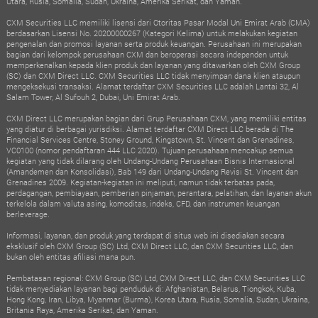
Utara, Rusia, Somalia, Sudan, Ukraina, Amerika Serikat, dan Yaman.
CXM Securities LLC memiliki lisensi dari Otoritas Pasar Modal Uni Emirat Arab (CMA)
berdasarkan Lisensi No. 20200000267 (Kategori Kelima) untuk melakukan kegiatan
pengenalan dan promosi layanan serta produk keuangan. Perusahaan ini merupakan
bagian dari kelompok perusahaan CXM dan beroperasi secara independen untuk
memperkenalkan kepada klien produk dan layanan yang ditawarkan oleh CXM Group
(SC) dan CXM Direct LLC. CXM Securities LLC tidak menyimpan dana klien ataupun
mengeksekusi transaksi. Alamat terdaftar CXM Securities LLC adalah Lantai 32, Al
Salam Tower, Al Sufouh 2, Dubai, Uni Emirat Arab.
CXM Direct LLC merupakan bagian dari Grup Perusahaan CXM, yang memiliki entitas
yang diatur di berbagai yurisdiksi. Alamat terdaftar CXM Direct LLC berada di The
Financial Services Centre, Stoney Ground, Kingstown, St. Vincent dan Grenadines,
VC0100 (nomor pendaftaran 444 LLC 2020). Tujuan perusahaan mencakup semua
kegiatan yang tidak dilarang oleh Undang-Undang Perusahaan Bisnis Internasional
(Amandemen dan Konsolidasi), Bab 149 dari Undang-Undang Revisi St. Vincent dan
Grenadines 2009. Kegiatan-kegiatan ini meliputi, namun tidak terbatas pada,
perdagangan, pembiayaan, pemberian pinjaman, perantara, pelatihan, dan layanan akun
terkelola dalam valuta asing, komoditas, indeks, CFD, dan instrumen keuangan
berleverage.
Informasi, layanan, dan produk yang terdapat di situs web ini disediakan secara
eksklusif oleh CXM Group (SC) Ltd, CXM Direct LLC, dan CXM Securities LLC, dan
bukan oleh entitas afiliasi mana pun.
Pembatasan regional: CXM Group (SC) Ltd, CXM Direct LLC, dan CXM Securities LLC
tidak menyediakan layanan bagi penduduk di: Afghanistan, Belarus, Tiongkok, Kuba,
Hong Kong, Iran, Libya, Myanmar (Burma), Korea Utara, Rusia, Somalia, Sudan, Ukraina,
Britania Raya, Amerika Serikat, dan Yaman.