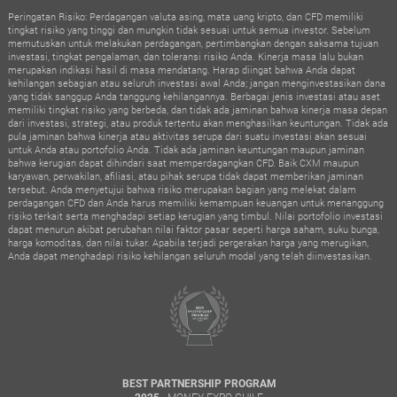
Peringatan Risiko: Perdagangan valuta asing, mata uang kripto, dan CFD memiliki
tingkat risiko yang tinggi dan mungkin tidak sesuai untuk semua investor. Sebelum
memutuskan untuk melakukan perdagangan, pertimbangkan dengan saksama tujuan
investasi, tingkat pengalaman, dan toleransi risiko Anda. Kinerja masa lalu bukan
merupakan indikasi hasil di masa mendatang. Harap diingat bahwa Anda dapat
kehilangan sebagian atau seluruh investasi awal Anda; jangan menginvestasikan dana
yang tidak sanggup Anda tanggung kehilangannya. Berbagai jenis investasi atau aset
memiliki tingkat risiko yang berbeda, dan tidak ada jaminan bahwa kinerja masa depan
dari investasi, strategi, atau produk tertentu akan menghasilkan keuntungan. Tidak ada
pula jaminan bahwa kinerja atau aktivitas serupa dari suatu investasi akan sesuai
untuk Anda atau portofolio Anda. Tidak ada jaminan keuntungan maupun jaminan
bahwa kerugian dapat dihindari saat memperdagangkan CFD. Baik CXM maupun
karyawan, perwakilan, afiliasi, atau pihak serupa tidak dapat memberikan jaminan
tersebut. Anda menyetujui bahwa risiko merupakan bagian yang melekat dalam
perdagangan CFD dan Anda harus memiliki kemampuan keuangan untuk menanggung
risiko terkait serta menghadapi setiap kerugian yang timbul. Nilai portofolio investasi
dapat menurun akibat perubahan nilai faktor pasar seperti harga saham, suku bunga,
harga komoditas, dan nilai tukar. Apabila terjadi pergerakan harga yang merugikan,
Anda dapat menghadapi risiko kehilangan seluruh modal yang telah diinvestasikan.
BEST PARTNERSHIP PROGRAM
- MONEY EXPO CHILE