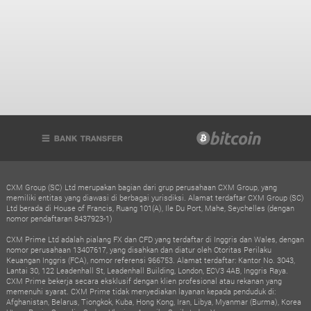
CXM Group (SC) Ltd merupakan bagian dari grup perusahaan CXM Group, yang
memiliki entitas yang diawasi di berbagai yurisdiksi. Alamat terdaftar CXM Group (SC)
Ltd berada di House of Francis, Ruang 101(A), Ile Du Port, Mahe, Seychelles (dengan
nomor pendaftaran 8437923-1)
CXM Prime Ltd adalah pialang FX dan CFD yang terdaftar di Inggris dan Wales, dengan
nomor perusahaan 13407617, yang disahkan dan diatur oleh Otoritas Perilaku
Keuangan Inggris (FCA), nomor referensi 966753. Alamat terdaftar: Kantor No. 3043,
Lantai 30, 122 Leadenhall St, Leadenhall Building, London, ECV3 4AB, Inggris Raya.
CXM Prime bekerja secara eksklusif dengan klien profesional atau rekanan yang
memenuhi syarat. CXM Prime tidak menyediakan layanan kepada penduduk di:
Afghanistan, Belarus, Tiongkok, Kuba, Hong Kong, Iran, Libya, Myanmar (Burma), Korea