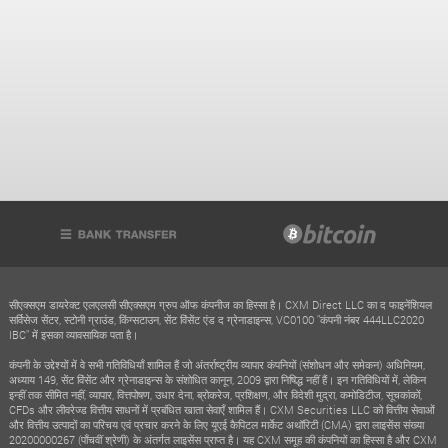
सीएक्सएम डायरेक्ट एलएलसी सीएक्सएम ग्रुप ऑफ कंपनीज का हिस्सा है। CXM Direct LLC का द फाइनेंशियल
सर्विसेज सेंटर, स्टोनी ग्राउंड, किंग्सटाउन, सेंट विंसेंट एंड द ग्रेनाडाइन्स, VC0100 "कंपनी नंबर 444LLC2020
IBC" में इसका व्यावसायिक पता है।
कंपनी के उद्देश्यों में वे सभी गतिविधियाँ शामिल हैं जो अंतर्राष्ट्रीय व्यापार कंपनियों (संशोधन और समेकन) अधिनियम,
अध्याय 149, सेंट विंसेंट और ग्रेनाडाइन्स के संशोधित कानून, 2009 द्वारा निषिद्ध नहीं हैं। इन गतिविधियों में, लेकिन
इन्हीं तक सीमित नहीं, व्यापार, वित्तपोषण, उधार देना, ब्रोकरेज, प्रशिक्षण, और विदेशी मुद्रा, कमोडिटीज, सूचकांकों,
CFDs और लीवरेज्ड वित्तीय साधनों में प्रबंधित खाता सेवाएँ शामिल हैं। CXM Securities LLC को वित्तीय सेवाओं
और वित्तीय उत्पादों का परिचय एवं प्रचार करने के लिए यूएई कैपिटल मार्केट अथॉरिटी (CMA) द्वारा लाइसेंस संख्या
20200000267 (पाँचवीं श्रेणी) के अंतर्गत लाइसेंस प्राप्त है। यह CXM समूह की कंपनियों का हिस्सा है और CXM