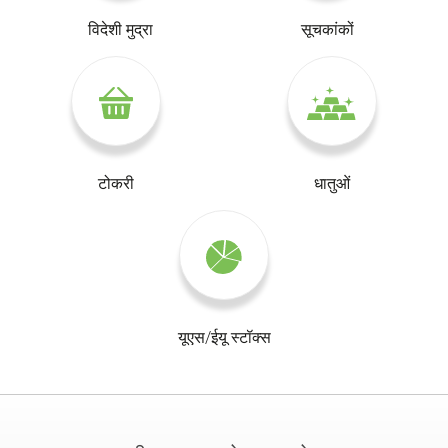
विदेशी मुद्रा
सूचकांकों
टोकरी
धातुओं
यूएस/ईयू स्टॉक्स