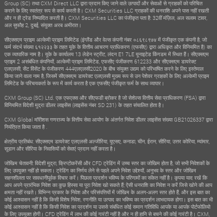
Group (SC) तथा CXM Direct LLC द्वारा प्रदान किए जाने वाले उत्पादों और सेवाओं से ग्राहकों को परिचित
कराने के लिए स्वतंत्र रूप से कार्य करती है। CXM Securities LLC ग्राहकों की धनराशि अपने पास नहीं रखती
और न ही ट्रेड निष्पादित करती है। CXM Securities LLC का पंजीकृत पता है: 32वीं मंज़िल, अल सलाम टावर,
अल सुफौह 2, दुबई, संयुक्त अरब अमीरात।
सीएक्सएम प्राइम अल्केमी प्राइम लिमिटेड (इंग्लैंड और वेल्स कंपनी नंबर ०८६९८९७४ में पंजीकृत एक कंपनी है, जो
फर्म संदर्भ संख्या ६१२२३३ के तहत यूके के वित्तीय आचरण प्राधिकरण (एफसीए) द्वारा अधिकृत और विनियमित है) का
एक व्यापारिक नाम है। यूके के कार्यालय 13 लेडेन स्ट्रीट, लंदन E1 7LE यूनाइटेड किंगडम में स्थित हैं। सीएक्सएम
प्राइम 2 असंबंधित कंपनियों, अल्केमी प्राइम लिमिटेड, एफसीए पंजीकरण 612233 और सीएक्सएम डायरेक्ट
एलएलसी, सेंट विंसेंट के पंजीकरण 444एलएलसी2020 के बीच संयुक्त उद्यम को परिभाषित करने के लिए इस्तेमाल
किया जाने वाला नाम है, जिसमें सीएक्सएम डायरेक्ट एलएलसी मुख्य रूप से उन पेशेवर ग्राहकों के लिए अल्केमी प्राइम
लिमिटेड के परिचयकर्ता के रूप में कार्य करता है एक एफसीए पंजीकृत फर्म के साथ व्यापार।
CXM Group (SC) Ltd. एक एफएक्स और सीएफडी ब्रोकर है जो सेशेल्स वित्तीय सेवा प्राधिकरण (FSA) द्वारा
विनियमित विदेशी मुद्रा डीलर लाइसेंस (लाइसेंस नंबर SD 231) के तहत संचालित होता है।
CXM Global मॉरीशस गणराज्य के वित्तीय सेवा आयोग के अंतर्गत निवेश डीलर लाइसेंस संख्या GB21026337 द्वारा
नियंत्रित किया जाता है .
क्षेत्रीय प्रतिबंध: सीएक्सएम डायरेक्ट एलएलसी अल्जीरिया, यूएसए, कनाडा, चीन, ईरान, सीरिया, उत्तर कोरिया, म्यांमार,
सूडान और सीरिया के निवासियों को सेवाएं प्रदान नहीं करता है।
जोखिम चेतावनी: विदेशी मुद्रा, क्रिप्टोकरेंसी और CFD ट्रेडिंग में उच्च स्तर का जोखिम होता है, जो सभी निवेशकों के
लिए उपयुक्त नहीं हो सकता। ट्रेडिंग का निर्णय लेने से पहले अपने निवेश उद्देश्यों, अनुभव के स्तर और जोखिम
सहनशीलता पर सावधानीपूर्वक विचार करें। पिछला प्रदर्शन भविष्य के परिणामों का संकेत नहीं है। कृपया याद रखें कि
आप अपने प्रारंभिक निवेश का कुछ हिस्सा या पूरा निवेश खो सकते हैं; ऐसी धनराशि का निवेश न करें जिसे खोने की आप
क्षमता नहीं रखते। विभिन्न प्रकार के निवेश और परिसंपत्तियों में जोखिम के अलग-अलग स्तर होते हैं, और इस बात का
कोई आश्वासन नहीं है कि किसी विशेष निवेश, रणनीति या उत्पाद का भविष्य का प्रदर्शन लाभदायक होगा। इस बात का भी
कोई आश्वासन नहीं है कि किसी निवेश का प्रदर्शन या उससे संबंधित कोई समान गतिविधि आपके या आपके पोर्टफोलियो
के लिए उपयुक्त होगी। CFD ट्रेडिंग में लाभ की कोई गारंटी नहीं है और न ही हानि से बचने की कोई गारंटी है। CXM,