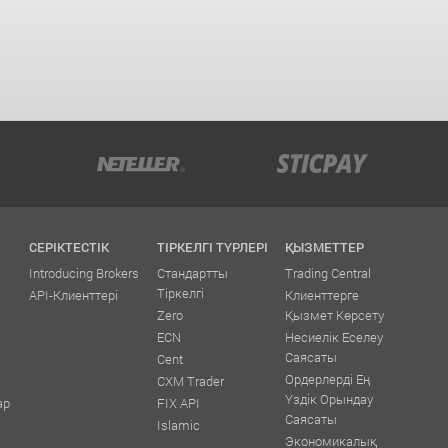
СЕРІКТЕСТІК
ТІРКЕЛГІ ТҮРЛЕРІ
ҚЫЗМЕТТЕР
Introducing Brokers
Стандартты
Trading Central
Тіркелгі
API-Клиенттері
Клиенттерге
Zero
Қызмет Көрсету
ECN
Несиелік Еселеу
Саясаты
Cent
Ордерлерді Ең
CXM Trader
Үздік Орындау
ар
FIX API
Саясаты
Islamic
Экономикалық