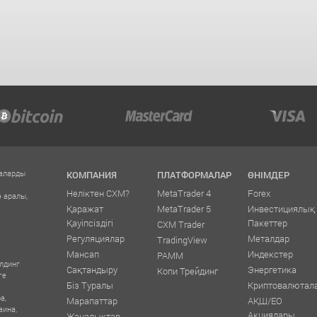
ғаларды
КОМПАНИЯ
ПЛАТФОРМАЛАР
ӨНІМДЕР
Неліктен CXM?
MetaTrader 4
Forex
э аралы,
Қаражат
MetaTrader 5
Инвестициялық
Қауіпсіздігі
Пакеттер
CXM Trader
Регуляциялар
Металдар
TradingView
Мансап
Индекстер
PAMM
илдинг
Сақтандыру
Энергетика
Копи Трейдинг
ге
Біз Туралы
Криптовалютал
а,
Марапаттар
АҚШ/ЕО
аина,
Акциялары
Жаңалықтар