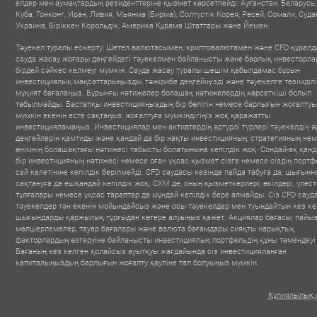
елдер мен аумақтардың резиденттеріне қызмет көрсетпейді: Ауғанстан, Беларусь,
Куба, Гонконг, Иран, Ливия, Мьянма (Бирма), Солтүстік Корея, Ресей, Сомали, Суда
Украина, Біріккен Корольдік, Америка Құрама Штаттары және Йемен.
Тәуекел туралы ескерту: Шетел валютасымен, криптовалютамен және CFD құрал
сауда жасау жоғары деңгейдегі тәуекелмен байланысты және барлық инвесторла
бірдей сәйкес келмеуі мүмкін. Сауда жасау туралы шешім қабылдамас бұрын
инвестициялық мақсаттарыңызды, тәжірибе деңгейіңізді және тәуекелге төзімділіг
мұқият бағалаңыз. Бұрынғы нәтижелер болашақ нәтижелердің көрсеткіші болып
табылмайды. Бастапқы инвестицияңыздың бір бөлігін немесе барлығын жоғалту
мүмкін екенін есте сақтаңыз; жоғалтуға мүмкіндігіңіз жоқ қаражатты
инвестицияламаңыз. Инвестициялар мен активтердің әртүрлі түрлері тәуекелдің ә
деңгейлерін қамтиды және қандай да бір нақты инвестицияның, стратегияның не
өнімнің болашақтағы нәтижесі табысты болатынына кепілдік жоқ. Сондай-ақ қанд
бір инвестицияның нәтижесі немесе оған ұқсас қызмет сізге немесе сіздің портф
сай келетініне кепілдік берілмейді. CFD саудасы кезінде пайда табуға да, шығынн
сақтануға да ешқандай кепілдік жоқ. CXM де, оның қызметкерлері, өкілдері, үлес
тұлғалары немесе ұқсас тараптар да мұндай кепілдік бере алмайды. Сіз CFD сау
тәуекелдер тән екенін мойындайсыз және осы тәуекелдер мен туындайтын кез ке
шығындарды қаржылық тұрғыдан көтере алуыңыз қажет. Акциялар бағасы, пайы
мөлшерлемелер, тауар бағалары және валюта бағамдары сияқты нарықтық
факторлардың өзгеруіне байланысты инвестициялық портфельдің құны төмендеуі
Бағаның кез келген қолайсыз ауытқуы жағдайында сіз инвестицияланған
капиталыңыздың барлығын жоғалту қаупіне тап болуыңыз мүмкін.
Құпиялылық 