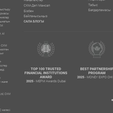
Табыс
CXM-Дегі Мансап
ныстыру
Бағдарламасы
Бізбен
қармасы
Байланысыңыз
аниялар
САЛА БЛОГЫ
сынатын
CXM
, Al
н CXM
келген
ент
-
істер
H FOREX
TOP 100 TRUSTED
BEST PARTNERSHI
еді.
R
FINANCIAL INSTITUTIONS
PROGRAM
xpo Dubai
- MONEY EXPO CHI
AWARD
2025
ы
- MEFM Awards Dubai
2025
у және
Ltd, CXM
C келесі