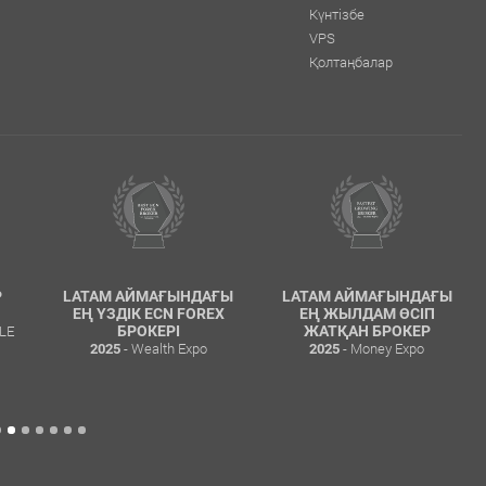
Күнтізбе
VPS
Қолтаңбалар
P
LATAM АЙМАҒЫНДАҒЫ
LATAM АЙМАҒЫНДАҒЫ
ЕҢ ҮЗДІК ECN FOREX
ЕҢ ЖЫЛДАМ ӨСІП
LE
БРОКЕРІ
ЖАТҚАН БРОКЕР
- Wealth Expo
- Money Expo
2025
2025