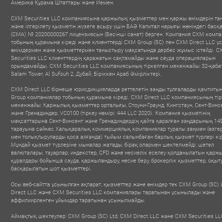
Америка Құрама Штаттары және Йемен.
CXM Securities LLC компаниясына қаржылық қызметтер мен қаржы өнімдерін та
және ілгерілету қызметін жүзеге асыру үшін БАӘ Капитал нарығы жөніндегі бас
(CMA) № 20200000267 лицензиясын (Бесінші санат) берген. Компания CXM комп
тобының құрамына кіреді және клиенттерді CXM Group (SC) пен CXM Direct LLC ұ
өнімдермен және қызметтермен таныстыру мақсатында дербес жұмыс істейді. 
Securities LLC клиенттердің қаражатын сақтамайды және сауда операцияларын
орындамайды. CXM Securities LLC компаниясының тіркелген мекенжайы: 32-қабат
Salam Tower, Al Sufouh 2, Дубай, Біріккен Араб Әмірліктері.
CXM Direct LLC бірнеше юрисдикцияларда реттелетін заңды тұлғаларды қамтиты
Group компаниялар тобының құрамына кіреді. CXM Direct LLC компаниясының тір
мекенжайы: Қаржылық қызметтер орталығы, Стоуни-Граунд, Кингстаун, Сент-Винс
және Гренадиндер, VC0100 (тіркеу нөмірі: 444 LLC 2020). Компания қызметінің
мақсаттарына Сент-Винсент және Гренадиндердің қайта қаралған заңдарының 149
тарауына сәйкес Халықаралық коммерциялық компаниялар туралы заңмен (өзгер
GOLD TRADING
BEST GLOBAL IB PARTNER
BEST FINTEC
мен толықтыруларды қоса алғанда) тыйым салынбаған барлық қызмет түрлері кір
- Affiliate & Influencer
BROKER
BROKE
2025
Мұндай қызмет түрлеріне мыналар жатады, бірақ олармен шектелмейді: шетел
 iFX Expo Dubai
- Forex E
Summit
2025
валюталары, тауарлар, индекстер, CFD және несиелік еселеу қолданылатын қарж
құралдары бойынша сауда, қаржыландыру, несие беру, брокерлік қызметтер, оқыт
басқарылатын шот қызметтері.
Осы веб-сайтта ұсынылған ақпарат, қызметтер және өнімдер тек CXM Group (SC) 
Direct LLC және CXM Securities LLC компаниялары тарапынан ұсынылады және
аффилиирленген ұйымдар тарапынан ұсынылмайды.
Аймақтық шектеулер: CXM Group (SC) Ltd, CXM Direct LLC және CXM Securities LL