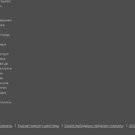
 Қытай,
н,
дарымен
рға
іңізді
ыңыз
ртүрлі
месе
ай да
еліңізге
ан
тес
дасына
лген
здық
 мүмкін.
саясаты
Қызмет көрсету шарттары
Cookie файлдарын пайдалану саясаты
AML
ТОЛТЫРЫП, ҚОЛ ҚОЙЫҢЫЗ