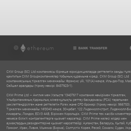
CXM Group (SC) Ltd компаниясы бірнеше юрисдикцияларда реттелетін заңды тұл
қамтитын CXM Groupкомпаниялар тобының құрамына кіреді. CXM Group (SC) Ltd
компаниясының тіркелген мекенжайы: Фрэнсис үйі, 101(A)-кеңсе, Иль-дю-Пор, Ма
Сейшел аралдары (тіркеу нөмірі: 8437923-1).
CXM Prime Ltd — Англия мен Уэльсте 13407617 компания нөмірімен тіркелген,
Ұлыбританияның Қаржылық мінез-құлықты реттеу басқармасы (FCA) тарапынан
уәкілеттендірілген және реттелетін Forex және CFD брокері (тіркеу нөмірі: 966753).
Тіркелген мекенжайы: №3043 кеңсе, 30-қабат, 122 Лиденхолл-стрит, Лиденхолл-Б
ғимараты, Лондон, ECV3 4AB, Біріккен Корольдік. CXM Prime тек кәсіби клиенттер
немесе білікті контрагенттерге қызмет көрсетеді. CXM Prime келесі елдер мен
аумақтардың резиденттеріне қызмет көрсетпейді: Ауғанстан, Беларусь, Қытай, Куб
Гонконг, Иран, Ливия, Мьянма (Бирма), Солтүстік Корея, Ресей, Сомали, Судан, Укр