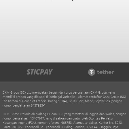
CXM Group (SC) Ltd merupakan bagian dari grup perusahaan CXM Group, yang
memiliki entitas yang diawasi di berbagai yurisdiksi. Alamat terdaftar CXM Group (SC)
Ltd berada di House of Francis, Ruang 101(A), Ile Du Port, Mahe, Seychelles (dengan
nomor pendaftaran 8437923-1)
CXM Prime Ltd adalah pialang FX dan CFD yang terdaftar di Inggris dan Wales, dengan
nomor perusahaan 13407617, yang disahkan dan diatur oleh Otoritas Perilaku
Keuangan Inggris (FCA), nomor referensi 966753. Alamat terdaftar: Kantor No. 3043,
Lantai 30, 122 Leadenhall St, Leadenhall Building, London, ECV3 4AB, Inggris Raya.