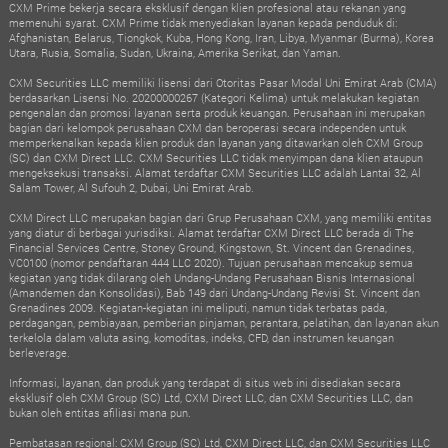
CXM Prime bekerja secara eksklusif dengan klien profesional atau rekanan yang
memenuhi syarat. CXM Prime tidak menyediakan layanan kepada penduduk di:
Afghanistan, Belarus, Tiongkok, Kuba, Hong Kong, Iran, Libya, Myanmar (Burma), Korea
Utara, Rusia, Somalia, Sudan, Ukraina, Amerika Serikat, dan Yaman.
CXM Securities LLC memiliki lisensi dari Otoritas Pasar Modal Uni Emirat Arab (CMA)
berdasarkan Lisensi No. 20200000267 (Kategori Kelima) untuk melakukan kegiatan
pengenalan dan promosi layanan serta produk keuangan. Perusahaan ini merupakan
bagian dari kelompok perusahaan CXM dan beroperasi secara independen untuk
memperkenalkan kepada klien produk dan layanan yang ditawarkan oleh CXM Group
(SC) dan CXM Direct LLC. CXM Securities LLC tidak menyimpan dana klien ataupun
mengeksekusi transaksi. Alamat terdaftar CXM Securities LLC adalah Lantai 32, Al
Salam Tower, Al Sufouh 2, Dubai, Uni Emirat Arab.
CXM Direct LLC merupakan bagian dari Grup Perusahaan CXM, yang memiliki entitas
yang diatur di berbagai yurisdiksi. Alamat terdaftar CXM Direct LLC berada di The
Financial Services Centre, Stoney Ground, Kingstown, St. Vincent dan Grenadines,
VC0100 (nomor pendaftaran 444 LLC 2020). Tujuan perusahaan mencakup semua
kegiatan yang tidak dilarang oleh Undang-Undang Perusahaan Bisnis Internasional
(Amandemen dan Konsolidasi), Bab 149 dari Undang-Undang Revisi St. Vincent dan
Grenadines 2009. Kegiatan-kegiatan ini meliputi, namun tidak terbatas pada,
perdagangan, pembiayaan, pemberian pinjaman, perantara, pelatihan, dan layanan akun
terkelola dalam valuta asing, komoditas, indeks, CFD, dan instrumen keuangan
berleverage.
Informasi, layanan, dan produk yang terdapat di situs web ini disediakan secara
eksklusif oleh CXM Group (SC) Ltd, CXM Direct LLC, dan CXM Securities LLC, dan
bukan oleh entitas afiliasi mana pun.
Pembatasan regional: CXM Group (SC) Ltd, CXM Direct LLC, dan CXM Securities LLC