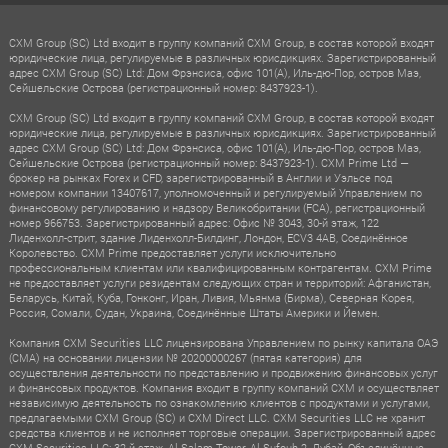
CXM Group (SC) Ltd входит в группу компаний CXM Group, в состав которой входят
юридические лица, регулируемые в различных юрисдикциях. Зарегистрированный
адрес CXM Group (SC) Ltd: Дом Фрэнсиса, офис 101(A), Иль-дю-Пор, остров Маэ,
Сейшельские Острова (регистрационный номер: 8437923-1).
CXM Group (SC) Ltd входит в группу компаний CXM Group, в состав которой входят
юридические лица, регулируемые в различных юрисдикциях. Зарегистрированный
адрес CXM Group (SC) Ltd: Дом Фрэнсиса, офис 101(A), Иль-дю-Пор, остров Маэ,
Сейшельские Острова (регистрационный номер: 8437923-1). CXM Prime Ltd —
брокер на рынках Forex и CFD, зарегистрированный в Англии и Уэльсе под
номером компании 13407617, уполномоченный и регулируемый Управлением по
финансовому регулированию и надзору Великобритании (FCA), регистрационный
номер 966753. Зарегистрированный адрес: Офис № 3043, 30-й этаж, 122
Лиденхолл-стрит, здание Лиденхолл-Билдинг, Лондон, ECV3 4AB, Соединённое
Королевство. CXM Prime предоставляет услуги исключительно
профессиональным клиентам или квалифицированным контрагентам. CXM Prime
не предоставляет услуги резидентам следующих стран и территорий: Афганистан,
Беларусь, Китай, Куба, Гонконг, Иран, Ливия, Мьянма (Бирма), Северная Корея,
Россия, Сомали, Судан, Украина, Соединённые Штаты Америки и Йемен.
Компания CXM Securities LLC лицензирована Управлением по рынку капитала ОАЭ
(CMA) на основании лицензии № 20200000267 (пятая категория) для
осуществления деятельности по представлению и продвижению финансовых услуг
и финансовых продуктов. Компания входит в группу компаний CXM и осуществляет
независимую деятельность по ознакомлению клиентов с продуктами и услугами,
предлагаемыми CXM Group (SC) и CXM Direct LLC. CXM Securities LLC не хранит
средства клиентов и не исполняет торговые операции. Зарегистрированный адрес
CXM Securities LLC: 32-й этаж, Al Salam Tower, Al Sufouh 2, Дубай, Объединённые