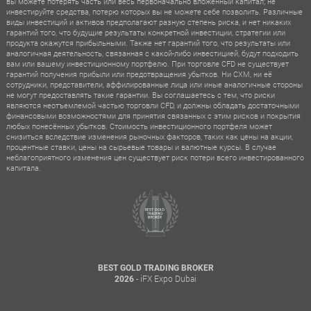
вы можете потерять часть или весь первоначально вложенный капитал; не
инвестируйте средства, потерю которых вы не можете себе позволить. Различные
виды инвестиций и активов предполагают разную степень риска, и нет никаких
гарантий того, что будущие результаты конкретной инвестиции, стратегии или
продукта окажутся прибыльными. Также нет гарантий того, что результаты или
аналогичная деятельность, связанная с какой-либо инвестицией, будут подходить
вам или вашему инвестиционному портфелю. При торговле CFD не существует
гарантий получения прибыли или предотвращения убытков. Ни CXM, ни её
сотрудники, представители, аффилированные лица или иные аналогичные стороны
не могут предоставлять такие гарантии. Вы соглашаетесь с тем, что риски
являются неотъемлемой частью торговли CFD, и должны обладать достаточными
финансовыми возможностями для принятия связанных с этим рисков и покрытия
любых понесённых убытков. Стоимость инвестиционного портфеля может
снизиться вследствие изменения рыночных факторов, таких как цены на акции,
процентные ставки, цены на сырьевые товары и валютные курсы. В случае
неблагоприятного изменения цен существует риск потери всего инвестированного
капитала.
BEST GOLD TRADING BROKER
- iFX Expo Dubai
2026