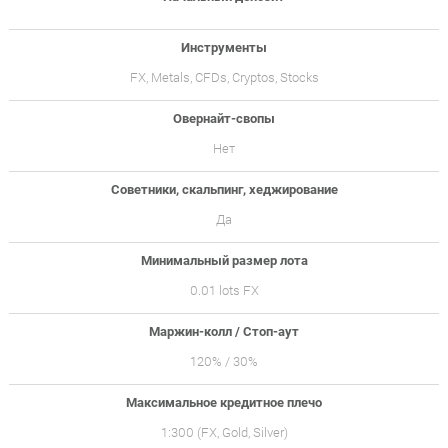
Инструменты
FX, Metals, CFDs, Cryptos, Stocks
Овернайт-свопы
Нет
Советники, скальпинг, хеджирование
Да
Минимальный размер лота
0.01 lots FX
Маржин-колл / Стоп-аут
120% / 30%
Максимальное кредитное плечо
1:300 (FX, Gold, Silver)