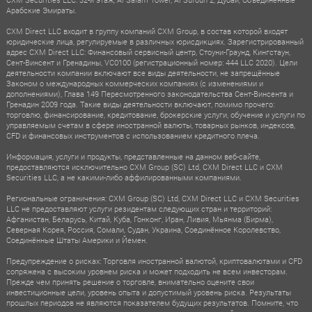
Арабские Эмираты.
CXM Direct LLC входит в группу компаний CXM Group, в состав которой входят
юридические лица, регулируемые в различных юрисдикциях. Зарегистрированный
адрес CXM Direct LLC: Финансовый сервисный центр, Стоуни-Граунд, Кингстаун,
Сент-Винсент и Гренадины, VC0100 (регистрационный номер: 444 LLC 2020). Цели
деятельности компании включают все виды деятельности, не запрещённые
Законом о международных коммерческих компаниях (с изменениями и
дополнениями), Глава 149 Пересмотренного законодательства Сент-Винсента и
Гренадин 2009 года. Такие виды деятельности включают, помимо прочего:
торговлю, финансирование, кредитование, брокерские услуги, обучение и услуги по
управляемым счетам в сфере иностранной валюты, товарных рынков, индексов,
CFD и финансовых инструментов с использованием кредитного плеча.
Информация, услуги и продукты, представленные на данном веб-сайте,
предоставляются исключительно CXM Group (SC) Ltd, CXM Direct LLC и CXM
Securities LLC, а не какими-либо аффилированными компаниями.
Региональные ограничения: CXM Group (SC) Ltd, CXM Direct LLC и CXM Securities
LLC не предоставляют услуги резидентам следующих стран и территорий:
Афганистан, Беларусь, Китай, Куба, Гонконг, Иран, Ливия, Мьянма (Бирма),
Северная Корея, Россия, Сомали, Судан, Украина, Соединённое Королевство,
Соединённые Штаты Америки и Йемен.
Предупреждение о рисках: Торговля иностранной валютой, криптовалютами и CFD
сопряжена с высоким уровнем риска и может подходить не всем инвесторам.
Прежде чем принять решение о торговле, внимательно оцените свои
инвестиционные цели, уровень опыта и допустимый уровень риска. Результаты
прошлых периодов не являются показателем будущих результатов. Помните, что