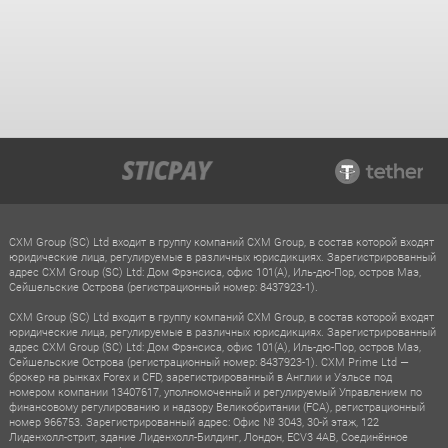
CXM Group (SC) Ltd входит в группу компаний CXM Group, в состав которой входят
юридические лица, регулируемые в различных юрисдикциях. Зарегистрированный
адрес CXM Group (SC) Ltd: Дом Фрэнсиса, офис 101(A), Иль-дю-Пор, остров Маэ,
Сейшельские Острова (регистрационный номер: 8437923-1).
CXM Group (SC) Ltd входит в группу компаний CXM Group, в состав которой входят
юридические лица, регулируемые в различных юрисдикциях. Зарегистрированный
адрес CXM Group (SC) Ltd: Дом Фрэнсиса, офис 101(A), Иль-дю-Пор, остров Маэ,
Сейшельские Острова (регистрационный номер: 8437923-1). CXM Prime Ltd —
брокер на рынках Forex и CFD, зарегистрированный в Англии и Уэльсе под
номером компании 13407617, уполномоченный и регулируемый Управлением по
финансовому регулированию и надзору Великобритании (FCA), регистрационный
номер 966753. Зарегистрированный адрес: Офис № 3043, 30-й этаж, 122
Лиденхолл-стрит, здание Лиденхолл-Билдинг, Лондон, ECV3 4AB, Соединённое