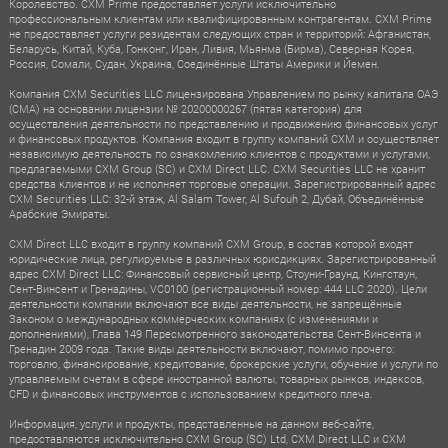
Королевство. CXM Prime предоставляет услуги исключительно
профессиональным клиентам или квалифицированным контрагентам. CXM Prime
не предоставляет услуги резидентам следующих стран и территорий: Афганистан,
Беларусь, Китай, Куба, Гонконг, Иран, Ливия, Мьянма (Бирма), Северная Корея,
Россия, Сомали, Судан, Украина, Соединённые Штаты Америки и Йемен.
Компания CXM Securities LLC лицензирована Управлением по рынку капитала ОАЭ
(CMA) на основании лицензии № 20200000267 (пятая категория) для
осуществления деятельности по представлению и продвижению финансовых услуг
и финансовых продуктов. Компания входит в группу компаний CXM и осуществляет
независимую деятельность по ознакомлению клиентов с продуктами и услугами,
предлагаемыми CXM Group (SC) и CXM Direct LLC. CXM Securities LLC не хранит
средства клиентов и не исполняет торговые операции. Зарегистрированный адрес
CXM Securities LLC: 32-й этаж, Al Salam Tower, Al Sufouh 2, Дубай, Объединённые
Арабские Эмираты.
CXM Direct LLC входит в группу компаний CXM Group, в состав которой входят
юридические лица, регулируемые в различных юрисдикциях. Зарегистрированный
адрес CXM Direct LLC: Финансовый сервисный центр, Стоуни-Граунд, Кингстаун,
Сент-Винсент и Гренадины, VC0100 (регистрационный номер: 444 LLC 2020). Цели
деятельности компании включают все виды деятельности, не запрещённые
Законом о международных коммерческих компаниях (с изменениями и
дополнениями), Глава 149 Пересмотренного законодательства Сент-Винсента и
Гренадин 2009 года. Такие виды деятельности включают, помимо прочего:
торговлю, финансирование, кредитование, брокерские услуги, обучение и услуги по
управляемым счетам в сфере иностранной валюты, товарных рынков, индексов,
CFD и финансовых инструментов с использованием кредитного плеча.
Информация, услуги и продукты, представленные на данном веб-сайте,
предоставляются исключительно CXM Group (SC) Ltd, CXM Direct LLC и CXM