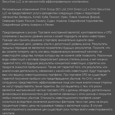
Securities LLC, а не какими-либо аффилированными компаниями.
Региональные ограничения: CXM Group (SC) Ltd, CXM Direct LLC и CXM Securities
LLC не предоставляют услуги резидентам следующих стран и территорий:
Афганистан, Беларусь, Китай, Куба, Гонконг, Иран, Ливия, Мьянма (Бирма),
Северная Корея, Россия, Сомали, Судан, Украина, Соединённое Королевство,
Соединённые Штаты Америки и Йемен.
Предупреждение о рисках: Торговля иностранной валютой, криптовалютами и CFD
сопряжена с высоким уровнем риска и может подходить не всем инвесторам.
Прежде чем принять решение о торговле, внимательно оцените свои
инвестиционные цели, уровень опыта и допустимый уровень риска. Результаты
прошлых периодов не являются показателем будущих результатов. Помните, что
вы можете потерять часть или весь первоначально вложенный капитал; не
инвестируйте средства, потерю которых вы не можете себе позволить. Различные
виды инвестиций и активов предполагают разную степень риска, и нет никаких
гарантий того, что будущие результаты конкретной инвестиции, стратегии или
продукта окажутся прибыльными. Также нет гарантий того, что результаты или
аналогичная деятельность, связанная с какой-либо инвестицией, будут подходить
вам или вашему инвестиционному портфелю. При торговле CFD не существует
гарантий получения прибыли или предотвращения убытков. Ни CXM, ни её
сотрудники, представители, аффилированные лица или иные аналогичные стороны
не могут предоставлять такие гарантии. Вы соглашаетесь с тем, что риски
являются неотъемлемой частью торговли CFD, и должны обладать достаточными
финансовыми возможностями для принятия связанных с этим рисков и покрытия
любых понесённых убытков. Стоимость инвестиционного портфеля может
снизиться вследствие изменения рыночных факторов, таких как цены на акции,
процентные ставки, цены на сырьевые товары и валютные курсы. В случае
неблагоприятного изменения цен существует риск потери всего инвестированного
капитала.