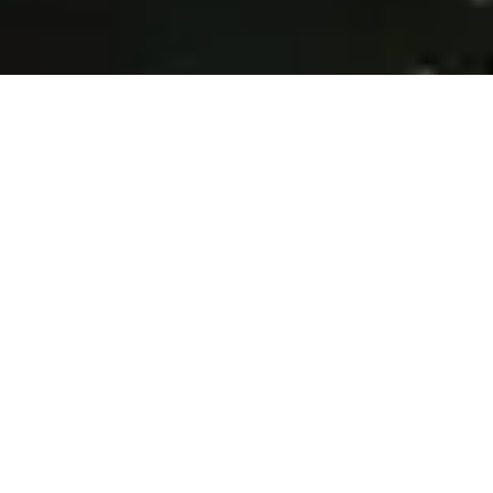
Торгуйте с глобально
регулируемым
брокером