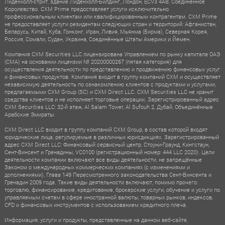
Лиденхолл-стрит, здание Лиденхолл-Билдинг, Лондон, ECV3 4AB, Соединённое
Королевство. CXM Prime предоставляет услуги исключительно
профессиональным клиентам или квалифицированным контрагентам. CXM Prime
не предоставляет услуги резидентам следующих стран и территорий: Афганистан,
Беларусь, Китай, Куба, Гонконг, Иран, Ливия, Мьянма (Бирма), Северная Корея,
Россия, Сомали, Судан, Украина, Соединённые Штаты Америки и Йемен.
Компания CXM Securities LLC лицензирована Управлением по рынку капитала ОАЭ
(CMA) на основании лицензии № 20200000267 (пятая категория) для
осуществления деятельности по представлению и продвижению финансовых услуг
и финансовых продуктов. Компания входит в группу компаний CXM и осуществляет
независимую деятельность по ознакомлению клиентов с продуктами и услугами,
предлагаемыми CXM Group (SC) и CXM Direct LLC. CXM Securities LLC не хранит
средства клиентов и не исполняет торговые операции. Зарегистрированный адрес
CXM Securities LLC: 32-й этаж, Al Salam Tower, Al Sufouh 2, Дубай, Объединённые
Арабские Эмираты.
CXM Direct LLC входит в группу компаний CXM Group, в состав которой входят
юридические лица, регулируемые в различных юрисдикциях. Зарегистрированный
адрес CXM Direct LLC: Финансовый сервисный центр, Стоуни-Граунд, Кингстаун,
Сент-Винсент и Гренадины, VC0100 (регистрационный номер: 444 LLC 2020). Цели
деятельности компании включают все виды деятельности, не запрещённые
Законом о международных коммерческих компаниях (с изменениями и
дополнениями), Глава 149 Пересмотренного законодательства Сент-Винсента и
Гренадин 2009 года. Такие виды деятельности включают, помимо прочего:
торговлю, финансирование, кредитование, брокерские услуги, обучение и услуги по
управляемым счетам в сфере иностранной валюты, товарных рынков, индексов,
CFD и финансовых инструментов с использованием кредитного плеча.
Информация, услуги и продукты, представленные на данном веб-сайте,