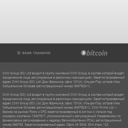
CXM Group (SC) Ltd входит в группу компаний CXM Group, в состав которой входят
юридические лица, регулируемые в различных юрисдикциях. Зарегистрированный
адрес CXM Group (SC) Ltd: Дом Фрэнсиса, офис 101(A), Иль-дю-Пор, остров Маэ,
Сейшельские Острова (регистрационный номер: 8437923-1).
CXM Group (SC) Ltd входит в группу компаний CXM Group, в состав которой входят
юридические лица, регулируемые в различных юрисдикциях. Зарегистрированный
адрес CXM Group (SC) Ltd: Дом Фрэнсиса, офис 101(A), Иль-дю-Пор, остров Маэ,
Сейшельские Острова (регистрационный номер: 8437923-1). CXM Prime Ltd —
брокер на рынках Forex и CFD, зарегистрированный в Англии и Уэльсе под
номером компании 13407617, уполномоченный и регулируемый Управлением по
финансовому регулированию и надзору Великобритании (FCA), регистрационный
номер 966753. Зарегистрированный адрес: Офис № 3043, 30-й этаж, 122