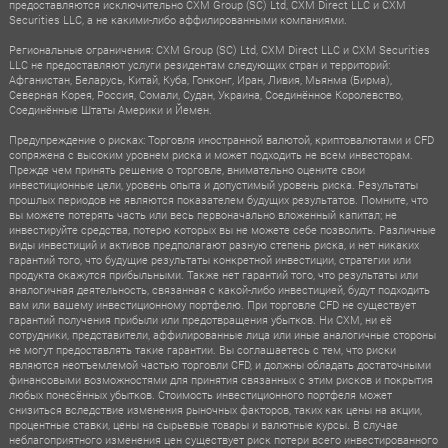
предоставляются исключительно CXM Group (SC) Ltd, CXM Direct LLC и CXM
Securities LLC, а не какими-либо аффилированными компаниями.
Региональные ограничения: CXM Group (SC) Ltd, CXM Direct LLC и CXM Securities
LLC не предоставляют услуги резидентам следующих стран и территорий:
Афганистан, Беларусь, Китай, Куба, Гонконг, Иран, Ливия, Мьянма (Бирма),
Северная Корея, Россия, Сомали, Судан, Украина, Соединённое Королевство,
Соединённые Штаты Америки и Йемен.
Предупреждение о рисках: Торговля иностранной валютой, криптовалютами и CFD
сопряжена с высоким уровнем риска и может подходить не всем инвесторам.
Прежде чем принять решение о торговле, внимательно оцените свои
инвестиционные цели, уровень опыта и допустимый уровень риска. Результаты
прошлых периодов не являются показателем будущих результатов. Помните, что
вы можете потерять часть или весь первоначально вложенный капитал; не
инвестируйте средства, потерю которых вы не можете себе позволить. Различные
виды инвестиций и активов предполагают разную степень риска, и нет никаких
гарантий того, что будущие результаты конкретной инвестиции, стратегии или
продукта окажутся прибыльными. Также нет гарантий того, что результаты или
аналогичная деятельность, связанная с какой-либо инвестицией, будут подходить
вам или вашему инвестиционному портфелю. При торговле CFD не существует
гарантий получения прибыли или предотвращения убытков. Ни CXM, ни её
сотрудники, представители, аффилированные лица или иные аналогичные стороны
не могут предоставлять такие гарантии. Вы соглашаетесь с тем, что риски
являются неотъемлемой частью торговли CFD, и должны обладать достаточными
финансовыми возможностями для принятия связанных с этим рисков и покрытия
любых понесённых убытков. Стоимость инвестиционного портфеля может
снизиться вследствие изменения рыночных факторов, таких как цены на акции,
процентные ставки, цены на сырьевые товары и валютные курсы. В случае
неблагоприятного изменения цен существует риск потери всего инвестированного