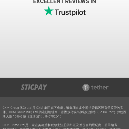
EXCELLENT REVIEWS IN
CXM Group (SC) Ltd 是 CXM 集团旗下成员，该集团在多个司法管辖区设有受监管的实
体。CXM Group (SC) Ltd 的注册地址为：塞舌尔马埃岛伊勒杜波特（Ile Du Port）弗朗西
斯大厦 101(A) 室（注册编号：8437923-1）
CXM Prime Ltd 是一家在英格兰和威尔士注册的外汇及差价合约经纪商，公司编号