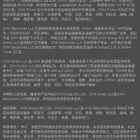
13407617，由英国金融行为监管局（FCA）授权并监管，注册编号 966753。注册地址：
英国伦敦 ECV3 4AB，利登霍尔大厦（Leadenhall Building），利登霍尔街 122 号 30 层
3043 室。CXM Prime 仅与专业客户或合格交易对手开展业务。CXM Prime 不向以下地
区的居民提供服务：阿富汗、白俄罗斯、中国、古巴、香港、伊朗、利比亚、缅甸（缅
甸）、朝鲜、俄罗斯、索马里、苏丹、乌克兰、美国和也门。
CXM Securities LLC 已获得阿联酋资本市场管理局（CMA）颁发的许可证（许可证编
号：20200000267，第五类别），获准从事金融服务及金融产品的介绍和推广业务。该公
司是 CXM 集团旗下公司之一，并独立运营，负责向客户介绍由 CXM Group (SC) 和 CXM
Direct LLC 提供的产品与服务。CXM Securities LLC 不持有客户资金，也不执行交易。
CXM Securities LLC 的注册地址为：阿拉伯联合酋长国迪拜 Al Sufouh 2 区 Al Salam
Tower 32 层。
CXM Direct LLC 是 CXM 集团旗下的成员，该集团在多个司法管辖区设有受监管的实
体。CXM Direct LLC 的注册地址为：圣文森特和格林纳丁斯金斯敦斯托尼格朗德金融服
务中心，邮编 VC0100（注册号 444 LLC 2020）。本公司的经营范围包括《2009年圣文
森特和格林纳丁斯修订法》第149章《国际商业公司（修订与合并）法》未禁止的所有活
动。这些活动包括但不限于：在外汇、大宗商品、指数、差价合约（CFDs）及杠杆金融
工具领域开展交易、融资、贷款、经纪、培训及管理账户服务。
本网站上的信息、服务和产品均由CXM Group (SC) Ltd、CXM Direct LLC及CXM
Securities LLC独家提供，而非由任何关联实体提供。
地区限制：CXM Group (SC) Ltd、CXM Direct LLC 及 CXM Securities LLC 不向以下地
区的居民提供服务：阿富汗、白俄罗斯、中国、古巴、香港、伊朗、利比亚、缅甸、朝
鲜、俄罗斯、索马里、苏丹、乌克兰、英国、美国和也门。
风险警告： 外汇、加密货币和差价合约交易具有较高风险，未必适合所有投资者。在决
定进行交易之前，请仔细考虑您的投资目标、经验水平和风险承受能力。过往业绩并不代
表未来表现。请注意，您可能会损失部分或全部初始投资；请勿投入您无法承受损失的资