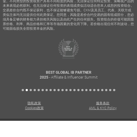
金。不同类型的投资或资产具有不同程度的风险，无法保证任何特定投资、策略或产品的
未来表现必然获利。也无法保证任何投资的表现或类似活动适合您本人或您的投资组合。
交易差价合约既不保证获利，也不保证能够避免亏损。CXM及其员工、代表、关联方或
类似主体均无法提供任何此类保证。您同意，风险是差价合约交易的固有组成部分，您必
须具备足够的财务能力承担相关风险以及由此产生的任何损失。投资组合的价值可能因股
票价格、利率、商品价格和汇率等市场因素的变化而下降。若价格出现任何不利波动，您
可能面临损失全部投资本金的风险。
BEST GLOBAL IB PARTNER
- Affiliate & Influencer Summit
2025
隐私政策
服务条款
Cookies政策
AML & KYC Policy
版权所有 Copyright © 2026