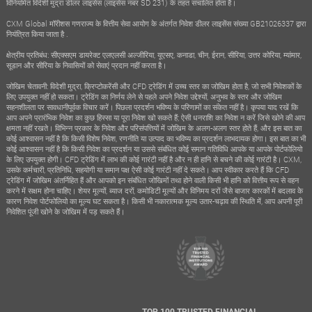
विनियमित विदेशी मुद्रा डीलर लाइसेंस (लाइसेंस नंबर SD 231) के तहत संचालित होता है।
CXM Global मॉरीशस गणराज्य के वित्तीय सेवा आयोग के अंतर्गत निवेश डीलर लाइसेंस संख्या GB21026337 द्वारा
नियंत्रित किया जाता है .
क्षेत्रीय प्रतिबंध: सीएक्सएम डायरेक्ट एलएलसी अल्जीरिया, यूएसए, कनाडा, चीन, ईरान, सीरिया, उत्तर कोरिया, म्यांमार,
सूडान और सीरिया के निवासियों को सेवाएं प्रदान नहीं करता है।
जोखिम चेतावनी: विदेशी मुद्रा, क्रिप्टोकरेंसी और CFD ट्रेडिंग में उच्च स्तर का जोखिम होता है, जो सभी निवेशकों के
लिए उपयुक्त नहीं हो सकता। ट्रेडिंग का निर्णय लेने से पहले अपने निवेश उद्देश्यों, अनुभव के स्तर और जोखिम
सहनशीलता पर सावधानीपूर्वक विचार करें। पिछला प्रदर्शन भविष्य के परिणामों का संकेत नहीं है। कृपया याद रखें कि
आप अपने प्रारंभिक निवेश का कुछ हिस्सा या पूरा निवेश खो सकते हैं; ऐसी धनराशि का निवेश न करें जिसे खोने की आप
क्षमता नहीं रखते। विभिन्न प्रकार के निवेश और परिसंपत्तियों में जोखिम के अलग-अलग स्तर होते हैं, और इस बात का
कोई आश्वासन नहीं है कि किसी विशेष निवेश, रणनीति या उत्पाद का भविष्य का प्रदर्शन लाभदायक होगा। इस बात का भी
कोई आश्वासन नहीं है कि किसी निवेश का प्रदर्शन या उससे संबंधित कोई समान गतिविधि आपके या आपके पोर्टफोलियो
के लिए उपयुक्त होगी। CFD ट्रेडिंग में लाभ की कोई गारंटी नहीं है और न ही हानि से बचने की कोई गारंटी है। CXM,
उसके कर्मचारी, प्रतिनिधि, सहयोगी या समान पक्ष ऐसी कोई गारंटी नहीं दे सकते। आप स्वीकार करते हैं कि CFD
ट्रेडिंग में जोखिम अंतर्निहित हैं और आपको इन संबंधित जोखिमों तथा होने वाली किसी भी हानि को वित्तीय रूप से वहन
करने में सक्षम होना चाहिए। शेयर मूल्यों, ब्याज दरों, कमोडिटी मूल्यों और विनिमय दरों जैसे बाजार कारकों में बदलाव के
कारण निवेश पोर्टफोलियो का मूल्य घट सकता है। किसी भी नकारात्मक मूल्य उतार-चढ़ाव की स्थिति में, आप अपनी पूरी
निवेशित पूंजी खोने के जोखिम में पड़ सकते हैं।
TOP 100 TRUSTED FINANCIAL