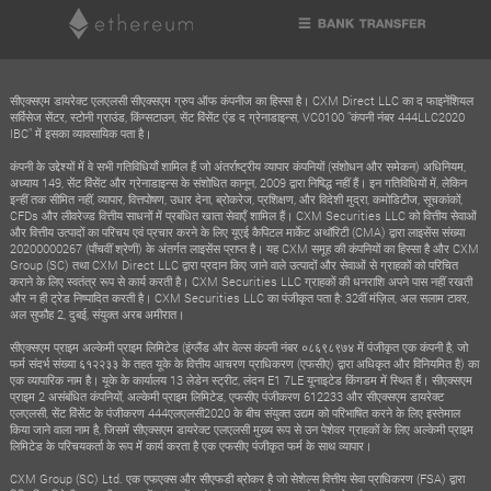
सीएक्सएम डायरेक्ट एलएलसी सीएक्सएम ग्रुप ऑफ कंपनीज का हिस्सा है। CXM Direct LLC का द फाइनेंशियल
सर्विसेज सेंटर, स्टोनी ग्राउंड, किंग्सटाउन, सेंट विंसेंट एंड द ग्रेनाडाइन्स, VC0100 "कंपनी नंबर 444LLC2020
IBC" में इसका व्यावसायिक पता है।
कंपनी के उद्देश्यों में वे सभी गतिविधियाँ शामिल हैं जो अंतर्राष्ट्रीय व्यापार कंपनियों (संशोधन और समेकन) अधिनियम,
अध्याय 149, सेंट विंसेंट और ग्रेनाडाइन्स के संशोधित कानून, 2009 द्वारा निषिद्ध नहीं हैं। इन गतिविधियों में, लेकिन
इन्हीं तक सीमित नहीं, व्यापार, वित्तपोषण, उधार देना, ब्रोकरेज, प्रशिक्षण, और विदेशी मुद्रा, कमोडिटीज, सूचकांकों,
CFDs और लीवरेज्ड वित्तीय साधनों में प्रबंधित खाता सेवाएँ शामिल हैं। CXM Securities LLC को वित्तीय सेवाओं
और वित्तीय उत्पादों का परिचय एवं प्रचार करने के लिए यूएई कैपिटल मार्केट अथॉरिटी (CMA) द्वारा लाइसेंस संख्या
20200000267 (पाँचवीं श्रेणी) के अंतर्गत लाइसेंस प्राप्त है। यह CXM समूह की कंपनियों का हिस्सा है और CXM
Group (SC) तथा CXM Direct LLC द्वारा प्रदान किए जाने वाले उत्पादों और सेवाओं से ग्राहकों को परिचित
कराने के लिए स्वतंत्र रूप से कार्य करती है। CXM Securities LLC ग्राहकों की धनराशि अपने पास नहीं रखती
और न ही ट्रेड निष्पादित करती है। CXM Securities LLC का पंजीकृत पता है: 32वीं मंज़िल, अल सलाम टावर,
अल सुफौह 2, दुबई, संयुक्त अरब अमीरात।
सीएक्सएम प्राइम अल्केमी प्राइम लिमिटेड (इंग्लैंड और वेल्स कंपनी नंबर ०८६९८९७४ में पंजीकृत एक कंपनी है, जो
फर्म संदर्भ संख्या ६१२२३३ के तहत यूके के वित्तीय आचरण प्राधिकरण (एफसीए) द्वारा अधिकृत और विनियमित है) का
एक व्यापारिक नाम है। यूके के कार्यालय 13 लेडेन स्ट्रीट, लंदन E1 7LE यूनाइटेड किंगडम में स्थित हैं। सीएक्सएम
प्राइम 2 असंबंधित कंपनियों, अल्केमी प्राइम लिमिटेड, एफसीए पंजीकरण 612233 और सीएक्सएम डायरेक्ट
एलएलसी, सेंट विंसेंट के पंजीकरण 444एलएलसी2020 के बीच संयुक्त उद्यम को परिभाषित करने के लिए इस्तेमाल
किया जाने वाला नाम है, जिसमें सीएक्सएम डायरेक्ट एलएलसी मुख्य रूप से उन पेशेवर ग्राहकों के लिए अल्केमी प्राइम
लिमिटेड के परिचयकर्ता के रूप में कार्य करता है एक एफसीए पंजीकृत फर्म के साथ व्यापार।
CXM Group (SC) Ltd. एक एफएक्स और सीएफडी ब्रोकर है जो सेशेल्स वित्तीय सेवा प्राधिकरण (FSA) द्वारा