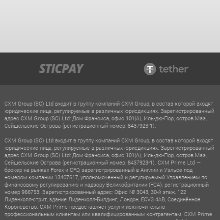
CXM Group (SC) Ltd входит в группу компаний CXM Group, в состав которой входят
юридические лица, регулируемые в различных юрисдикциях. Зарегистрированный
адрес CXM Group (SC) Ltd: Дом Фрэнсиса, офис 101(A), Иль-дю-Пор, остров Маэ,
Сейшельские Острова (регистрационный номер: 8437923-1).
CXM Group (SC) Ltd входит в группу компаний CXM Group, в состав которой входят
юридические лица, регулируемые в различных юрисдикциях. Зарегистрированный
адрес CXM Group (SC) Ltd: Дом Фрэнсиса, офис 101(A), Иль-дю-Пор, остров Маэ,
Сейшельские Острова (регистрационный номер: 8437923-1). CXM Prime Ltd —
брокер на рынках Forex и CFD, зарегистрированный в Англии и Уэльсе под
номером компании 13407617, уполномоченный и регулируемый Управлением по
финансовому регулированию и надзору Великобритании (FCA), регистрационный
номер 966753. Зарегистрированный адрес: Офис № 3043, 30-й этаж, 122
Лиденхолл-стрит, здание Лиденхолл-Билдинг, Лондон, ECV3 4AB, Соединённое
Королевство. CXM Prime предоставляет услуги исключительно
профессиональным клиентам или квалифицированным контрагентам. CXM Prime