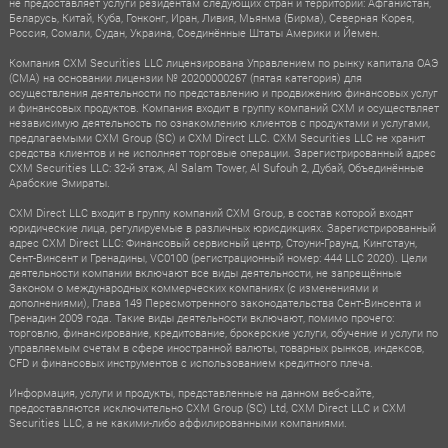
не предоставляет услуги резидентам следующих стран и территорий: Афганистан,
Беларусь, Китай, Куба, Гонконг, Иран, Ливия, Мьянма (Бирма), Северная Корея,
Россия, Сомали, Судан, Украина, Соединённые Штаты Америки и Йемен.
Компания CXM Securities LLC лицензирована Управлением по рынку капитала ОАЭ
(CMA) на основании лицензии № 20200000267 (пятая категория) для
осуществления деятельности по представлению и продвижению финансовых услуг
и финансовых продуктов. Компания входит в группу компаний CXM и осуществляет
независимую деятельность по ознакомлению клиентов с продуктами и услугами,
предлагаемыми CXM Group (SC) и CXM Direct LLC. CXM Securities LLC не хранит
средства клиентов и не исполняет торговые операции. Зарегистрированный адрес
CXM Securities LLC: 32-й этаж, Al Salam Tower, Al Sufouh 2, Дубай, Объединённые
Арабские Эмираты.
CXM Direct LLC входит в группу компаний CXM Group, в состав которой входят
юридические лица, регулируемые в различных юрисдикциях. Зарегистрированный
адрес CXM Direct LLC: Финансовый сервисный центр, Стоуни-Граунд, Кингстаун,
Сент-Винсент и Гренадины, VC0100 (регистрационный номер: 444 LLC 2020). Цели
деятельности компании включают все виды деятельности, не запрещённые
Законом о международных коммерческих компаниях (с изменениями и
дополнениями), Глава 149 Пересмотренного законодательства Сент-Винсента и
Гренадин 2009 года. Такие виды деятельности включают, помимо прочего:
торговлю, финансирование, кредитование, брокерские услуги, обучение и услуги по
управляемым счетам в сфере иностранной валюты, товарных рынков, индексов,
CFD и финансовых инструментов с использованием кредитного плеча.
Информация, услуги и продукты, представленные на данном веб-сайте,
предоставляются исключительно CXM Group (SC) Ltd, CXM Direct LLC и CXM
Securities LLC, а не какими-либо аффилированными компаниями.