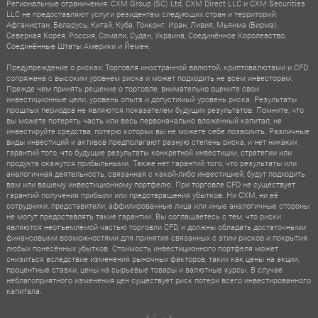
Региональные ограничения: CXM Group (SC) Ltd, CXM Direct LLC и CXM Securities
LLC не предоставляют услуги резидентам следующих стран и территорий:
Афганистан, Беларусь, Китай, Куба, Гонконг, Иран, Ливия, Мьянма (Бирма),
Северная Корея, Россия, Сомали, Судан, Украина, Соединённое Королевство,
Соединённые Штаты Америки и Йемен.
Предупреждение о рисках: Торговля иностранной валютой, криптовалютами и CFD
сопряжена с высоким уровнем риска и может подходить не всем инвесторам.
Прежде чем принять решение о торговле, внимательно оцените свои
инвестиционные цели, уровень опыта и допустимый уровень риска. Результаты
прошлых периодов не являются показателем будущих результатов. Помните, что
вы можете потерять часть или весь первоначально вложенный капитал; не
инвестируйте средства, потерю которых вы не можете себе позволить. Различные
виды инвестиций и активов предполагают разную степень риска, и нет никаких
гарантий того, что будущие результаты конкретной инвестиции, стратегии или
продукта окажутся прибыльными. Также нет гарантий того, что результаты или
аналогичная деятельность, связанная с какой-либо инвестицией, будут подходить
вам или вашему инвестиционному портфелю. При торговле CFD не существует
гарантий получения прибыли или предотвращения убытков. Ни CXM, ни её
сотрудники, представители, аффилированные лица или иные аналогичные стороны
не могут предоставлять такие гарантии. Вы соглашаетесь с тем, что риски
являются неотъемлемой частью торговли CFD, и должны обладать достаточными
финансовыми возможностями для принятия связанных с этим рисков и покрытия
любых понесённых убытков. Стоимость инвестиционного портфеля может
снизиться вследствие изменения рыночных факторов, таких как цены на акции,
процентные ставки, цены на сырьевые товары и валютные курсы. В случае
неблагоприятного изменения цен существует риск потери всего инвестированного
капитала.