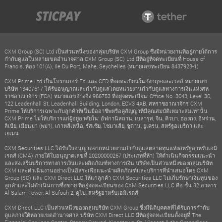
CXM Group (SC) Ltd เป็นส่วนหนึ่งของกลุ่มบริษัท CXM Group ซึ่งมีหน่วยงานที่อยู่ภายใต้การ
กำกับดูแลในหลายเขตอำนาจศาล CXM Group (SC) Ltd มีที่อยู่ที่จดทะเบียนที่ House of
Francis, ห้อง 101(A), Ile Du Port, Mahe, Seychelles (หมายเลขทะเบียน 8437923-1)
CXM Prime Ltd เป็นโบรกเกอร์ FX และ CFD ที่จดทะเบียนในอังกฤษและเวลส์ หมายเลข
บริษัท 13407617 ได้รับอนุญาตและกำกับดูแลโดยหน่วยงานกำกับดูแลทางการเงินแห่งสห
ราชอาณาจักร (FCA) หมายเลขอ้างอิง 966753 ที่อยู่จดทะเบียน: Office No. 3043, Level 30,
122 Leadenhall St, Leadenhall Building, London, ECV3 4AB, สหราชอาณาจักร CXM
Prime ให้บริการเฉพาะกับลูกค้าที่เป็นมืออาชีพหรือคู่สัญญาที่มีคุณสมบัติเหมาะสมเท่านั้น
CXM Prime ไม่ให้บริการแก่ผู้อยู่อาศัยใน: อัฟกานิสถาน, เบลารุส, จีน, คิวบา, ฮ่องกง, อิหร่าน,
ลิเบีย, เมียนมา (พม่า), เกาหลีเหนือ, รัสเซีย, โซมาเลีย, ซูดาน, ยูเครน, สหรัฐอเมริกา และ
เยเมน
CXM Securities LLC ได้รับใบอนุญาตจากหน่วยงานกำกับดูแลตลาดทุนแห่งสหรัฐอาหรับเอมิ
เรตส์ (CMA) ภายใต้ใบอนุญาตเลขที่ 20200000267 (ประเภทที่ห้า) ให้ดำเนินกิจกรรมแนะนำ
และส่งเสริมบริการทางการเงินและผลิตภัณฑ์ทางการเงิน บริษัทเป็นส่วนหนึ่งของกลุ่มบริษัท
CXM และดำเนินงานอย่างเป็นอิสระเพื่อแนะนำผลิตภัณฑ์และบริการที่นำเสนอโดย CXM
Group (SC) และ CXM Direct LLC ให้แก่ลูกค้า CXM Securities LLC ไม่เก็บรักษาเงินทุนของ
ลูกค้าและไม่ดำเนินการซื้อขาย ที่อยู่จดทะเบียนของ CXM Securities LLC คือ ชั้น 32 อาคาร
Al Salam Tower, Al Sufouh 2, ดูไบ, สหรัฐอาหรับเอมิเรตส์
CXM Direct LLC เป็นส่วนหนึ่งของกลุ่มบริษัท CXM Group ซึ่งมีนิติบุคคลที่ได้รับการกำกับ
ดูแลภายใต้หลายเขตอำนาจศาล บริษัท CXM Direct LLC มีที่อยู่จดทะเบียนตั้งอยู่ที่ The