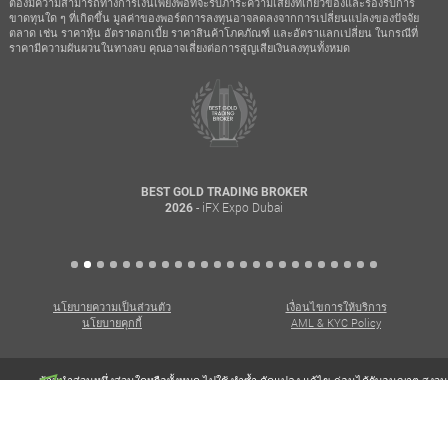
ต้องมีความสามารถทางการเงินเพียงพอที่จะรับภาระความเสี่ยงที่เกี่ยวข้องและรองรับการ
ขาดทุนใด ๆ ที่เกิดขึ้น มูลค่าของพอร์ตการลงทุนอาจลดลงจากการเปลี่ยนแปลงของปัจจัย
ตลาด เช่น ราคาหุ้น อัตราดอกเบี้ย ราคาสินค้าโภคภัณฑ์ และอัตราแลกเปลี่ยน ในกรณีที่
ราคามีความผันผวนในทางลบ คุณอาจเสี่ยงต่อการสูญเสียเงินลงทุนทั้งหมด
BEST GOLD TRADING BROKER
- iFX Expo Dubai
2026
นโยบายความเป็นส่วนตัว
เงื่อนไขการให้บริการ
นโยบายคุกกี้
AML & KYC Policy
ห้ามนำส่วนหนึ่งส่วนใดหรือทั้งหมด ไปใช้ ทำซ้ำ ดัดแปลง แก้ไข ก่อนได้รับอนุญาต สงวน
ลิขสิทธิ์© 2026