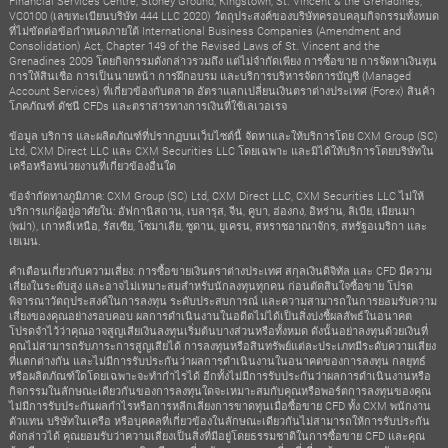
Financial Services Centre, Stoney Ground, Kingstown, St. Vincent & the Grenadines,
VC0100 (เลขทะเบียนบริษัท 444 LLC 2020) วัตถุประสงค์ของบริษัทครอบคลุมกิจกรรมทั้งหมด
ที่ไม่ขัดต่อข้อกำหนดภายใต้ International Business Companies (Amendment and
Consolidation) Act, Chapter 149 of the Revised Laws of St. Vincent and the
Grenadines 2009 โดยกิจกรรมดังกล่าวรวมถึง แต่ไม่จำกัดเพียง การซื้อขาย การจัดหาเงินทุน
การให้สินเชื่อ การเป็นนายหน้า การฝึกอบรม และบริการบริหารจัดการบัญชี (Managed
Account Services) ที่เกี่ยวข้องกับตลาด อัตราแลกเปลี่ยนเงินตราต่างประเทศ (Forex) สินค้า
โภคภัณฑ์ ดัชนี CFDs และตราสารทางการเงินที่ใช้เลเวอเรจ
ข้อมูล บริการ และผลิตภัณฑ์ที่ปรากฏบนเว็บไซต์นี้ จัดหาและให้บริการโดย CXM Group (SC)
Ltd, CXM Direct LLC และ CXM Securities LLC โดยเฉพาะ และมิได้ให้บริการโดยบริษัทใน
เครือหรือหน่วยงานที่เกี่ยวข้องอื่นใด
ข้อจำกัดทางภูมิภาค: CXM Group (SC) Ltd, CXM Direct LLC, CXM Securities LLC ไม่ให้
บริการแก่ผู้อยู่อาศัยใน: อัฟกานิสถาน, เบลารุส, จีน, คูบา, ฮ่องกง, อิหร่าน, ลิเบีย, เมียนมา
(พม่า), เกาหลีเหนือ, รัสเซีย, โซมาเลีย, ซูดาน, ยูเครน, สหราชอาณาจักร, สหรัฐอเมริกา และ
เยเมน.
คำเตือนเกี่ยวกับความเสี่ยง: การซื้อขายเงินตราต่างประเทศ สกุลเงินดิจิทัล และ CFD มีความ
เสี่ยงในระดับสูง และอาจไม่เหมาะสมสำหรับนักลงทุนทุกคน ก่อนตัดสินใจซื้อขาย โปรด
พิจารณาวัตถุประสงค์ในการลงทุน ระดับประสบการณ์ และความสามารถในการยอมรับความ
เสี่ยงของคุณอย่างรอบคอบ ผลการดำเนินงานในอดีตไม่ได้เป็นสิ่งบ่งชี้ผลลัพธ์ในอนาคต
โปรดจำไว้ว่าคุณอาจสูญเสียเงินลงทุนเริ่มต้นบางส่วนหรือทั้งหมด ดังนั้นอย่าลงทุนด้วยเงินที่
คุณไม่สามารถรับภาระการสูญเสียได้ การลงทุนหรือสินทรัพย์แต่ละประเภทมีระดับความเสี่ยง
ที่แตกต่างกัน และไม่มีการรับประกันว่าผลการดำเนินงานในอนาคตของการลงทุน กลยุทธ์
หรือผลิตภัณฑ์ใดโดยเฉพาะจะทำกำไรได้ อีกทั้งไม่มีการรับประกันว่าผลการดำเนินงานหรือ
กิจกรรมในลักษณะเดียวกันของการลงทุนใดจะเหมาะสมกับคุณหรือพอร์ตการลงทุนของคุณ
ไม่มีการรับประกันผลกำไรหรือการหลีกเลี่ยงการขาดทุนเมื่อซื้อขาย CFD ทั้ง CXM พนักงาน
ตัวแทน บริษัทในเครือ หรือบุคคลที่เกี่ยวข้องในลักษณะเดียวกันไม่สามารถให้การรับประกัน
ดังกล่าวได้ คุณยอมรับว่าความเสี่ยงเป็นสิ่งที่มีอยู่โดยธรรมชาติในการซื้อขาย CFD และคุณ