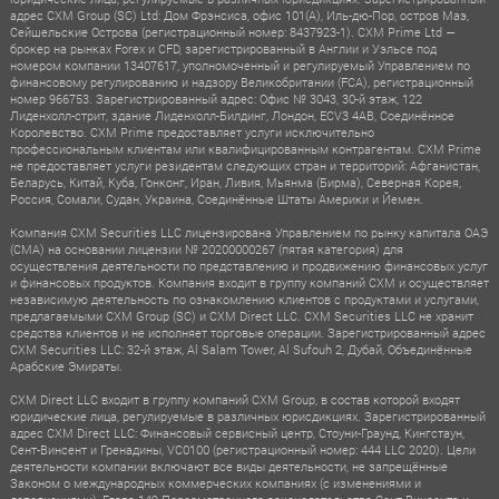
адрес CXM Group (SC) Ltd: Дом Фрэнсиса, офис 101(A), Иль-дю-Пор, остров Маэ,
Сейшельские Острова (регистрационный номер: 8437923-1). CXM Prime Ltd —
брокер на рынках Forex и CFD, зарегистрированный в Англии и Уэльсе под
номером компании 13407617, уполномоченный и регулируемый Управлением по
финансовому регулированию и надзору Великобритании (FCA), регистрационный
номер 966753. Зарегистрированный адрес: Офис № 3043, 30-й этаж, 122
Лиденхолл-стрит, здание Лиденхолл-Билдинг, Лондон, ECV3 4AB, Соединённое
Королевство. CXM Prime предоставляет услуги исключительно
профессиональным клиентам или квалифицированным контрагентам. CXM Prime
не предоставляет услуги резидентам следующих стран и территорий: Афганистан,
Беларусь, Китай, Куба, Гонконг, Иран, Ливия, Мьянма (Бирма), Северная Корея,
Россия, Сомали, Судан, Украина, Соединённые Штаты Америки и Йемен.
Компания CXM Securities LLC лицензирована Управлением по рынку капитала ОАЭ
(CMA) на основании лицензии № 20200000267 (пятая категория) для
осуществления деятельности по представлению и продвижению финансовых услуг
и финансовых продуктов. Компания входит в группу компаний CXM и осуществляет
независимую деятельность по ознакомлению клиентов с продуктами и услугами,
предлагаемыми CXM Group (SC) и CXM Direct LLC. CXM Securities LLC не хранит
средства клиентов и не исполняет торговые операции. Зарегистрированный адрес
CXM Securities LLC: 32-й этаж, Al Salam Tower, Al Sufouh 2, Дубай, Объединённые
Арабские Эмираты.
CXM Direct LLC входит в группу компаний CXM Group, в состав которой входят
юридические лица, регулируемые в различных юрисдикциях. Зарегистрированный
адрес CXM Direct LLC: Финансовый сервисный центр, Стоуни-Граунд, Кингстаун,
Сент-Винсент и Гренадины, VC0100 (регистрационный номер: 444 LLC 2020). Цели
деятельности компании включают все виды деятельности, не запрещённые
Законом о международных коммерческих компаниях (с изменениями и