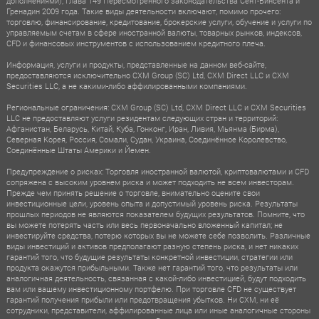
дополнениями), Глава 149 Пересмотренного законодательства Сент-Винсента и
Гренадин 2009 года. Такие виды деятельности включают, помимо прочего:
торговлю, финансирование, кредитование, брокерские услуги, обучение и услуги по
управляемым счетам в сфере иностранной валюты, товарных рынков, индексов,
CFD и финансовых инструментов с использованием кредитного плеча.
Информация, услуги и продукты, представленные на данном веб-сайте,
предоставляются исключительно CXM Group (SC) Ltd, CXM Direct LLC и CXM
Securities LLC, а не какими-либо аффилированными компаниями.
Региональные ограничения: CXM Group (SC) Ltd, CXM Direct LLC и CXM Securities
LLC не предоставляют услуги резидентам следующих стран и территорий:
Афганистан, Беларусь, Китай, Куба, Гонконг, Иран, Ливия, Мьянма (Бирма),
Северная Корея, Россия, Сомали, Судан, Украина, Соединённое Королевство,
Соединённые Штаты Америки и Йемен.
Предупреждение о рисках: Торговля иностранной валютой, криптовалютами и CFD
сопряжена с высоким уровнем риска и может подходить не всем инвесторам.
Прежде чем принять решение о торговле, внимательно оцените свои
инвестиционные цели, уровень опыта и допустимый уровень риска. Результаты
прошлых периодов не являются показателем будущих результатов. Помните, что
вы можете потерять часть или весь первоначально вложенный капитал; не
инвестируйте средства, потерю которых вы не можете себе позволить. Различные
виды инвестиций и активов предполагают разную степень риска, и нет никаких
гарантий того, что будущие результаты конкретной инвестиции, стратегии или
продукта окажутся прибыльными. Также нет гарантий того, что результаты или
аналогичная деятельность, связанная с какой-либо инвестицией, будут подходить
вам или вашему инвестиционному портфелю. При торговле CFD не существует
гарантий получения прибыли или предотвращения убытков. Ни CXM, ни её
сотрудники, представители, аффилированные лица или иные аналогичные стороны