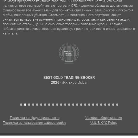
не могут предоставлять такие гарантии. Вы соглашаетесь с тем, что риски
являются неотъемлемой частью торговли CFD, и должны обладать достаточными
финансовыми возможностями для принятия связанных с этим рисков и покрытия
любых понесённых убытков. Стоимость инвестиционного портфеля может
снизиться вследствие изменения рыночных факторов, таких как цены на акции,
процентные ставки, цены на сырьевые товары и валютные курсы. В случае
неблагоприятного изменения цен существует риск потери всего инвестированного
капитала.
BEST GOLD TRADING BROKER
- iFX Expo Dubai
2026
Политика конфиденциальности
Условия обслуживания
Политика использования файлов cookie
AML & KYC Policy