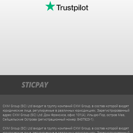
CXM Group (SC) Ltd входит в группу компаний CXM Group, в состав которой входят
юридические лица, регулируемые в различных юрисдикциях. Зарегистрированный
адрес CXM Group (SC) Ltd: Дом Фрэнсиса, офис 101(A), Иль-дю-Пор, остров Маэ,
Сейшельские Острова (регистрационный номер: 8437923-1).
CXM Group (SC) Ltd входит в группу компаний CXM Group, в состав которой входят
юридические лица, регулируемые в различных юрисдикциях. Зарегистрированный