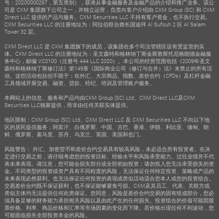
号：20200000267，第五类别），获准从事金融服务及金融产品的介绍和推广业务。该公
司是 CXM 集团旗下公司之一，并独立运营，负责向客户介绍由 CXM Group (SC) 和 CXM
Direct LLC 提供的产品与服务。CXM Securities LLC 不持有客户资金，也不执行交易。
CXM Securities LLC 的注册地址为：阿拉伯联合酋长国迪拜 Al Sufouh 2 区 Al Salam
Tower 32 层。
CXM Direct LLC 是 CXM 集团旗下的成员，该集团在多个司法管辖区设有受监管的实
体。CXM Direct LLC 的注册地址为：圣文森特和格林纳丁斯金斯敦斯托尼格朗德金融服
务中心，邮编 VC0100（注册号 444 LLC 2020）。本公司的经营范围包括《2009年圣文
森特和格林纳丁斯修订法》第149章《国际商业公司（修订与合并）法》未禁止的所有活
动。这些活动包括但不限于：在外汇、大宗商品、指数、差价合约（CFDs）及杠杆金融
工具领域开展交易、融资、贷款、经纪、培训及管理账户服务。
本网站上的信息、服务和产品均由CXM Group (SC) Ltd、CXM Direct LLC及CXM
Securities LLC独家提供，而非由任何关联实体提供。
地区限制：CXM Group (SC) Ltd、CXM Direct LLC 及 CXM Securities LLC 不向以下地
区的居民提供服务：阿富汗、白俄罗斯、中国、古巴、香港、伊朗、利比亚、缅甸、朝
鲜、俄罗斯、索马里、苏丹、乌克兰、英国、美国和也门。
风险警告： 外汇、加密货币和差价合约交易具有较高风险，未必适合所有投资者。在决
定进行交易之前，请仔细考虑您的投资目标、经验水平和风险承受能力。过往业绩并不代
表未来表现。请注意，您可能会损失部分或全部初始投资；请勿投入您无法承受损失的资
金。不同类型的投资或资产具有不同程度的风险，无法保证任何特定投资、策略或产品的
未来表现必然获利。也无法保证任何投资的表现或类似活动适合您本人或您的投资组合。
交易差价合约既不保证获利，也不保证能够避免亏损。CXM及其员工、代表、关联方或
类似主体均无法提供任何此类保证。您同意，风险是差价合约交易的固有组成部分，您必
须具备足够的财务能力承担相关风险以及由此产生的任何损失。投资组合的价值可能因股
票价格、利率、商品价格和汇率等市场因素的变化而下降。若价格出现任何不利波动，您
可能面临损失全部投资本金的风险。