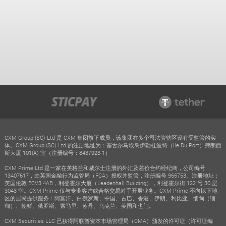
CXM Group (SC) Ltd 是 CXM 集团旗下成员，该集团在多个司法管辖区设有受监管的实
体。CXM Group (SC) Ltd 的注册地址为：塞舌尔马埃岛伊勒杜波特（Ile Du Port）弗朗西
斯大厦 101(A) 室（注册编号：8437923-1）
CXM Prime Ltd 是一家在英格兰和威尔士注册的外汇及差价合约经纪商，公司编号
13407617，由英国金融行为监管局（FCA）授权并监管，注册编号 966753。注册地址：
英国伦敦 ECV3 4AB，利登霍尔大厦（Leadenhall Building），利登霍尔街 122 号 30 层
3043 室。CXM Prime 仅与专业客户或合格交易对手开展业务。CXM Prime 不向以下地
区的居民提供服务：阿富汗、白俄罗斯、中国、古巴、香港、伊朗、利比亚、缅甸（缅
甸）、朝鲜、俄罗斯、索马里、苏丹、乌克兰、美国和也门。
CXM Securities LLC 已获得阿联酋资本市场管理局（CMA）颁发的许可证（许可证编