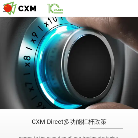
CXM Direct多功能杠杆政策
comes to the execution of your trading strategies.