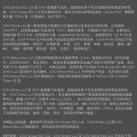
CXM Group (SC) Ltd 是 CXM 集团旗下成员，该集团在多个司法管辖区设有受监管的实
体。CXM Group (SC) Ltd 的注册地址为：塞舌尔马埃岛伊勒杜波特（Ile Du Port）弗朗西
斯大厦 101(A) 室（注册编号：8437923-1）
CXM Prime Ltd 是一家在英格兰和威尔士注册的外汇及差价合约经纪商，公司编号
13407617，由英国金融行为监管局（FCA）授权并监管，注册编号 966753。注册地址：
英国伦敦 ECV3 4AB，利登霍尔大厦（Leadenhall Building），利登霍尔街 122 号 30 层
3043 室。CXM Prime 仅与专业客户或合格交易对手开展业务。CXM Prime 不向以下地
区的居民提供服务：阿富汗、白俄罗斯、中国、古巴、香港、伊朗、利比亚、缅甸（缅
甸）、朝鲜、俄罗斯、索马里、苏丹、乌克兰、美国和也门。
CXM Securities LLC 已获得阿联酋资本市场管理局（CMA）颁发的许可证（许可证编
号：20200000267，第五类别），获准从事金融服务及金融产品的介绍和推广业务。该公
司是 CXM 集团旗下公司之一，并独立运营，负责向客户介绍由 CXM Group (SC) 和 CXM
Direct LLC 提供的产品与服务。CXM Securities LLC 不持有客户资金，也不执行交易。
CXM Securities LLC 的注册地址为：阿拉伯联合酋长国迪拜 Al Sufouh 2 区 Al Salam
Tower 32 层。
CXM Direct LLC 是 CXM 集团旗下的成员，该集团在多个司法管辖区设有受监管的实
体。CXM Direct LLC 的注册地址为：圣文森特和格林纳丁斯金斯敦斯托尼格朗德金融服
务中心，邮编 VC0100（注册号 444 LLC 2020）。本公司的经营范围包括《2009年圣文
森特和格林纳丁斯修订法》第149章《国际商业公司（修订与合并）法》未禁止的所有活
动。这些活动包括但不限于：在外汇、大宗商品、指数、差价合约（CFDs）及杠杆金融
工具领域开展交易、融资、贷款、经纪、培训及管理账户服务。
本网站上的信息、服务和产品均由CXM Group (SC) Ltd、CXM Direct LLC及CXM
Securities LLC独家提供，而非由任何关联实体提供。
地区限制：CXM Group (SC) Ltd、CXM Direct LLC 及 CXM Securities LLC 不向以下地