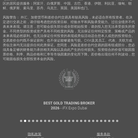
区的居民提供服务：阿富汗、白俄罗斯、中国、古巴、香港、伊朗、利比亚、缅甸、朝
鲜、俄罗斯、索马里、苏丹、乌克兰、英国、美国和也门。
风险警告： 外汇、加密货币和差价合约交易具有较高风险，未必适合所有投资者。在决
定进行交易之前，请仔细考虑您的投资目标、经验水平和风险承受能力。过往业绩并不代
表未来表现。请注意，您可能会损失部分或全部初始投资；请勿投入您无法承受损失的资
金。不同类型的投资或资产具有不同程度的风险，无法保证任何特定投资、策略或产品的
未来表现必然获利。也无法保证任何投资的表现或类似活动适合您本人或您的投资组合。
交易差价合约既不保证获利，也不保证能够避免亏损。CXM及其员工、代表、关联方或
类似主体均无法提供任何此类保证。您同意，风险是差价合约交易的固有组成部分，您必
须具备足够的财务能力承担相关风险以及由此产生的任何损失。投资组合的价值可能因股
票价格、利率、商品价格和汇率等市场因素的变化而下降。若价格出现任何不利波动，您
可能面临损失全部投资本金的风险。
BEST GOLD TRADING BROKER
- iFX Expo Dubai
2026
隐私政策
服务条款