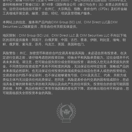
森特和格林纳丁斯修订法》第149章《国际商业公司（修订与合并）法》未禁止的所有活
动。这些活动包括但不限于：在外汇、大宗商品、指数、差价合约（CFDs）及杠杆金融
工具领域开展交易、融资、贷款、经纪、培训及管理账户服务。
本网站上的信息、服务和产品均由CXM Group (SC) Ltd、CXM Direct LLC及CXM
Securities LLC独家提供，而非由任何关联实体提供。
地区限制：CXM Group (SC) Ltd、CXM Direct LLC 及 CXM Securities LLC 不向以下地
区的居民提供服务：阿富汗、白俄罗斯、中国、古巴、香港、伊朗、利比亚、缅甸、朝
鲜、俄罗斯、索马里、苏丹、乌克兰、英国、美国和也门。
风险警告： 外汇、加密货币和差价合约交易具有较高风险，未必适合所有投资者。在决
定进行交易之前，请仔细考虑您的投资目标、经验水平和风险承受能力。过往业绩并不代
表未来表现。请注意，您可能会损失部分或全部初始投资；请勿投入您无法承受损失的资
金。不同类型的投资或资产具有不同程度的风险，无法保证任何特定投资、策略或产品的
未来表现必然获利。也无法保证任何投资的表现或类似活动适合您本人或您的投资组合。
交易差价合约既不保证获利，也不保证能够避免亏损。CXM及其员工、代表、关联方或
类似主体均无法提供任何此类保证。您同意，风险是差价合约交易的固有组成部分，您必
须具备足够的财务能力承担相关风险以及由此产生的任何损失。投资组合的价值可能因股
票价格、利率、商品价格和汇率等市场因素的变化而下降。若价格出现任何不利波动，您
可能面临损失全部投资本金的风险。