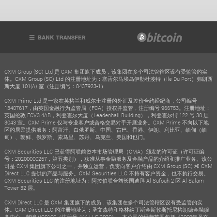
CXM Group (SC) Ltd 是 CXM 集团旗下成员，该集团在多个司法管辖区设有受监管的实
体。CXM Group (SC) Ltd 的注册地址为：塞舌尔马埃岛伊勒杜波特（Ile Du Port）弗朗西
斯大厦 101(A) 室（注册编号：8437923-1）
CXM Prime Ltd 是一家在英格兰和威尔士注册的外汇及差价合约经纪商，公司编号
13407617，由英国金融行为监管局（FCA）授权并监管，注册编号 966753。注册地址：
英国伦敦 ECV3 4AB，利登霍尔大厦（Leadenhall Building），利登霍尔街 122 号 30 层
3043 室。CXM Prime 仅与专业客户或合格交易对手开展业务。CXM Prime 不向以下地
区的居民提供服务：阿富汗、白俄罗斯、中国、古巴、香港、伊朗、利比亚、缅甸（缅
甸）、朝鲜、俄罗斯、索马里、苏丹、乌克兰、美国和也门。
CXM Securities LLC 已获得阿联酋资本市场管理局（CMA）颁发的许可证（许可证编
号：20200000267，第五类别），获准从事金融服务及金融产品的介绍和推广业务。该公
司是 CXM 集团旗下公司之一，并独立运营，负责向客户介绍由 CXM Group (SC) 和 CXM
Direct LLC 提供的产品与服务。CXM Securities LLC 不持有客户资金，也不执行交易。
CXM Securities LLC 的注册地址为：阿拉伯联合酋长国迪拜 Al Sufouh 2 区 Al Salam
Tower 32 层。
CXM Direct LLC 是 CXM 集团旗下的成员，该集团在多个司法管辖区设有受监管的实
体。CXM Direct LLC 的注册地址为：圣文森特和格林纳丁斯金斯敦斯托尼格朗德金融服
务中心，邮编 VC0100（注册号 444 LLC 2020）。本公司的经营范围包括《2009年圣文