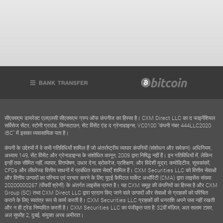
सीएक्सएम डायरेक्ट एलएलसी सीएक्सएम ग्रुप ऑफ कंपनीज का हिस्सा है। CXM Direct LLC का द फाइनेंशियल
सर्विसेज सेंटर, स्टोनी ग्राउंड, किंग्सटाउन, सेंट विंसेंट एंड द ग्रेनाडाइन्स, VC0100 "कंपनी नंबर 444LLC2020
IBC" में इसका व्यावसायिक पता है।
कंपनी के उद्देश्यों में वे सभी गतिविधियाँ शामिल हैं जो अंतर्राष्ट्रीय व्यापार कंपनियों (संशोधन और समेकन) अधिनियम,
अध्याय 149, सेंट विंसेंट और ग्रेनाडाइन्स के संशोधित कानून, 2009 द्वारा निषिद्ध नहीं हैं। इन गतिविधियों में, लेकिन
इन्हीं तक सीमित नहीं, व्यापार, वित्तपोषण, उधार देना, ब्रोकरेज, प्रशिक्षण, और विदेशी मुद्रा, कमोडिटीज, सूचकांकों,
CFDs और लीवरेज्ड वित्तीय साधनों में प्रबंधित खाता सेवाएँ शामिल हैं। CXM Securities LLC को वित्तीय सेवाओं
और वित्तीय उत्पादों का परिचय एवं प्रचार करने के लिए यूएई कैपिटल मार्केट अथॉरिटी (CMA) द्वारा लाइसेंस संख्या
20200000267 (पाँचवीं श्रेणी) के अंतर्गत लाइसेंस प्राप्त है। यह CXM समूह की कंपनियों का हिस्सा है और CXM
Group (SC) तथा CXM Direct LLC द्वारा प्रदान किए जाने वाले उत्पादों और सेवाओं से ग्राहकों को परिचित
कराने के लिए स्वतंत्र रूप से कार्य करती है। CXM Securities LLC ग्राहकों की धनराशि अपने पास नहीं रखती
और न ही ट्रेड निष्पादित करती है। CXM Securities LLC का पंजीकृत पता है: 32वीं मंज़िल, अल सलाम टावर,
अल सुफौह 2, दुबई, संयुक्त अरब अमीरात।