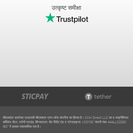
उत्कृष्ट समीक्षा
सीएक्सएम डायरेक्ट एलएलसी सीएक्सएम ग्रुप ऑफ कंपनीज का हिस्सा है। CXM Direct LLC का द फाइनेंशियल
सर्विसेज सेंटर, स्टोनी ग्राउंड, किंग्सटाउन, सेंट विंसेंट एंड द ग्रेनाडाइन्स, VC0100 "कंपनी नंबर 444LLC2020
IBC" में इसका व्यावसायिक पता है।