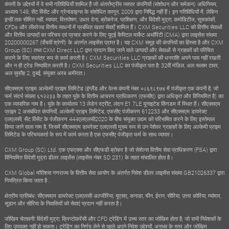
कंपनी के उद्देश्यों में वे सभी गतिविधियाँ शामिल हैं जो अंतर्राष्ट्रीय व्यापार कंपनियों (संशोधन और समेकन) अधिनियम,
अध्याय 149, सेंट विंसेंट और ग्रेनाडाइन्स के संशोधित कानून, 2009 द्वारा निषिद्ध नहीं हैं। इन गतिविधियों में, लेकिन
इन्हीं तक सीमित नहीं, व्यापार, वित्तपोषण, उधार देना, ब्रोकरेज, प्रशिक्षण, और विदेशी मुद्रा, कमोडिटीज, सूचकांकों,
CFDs और लीवरेज्ड वित्तीय साधनों में प्रबंधित खाता सेवाएँ शामिल हैं। CXM Securities LLC को वित्तीय सेवाओं
और वित्तीय उत्पादों का परिचय एवं प्रचार करने के लिए यूएई कैपिटल मार्केट अथॉरिटी (CMA) द्वारा लाइसेंस संख्या
20200000267 (पाँचवीं श्रेणी) के अंतर्गत लाइसेंस प्राप्त है। यह CXM समूह की कंपनियों का हिस्सा है और CXM
Group (SC) तथा CXM Direct LLC द्वारा प्रदान किए जाने वाले उत्पादों और सेवाओं से ग्राहकों को परिचित
कराने के लिए स्वतंत्र रूप से कार्य करती है। CXM Securities LLC ग्राहकों की धनराशि अपने पास नहीं रखती
और न ही ट्रेड निष्पादित करती है। CXM Securities LLC का पंजीकृत पता है: 32वीं मंज़िल, अल सलाम टावर,
अल सुफौह 2, दुबई, संयुक्त अरब अमीरात।
सीएक्सएम प्राइम अल्केमी प्राइम लिमिटेड (इंग्लैंड और वेल्स कंपनी नंबर ०८६९८९७४ में पंजीकृत एक कंपनी है, जो
फर्म संदर्भ संख्या ६१२२३३ के तहत यूके के वित्तीय आचरण प्राधिकरण (एफसीए) द्वारा अधिकृत और विनियमित है) का
एक व्यापारिक नाम है। यूके के कार्यालय 13 लेडेन स्ट्रीट, लंदन E1 7LE यूनाइटेड किंगडम में स्थित हैं। सीएक्सएम
प्राइम 2 असंबंधित कंपनियों, अल्केमी प्राइम लिमिटेड, एफसीए पंजीकरण 612233 और सीएक्सएम डायरेक्ट
एलएलसी, सेंट विंसेंट के पंजीकरण 444एलएलसी2020 के बीच संयुक्त उद्यम को परिभाषित करने के लिए इस्तेमाल
किया जाने वाला नाम है, जिसमें सीएक्सएम डायरेक्ट एलएलसी मुख्य रूप से उन पेशेवर ग्राहकों के लिए अल्केमी प्राइम
लिमिटेड के परिचयकर्ता के रूप में कार्य करता है एक एफसीए पंजीकृत फर्म के साथ व्यापार।
CXM Group (SC) Ltd. एक एफएक्स और सीएफडी ब्रोकर है जो सेशेल्स वित्तीय सेवा प्राधिकरण (FSA) द्वारा
विनियमित विदेशी मुद्रा डीलर लाइसेंस (लाइसेंस नंबर SD 231) के तहत संचालित होता है।
CXM Global मॉरीशस गणराज्य के वित्तीय सेवा आयोग के अंतर्गत निवेश डीलर लाइसेंस संख्या GB21026337 द्वारा
नियंत्रित किया जाता है .
क्षेत्रीय प्रतिबंध: सीएक्सएम डायरेक्ट एलएलसी अल्जीरिया, यूएसए, कनाडा, चीन, ईरान, सीरिया, उत्तर कोरिया, म्यांमार,
सूडान और सीरिया के निवासियों को सेवाएं प्रदान नहीं करता है।
जोखिम चेतावनी: विदेशी मुद्रा, क्रिप्टोकरेंसी और CFD ट्रेडिंग में उच्च स्तर का जोखिम होता है, जो सभी निवेशकों के
लिए उपयुक्त नहीं हो सकता। ट्रेडिंग का निर्णय लेने से पहले अपने निवेश उद्देश्यों, अनुभव के स्तर और जोखिम