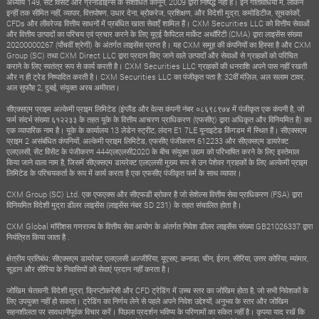
अध्याय 149, सेंट विंसेंट और ग्रेनाडाइन्स के संशोधित कानून, 2009 द्वारा निषिद्ध नहीं हैं। इन गतिविधियों में, लेकिन
इन्हीं तक सीमित नहीं, व्यापार, वित्तपोषण, उधार देना, ब्रोकरेज, प्रशिक्षण, और विदेशी मुद्रा, कमोडिटीज, सूचकांकों,
CFDs और लीवरेज्ड वित्तीय साधनों में प्रबंधित खाता सेवाएँ शामिल हैं। CXM Securities LLC को वित्तीय सेवाओं
और वित्तीय उत्पादों का परिचय एवं प्रचार करने के लिए यूएई कैपिटल मार्केट अथॉरिटी (CMA) द्वारा लाइसेंस संख्या
20200000267 (पाँचवीं श्रेणी) के अंतर्गत लाइसेंस प्राप्त है। यह CXM समूह की कंपनियों का हिस्सा है और CXM
Group (SC) तथा CXM Direct LLC द्वारा प्रदान किए जाने वाले उत्पादों और सेवाओं से ग्राहकों को परिचित
कराने के लिए स्वतंत्र रूप से कार्य करती है। CXM Securities LLC ग्राहकों की धनराशि अपने पास नहीं रखती
और न ही ट्रेड निष्पादित करती है। CXM Securities LLC का पंजीकृत पता है: 32वीं मंज़िल, अल सलाम टावर,
अल सुफौह 2, दुबई, संयुक्त अरब अमीरात।
सीएक्सएम प्राइम अल्केमी प्राइम लिमिटेड (इंग्लैंड और वेल्स कंपनी नंबर ०८६९८९७४ में पंजीकृत एक कंपनी है, जो
फर्म संदर्भ संख्या ६१२२३३ के तहत यूके के वित्तीय आचरण प्राधिकरण (एफसीए) द्वारा अधिकृत और विनियमित है) का
एक व्यापारिक नाम है। यूके के कार्यालय 13 लेडेन स्ट्रीट, लंदन E1 7LE यूनाइटेड किंगडम में स्थित हैं। सीएक्सएम
प्राइम 2 असंबंधित कंपनियों, अल्केमी प्राइम लिमिटेड, एफसीए पंजीकरण 612233 और सीएक्सएम डायरेक्ट
एलएलसी, सेंट विंसेंट के पंजीकरण 444एलएलसी2020 के बीच संयुक्त उद्यम को परिभाषित करने के लिए इस्तेमाल
किया जाने वाला नाम है, जिसमें सीएक्सएम डायरेक्ट एलएलसी मुख्य रूप से उन पेशेवर ग्राहकों के लिए अल्केमी प्राइम
लिमिटेड के परिचयकर्ता के रूप में कार्य करता है एक एफसीए पंजीकृत फर्म के साथ व्यापार।
CXM Group (SC) Ltd. एक एफएक्स और सीएफडी ब्रोकर है जो सेशेल्स वित्तीय सेवा प्राधिकरण (FSA) द्वारा
विनियमित विदेशी मुद्रा डीलर लाइसेंस (लाइसेंस नंबर SD 231) के तहत संचालित होता है।
CXM Global मॉरीशस गणराज्य के वित्तीय सेवा आयोग के अंतर्गत निवेश डीलर लाइसेंस संख्या GB21026337 द्वारा
नियंत्रित किया जाता है .
क्षेत्रीय प्रतिबंध: सीएक्सएम डायरेक्ट एलएलसी अल्जीरिया, यूएसए, कनाडा, चीन, ईरान, सीरिया, उत्तर कोरिया, म्यांमार,
सूडान और सीरिया के निवासियों को सेवाएं प्रदान नहीं करता है।
जोखिम चेतावनी: विदेशी मुद्रा, क्रिप्टोकरेंसी और CFD ट्रेडिंग में उच्च स्तर का जोखिम होता है, जो सभी निवेशकों के
लिए उपयुक्त नहीं हो सकता। ट्रेडिंग का निर्णय लेने से पहले अपने निवेश उद्देश्यों, अनुभव के स्तर और जोखिम
सहनशीलता पर सावधानीपूर्वक विचार करें। पिछला प्रदर्शन भविष्य के परिणामों का संकेत नहीं है। कृपया याद रखें कि