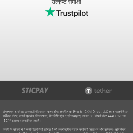
उत्कृष्ट समीक्षा
सीएक्सएम डायरेक्ट एलएलसी सीएक्सएम ग्रुप ऑफ कंपनीज का हिस्सा है। CXM Direct LLC का द फाइनेंशियल
सर्विसेज सेंटर, स्टोनी ग्राउंड, किंग्सटाउन, सेंट विंसेंट एंड द ग्रेनाडाइन्स, VC0100 "कंपनी नंबर 444LLC2020
IBC" में इसका व्यावसायिक पता है।
कंपनी के उद्देश्यों में वे सभी गतिविधियाँ शामिल हैं जो अंतर्राष्ट्रीय व्यापार कंपनियों (संशोधन और समेकन) अधिनियम,