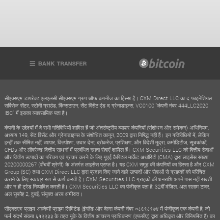
सीएक्सएम डायरेक्ट एलएलसी सीएक्सएम ग्रुप ऑफ कंपनीज का हिस्सा है। CXM Direct LLC का द फाइनेंशियल
सर्विसेज सेंटर, स्टोनी ग्राउंड, किंग्सटाउन, सेंट विंसेंट एंड द ग्रेनाडाइन्स, VC0100 "कंपनी नंबर 444LLC2020
IBC" में इसका व्यावसायिक पता है।
कंपनी के उद्देश्यों में वे सभी गतिविधियाँ शामिल हैं जो अंतर्राष्ट्रीय व्यापार कंपनियों (संशोधन और समेकन) अधिनियम,
अध्याय 149, सेंट विंसेंट और ग्रेनाडाइन्स के संशोधित कानून, 2009 द्वारा निषिद्ध नहीं हैं। इन गतिविधियों में, लेकिन
इन्हीं तक सीमित नहीं, व्यापार, वित्तपोषण, उधार देना, ब्रोकरेज, प्रशिक्षण, और विदेशी मुद्रा, कमोडिटीज, सूचकांकों,
CFDs और लीवरेज्ड वित्तीय साधनों में प्रबंधित खाता सेवाएँ शामिल हैं। CXM Securities LLC को वित्तीय सेवाओं
और वित्तीय उत्पादों का परिचय एवं प्रचार करने के लिए यूएई कैपिटल मार्केट अथॉरिटी (CMA) द्वारा लाइसेंस संख्या
20200000267 (पाँचवीं श्रेणी) के अंतर्गत लाइसेंस प्राप्त है। यह CXM समूह की कंपनियों का हिस्सा है और CXM
Group (SC) तथा CXM Direct LLC द्वारा प्रदान किए जाने वाले उत्पादों और सेवाओं से ग्राहकों को परिचित
कराने के लिए स्वतंत्र रूप से कार्य करती है। CXM Securities LLC ग्राहकों की धनराशि अपने पास नहीं रखती
और न ही ट्रेड निष्पादित करती है। CXM Securities LLC का पंजीकृत पता है: 32वीं मंज़िल, अल सलाम टावर,
अल सुफौह 2, दुबई, संयुक्त अरब अमीरात।
सीएक्सएम प्राइम अल्केमी प्राइम लिमिटेड (इंग्लैंड और वेल्स कंपनी नंबर ०८६९८९७४ में पंजीकृत एक कंपनी है, जो
फर्म संदर्भ संख्या ६१२२३३ के तहत यूके के वित्तीय आचरण प्राधिकरण (एफसीए) द्वारा अधिकृत और विनियमित है) का