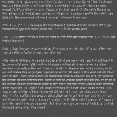
एक व्यापारिक नाम है। यूके के कार्यालय 13 लेडेन स्ट्रीट, लंदन E1 7LE यूनाइटेड किंगडम में स्थित हैं। सीएक्सएम
प्राइम 2 असंबंधित कंपनियों, अल्केमी प्राइम लिमिटेड, एफसीए पंजीकरण 612233 और सीएक्सएम डायरेक्ट
एलएलसी, सेंट विंसेंट के पंजीकरण 444एलएलसी2020 के बीच संयुक्त उद्यम को परिभाषित करने के लिए इस्तेमाल
किया जाने वाला नाम है, जिसमें सीएक्सएम डायरेक्ट एलएलसी मुख्य रूप से उन पेशेवर ग्राहकों के लिए अल्केमी प्राइम
लिमिटेड के परिचयकर्ता के रूप में कार्य करता है एक एफसीए पंजीकृत फर्म के साथ व्यापार।
CXM Group (SC) Ltd. एक एफएक्स और सीएफडी ब्रोकर है जो सेशेल्स वित्तीय सेवा प्राधिकरण (FSA) द्वारा
विनियमित विदेशी मुद्रा डीलर लाइसेंस (लाइसेंस नंबर SD 231) के तहत संचालित होता है।
CXM Global मॉरीशस गणराज्य के वित्तीय सेवा आयोग के अंतर्गत निवेश डीलर लाइसेंस संख्या GB21026337 द्वारा
नियंत्रित किया जाता है .
क्षेत्रीय प्रतिबंध: सीएक्सएम डायरेक्ट एलएलसी अल्जीरिया, यूएसए, कनाडा, चीन, ईरान, सीरिया, उत्तर कोरिया, म्यांमार,
सूडान और सीरिया के निवासियों को सेवाएं प्रदान नहीं करता है।
जोखिम चेतावनी: विदेशी मुद्रा, क्रिप्टोकरेंसी और CFD ट्रेडिंग में उच्च स्तर का जोखिम होता है, जो सभी निवेशकों के
लिए उपयुक्त नहीं हो सकता। ट्रेडिंग का निर्णय लेने से पहले अपने निवेश उद्देश्यों, अनुभव के स्तर और जोखिम
सहनशीलता पर सावधानीपूर्वक विचार करें। पिछला प्रदर्शन भविष्य के परिणामों का संकेत नहीं है। कृपया याद रखें कि
आप अपने प्रारंभिक निवेश का कुछ हिस्सा या पूरा निवेश खो सकते हैं; ऐसी धनराशि का निवेश न करें जिसे खोने की आप
क्षमता नहीं रखते। विभिन्न प्रकार के निवेश और परिसंपत्तियों में जोखिम के अलग-अलग स्तर होते हैं, और इस बात का
कोई आश्वासन नहीं है कि किसी विशेष निवेश, रणनीति या उत्पाद का भविष्य का प्रदर्शन लाभदायक होगा। इस बात का भी
कोई आश्वासन नहीं है कि किसी निवेश का प्रदर्शन या उससे संबंधित कोई समान गतिविधि आपके या आपके पोर्टफोलियो
के लिए उपयुक्त होगी। CFD ट्रेडिंग में लाभ की कोई गारंटी नहीं है और न ही हानि से बचने की कोई गारंटी है। CXM,
उसके कर्मचारी, प्रतिनिधि, सहयोगी या समान पक्ष ऐसी कोई गारंटी नहीं दे सकते। आप स्वीकार करते हैं कि CFD
ट्रेडिंग में जोखिम अंतर्निहित हैं और आपको इन संबंधित जोखिमों तथा होने वाली किसी भी हानि को वित्तीय रूप से वहन
करने में सक्षम होना चाहिए। शेयर मूल्यों, ब्याज दरों, कमोडिटी मूल्यों और विनिमय दरों जैसे बाजार कारकों में बदलाव के
कारण निवेश पोर्टफोलियो का मूल्य घट सकता है। किसी भी नकारात्मक मूल्य उतार-चढ़ाव की स्थिति में, आप अपनी पूरी
निवेशित पूंजी खोने के जोखिम में पड़ सकते हैं।